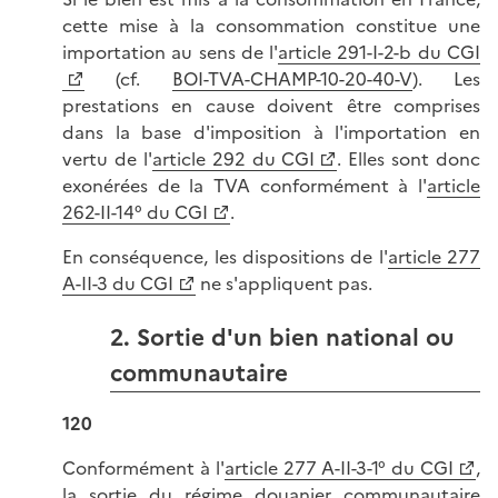
cette mise à la consommation constitue une
importation au sens de l'
article 291-I-2-b du CGI
(cf.
BOI-TVA-CHAMP-10-20-40-V
). Les
prestations en cause doivent être comprises
dans la base d'imposition à l'importation en
vertu de l'
article 292 du CGI
. Elles sont donc
exonérées de la TVA conformément à l'
article
262-II-14° du CGI
.
En conséquence, les dispositions de l'
article 277
A-II-3 du CGI
ne s'appliquent pas.
2. Sortie d'un bien national ou
communautaire
120
Conformément à l'
article 277 A-II-3-1° du CGI
,
la sortie du régime douanier communautaire