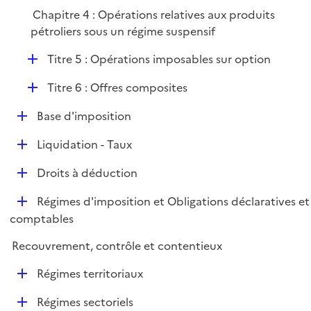
e
Chapitre 4 : Opérations relatives aux produits
r
pétroliers sous un régime suspensif
D
Titre 5 : Opérations imposables sur option
é
D
Titre 6 : Offres composites
p
é
l
D
Base d'imposition
p
i
é
l
e
D
Liquidation - Taux
p
i
r
é
l
e
D
Droits à déduction
p
i
r
é
l
e
D
Régimes d'imposition et Obligations déclaratives et
p
i
r
é
comptables
l
e
p
i
r
Recouvrement, contrôle et contentieux
l
e
i
r
D
Régimes territoriaux
e
é
r
D
Régimes sectoriels
p