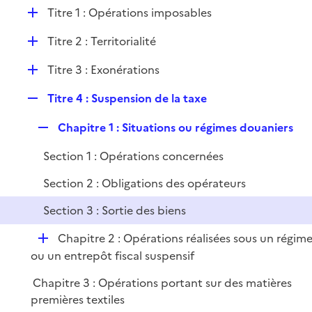
l
D
Titre 1 : Opérations imposables
p
i
é
l
e
D
Titre 2 : Territorialité
p
i
r
é
l
e
D
Titre 3 : Exonérations
p
i
r
é
l
e
R
Titre 4 : Suspension de la taxe
p
i
r
e
l
e
R
Chapitre 1 : Situations ou régimes douaniers
p
i
r
e
l
e
Section 1 : Opérations concernées
p
i
r
l
e
Section 2 : Obligations des opérateurs
i
r
Section 3 : Sortie des biens
e
r
D
Chapitre 2 : Opérations réalisées sous un régim
é
ou un entrepôt fiscal suspensif
p
Chapitre 3 : Opérations portant sur des matières
l
premières textiles
i