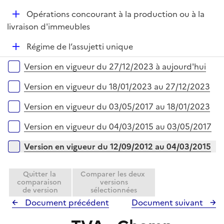
é
l
D
Opérations concourant à la production ou à la
p
i
é
livraison d'immeubles
l
e
p
i
r
D
Régime de l’assujetti unique
l
e
é
i
r
Versions sur la période
Version en vigueur du 27/12/2023 à aujourd'hui
p
e
l
r
Version en vigueur du 18/01/2023 au 27/12/2023
i
e
Version en vigueur du 03/05/2017 au 18/01/2023
r
Version en vigueur du 04/03/2015 au 03/05/2017
Version en vigueur du 12/09/2012 au 04/03/2015
Quitter la
Comparer les deux
comparaison
versions
de version
sélectionnées
Document précédent
Document suivant