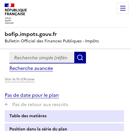
RÉPUBLIQUE
FRANÇAISE
bofip.impots.gouv.fr
Bulletin Officiel des Finances Publiques - Impôts
Recherche simple (références, mots clés, partie du titre
Formulaire
Rechercher
de
Recherche avancée
recherche
Voir le fil d'Ariane
Pas de date pour le plan
Pas de retour aux rescrits
Table des matières
Position dans la série du plan