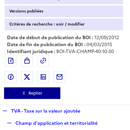
Versions publiées
Critères de recherche : voir / modifier
Date de début de publication du BOI :
12/09/2012
Date de fin de publication du BOI :
04/03/2015
Identifiant juridique :
BOI-TVA-CHAMP-40-10-30
Exporter le document au format pdf
Permalien : adresse web de ce doc
Partager sur Facebook
Partager sur Twitter
Partager sur LinkedIn
Partager par messagerie
Replier
R
TVA - Taxe sur la valeur ajoutée
e
R
Champ d'application et territorialité
p
e