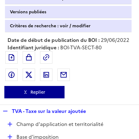
Versions publiées
Critères de recherche : voir / modifier
Date de début de publication du BOI :
29/06/2022
Identifiant juridique :
BOI-TVA-SECT-80
Exporter le document au format pdf
Permalien : adresse web de ce doc
Partager sur Facebook
Partager sur Twitter
Partager sur LinkedIn
Partager par messagerie
Replier
R
TVA - Taxe sur la valeur ajoutée
e
D
Champ d'application et territorialité
p
é
l
D
Base d'imposition
p