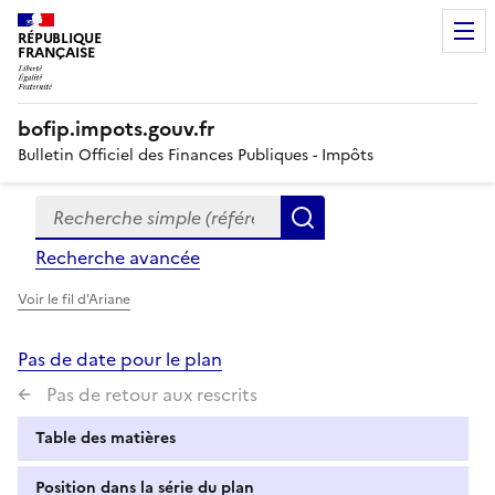
RÉPUBLIQUE
FRANÇAISE
bofip.impots.gouv.fr
Bulletin Officiel des Finances Publiques - Impôts
Recherche simple (références, mots clés, partie du titre
Formulaire
Rechercher
de
Recherche avancée
recherche
Voir le fil d'Ariane
Pas de date pour le plan
Pas de retour aux rescrits
Table des matières
Position dans la série du plan