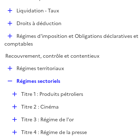
i
é
l
e
D
Liquidation - Taux
p
i
r
é
l
e
D
Droits à déduction
p
i
r
é
l
e
D
Régimes d'imposition et Obligations déclaratives et
p
i
r
é
comptables
l
e
p
i
r
Recouvrement, contrôle et contentieux
l
e
i
r
D
Régimes territoriaux
e
é
r
R
Régimes sectoriels
p
e
l
D
Titre 1 : Produits pétroliers
p
i
é
l
e
D
Titre 2 : Cinéma
p
i
r
é
l
e
D
Titre 3 : Régime de l'or
p
i
r
é
l
e
D
Titre 4 : Régime de la presse
p
i
r