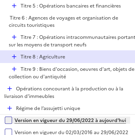
é
l
e
D
Titre 5 : Opérations bancaires et financières
p
i
r
é
l
e
Titre 6 : Agences de voyages et organisation de
p
i
r
circuits touristiques
l
e
i
r
D
Titre 7 : Opérations intracommunautaires portan
e
é
sur les moyens de transport neufs
r
p
D
Titre 8 : Agriculture
l
é
i
D
Titre 9 : Biens d'occasion, oeuvres d'art, objets de
p
e
é
collection ou d'antiquité
l
r
p
i
D
Opérations concourant à la production ou à la
l
e
é
livraison d'immeubles
i
r
p
e
D
Régime de l’assujetti unique
l
r
é
i
Versions sur la période
Version en vigueur du 29/06/2022 à aujourd'hui
p
e
l
r
Version en vigueur du 02/03/2016 au 29/06/2022