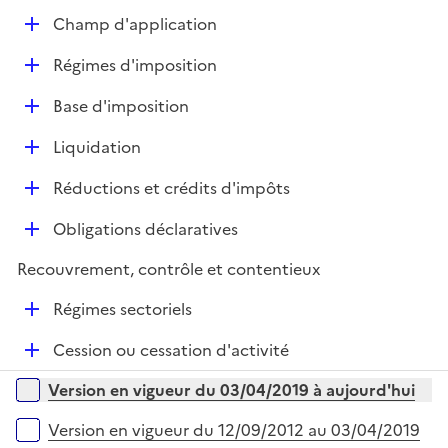
e
D
Champ d'application
p
é
l
D
Régimes d'imposition
p
i
é
l
e
D
Base d'imposition
p
i
r
é
l
e
D
Liquidation
p
i
r
é
l
e
D
Réductions et crédits d'impôts
p
i
r
é
l
e
D
Obligations déclaratives
p
i
r
é
l
e
Recouvrement, contrôle et contentieux
p
i
r
l
e
D
Régimes sectoriels
i
r
é
e
D
Cession ou cessation d'activité
p
r
é
l
Versions sur la période
Version en vigueur du 03/04/2019 à aujourd'hui
p
i
l
e
Version en vigueur du 12/09/2012 au 03/04/2019
i