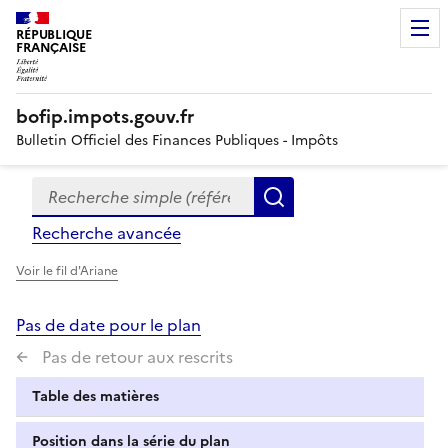
RÉPUBLIQUE
FRANÇAISE
bofip.impots.gouv.fr
Bulletin Officiel des Finances Publiques - Impôts
Recherche simple (références, mots clés, partie du titre
Formulaire
Rechercher
de
Recherche avancée
recherche
Voir le fil d'Ariane
Pas de date pour le plan
Pas de retour aux rescrits
Table des matières
Position dans la série du plan