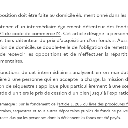
position doit être faite au domicile élu mentionné dans les 
istence d'un intermédiaire également détenteur des fonds 
21 du code de commerce
. Cet article désigne la person
ut tiers détenteur du prix d'acquisition d'un fonds ». Aussi
tion de domicile, se double-t-elle de l'obligation de remettr
 de recevoir les oppositions et de n'effectuer la répart
ementaires.
fonctions de cet intermédiaire s'analysent en un mandat
ère à une personne qui en accepte la charge, la mission 
on de séquestre s'applique plus particulièrement à une s
arde d'un tiers le prix de cession d'un bien jusqu'à l'expira
emarque
: Sur le fondement de l'
article L. 265 du livre des procédures f
otaires, séquestres et tous autres dépositaires publics de fonds ne peuvent
irects dus par les personnes dont ils détiennent les fonds ont été payés.