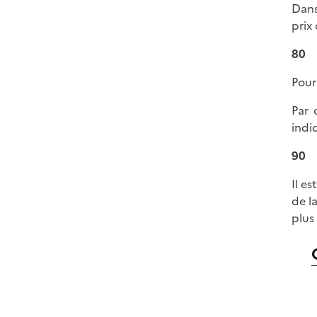
Dans
prix
80
Pour
Par 
indi
90
Il e
de l
plus