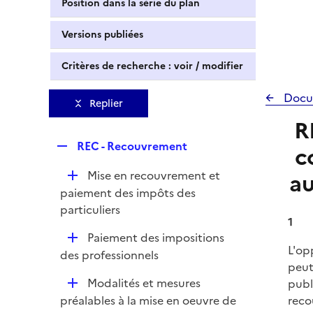
Position dans la série du plan
Versions publiées
Critères de recherche : voir / modifier
Docu
Replier
R
R
REC - Recouvrement
c
e
D
Mise en recouvrement et
au
p
é
paiement des impôts des
l
p
particuliers
i
1
l
e
D
Paiement des impositions
i
r
L'op
é
des professionnels
e
peut
p
r
D
Modalités et mesures
publ
l
é
préalables à la mise en oeuvre de
reco
i