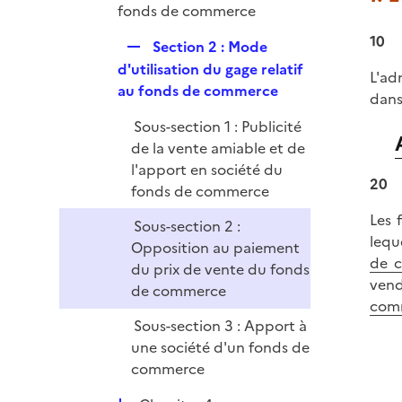
fonds de commerce
e
r
10
R
Section 2 : Mode
e
d'utilisation du gage relatif
L'ad
p
au fonds de commerce
dans
l
Sous-section 1 : Publicité
i
de la vente amiable et de
e
l'apport en société du
r
20
fonds de commerce
Les 
Sous-section 2 :
lequ
Opposition au paiement
de 
du prix de vente du fonds
vend
de commerce
com
Sous-section 3 : Apport à
une société d'un fonds de
commerce