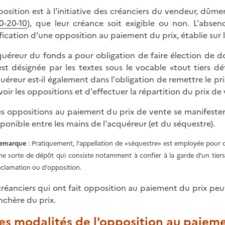
position est à l'initiative des créanciers du vendeur, dûme
0-20-10
), que leur créance soit exigible ou non. L'absen
ification d'une opposition au paiement du prix, établie sur 
quéreur du fonds a pour obligation de faire élection de d
est désignée par les textes sous le vocable «tout tiers d
quéreur est-il également dans l'obligation de remettre le pri
voir les oppositions et d'effectuer la répartition du prix de
es oppositions au paiement du prix de vente se manifestent
sponible entre les mains de l'acquéreur (et du séquestre).
emarque
: Pratiquement, l'appellation de «séquestre» est employée pour d
ne sorte de dépôt qui consiste notamment à confier à la garde d'un tiers l
éclamation ou d'opposition.
créanciers qui ont fait opposition au paiement du prix pe
nchère du prix.
Les modalités de l'opposition au paiem