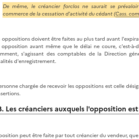
De même, le créancier forclos ne saurait se prévaloir
commerce de la cessation d'activité du cédant (
Cass. com.
es oppositions doivent être faites au plus tard avant l'expi
e opposition avant même que le délai ne coure, c'est-à-d
mment, s'agissant des comptables de la Direction géné
alités d'enregistrement.
ersonne chargée de recevoir les oppositions est celle dés
nsertions.
B. Les créanciers auxquels l'opposition es
position peut être faite par tout créancier du vendeur, que 