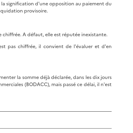
l
à la signification d'une opposition au paiement du
p
a
quidation provisoire.
a
p
g
a
e
g
 chiffrée. A défaut, elle est réputée inexistante.
e
t pas chiffrée, il convient de l'évaluer et d'en
menter la somme déjà déclarée, dans les dix jours
ommerciales (BODACC), mais passé ce délai, il n'est