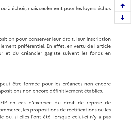
s ou à échoir, mais seulement pour les loyers échus
R
e
D
m
e
o
s
n
sition pour conserver leur droit, leur inscription
c
t
ement préférentiel. En effet, en vertu de l'
article
e
e
ur et du créancier gagiste suivent les fonds en
n
r
d
e
r
n
e
h
ci peut être formée pour les créances non encore
e
a
impositions non encore définitivement établies.
n
u
b
t
FIP en cas d'exercice du droit de reprise de
a
d
mmerce, les propositions de rectifications ou les
s
e
ou, si elles l'ont été, lorsque celui-ci n'y a pas
d
l
e
a