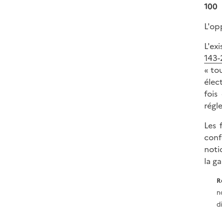
100
L'op
L'ex
143-
« to
élec
fois
régl
Les 
conf
noti
la g
R
n
d