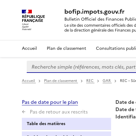
bofip.impots.gouv.fr
RÉPUBLIQUE
Bulletin Officiel des Finances Publ
FRANÇAISE
Le site des commentaires officiels des d
de la direction générale des Finances p
Accueil
Plan de classement
Consultations publi
Recherche simple (références, mots clés, partie 
Formulaire
de
recherche
Accueil
Plan de classement
REC
GAR
REC – Sûr
Pas de date pour le plan
Date de 
Date de 
Pas de retour aux rescrits
Identifia
Table des matières