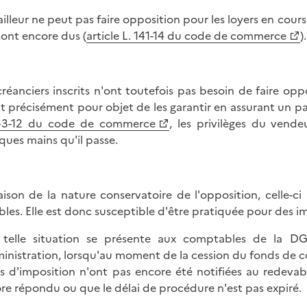
ailleur ne peut pas faire opposition pour les loyers en cour
 sont encore dus (
article L. 141-14 du code de commerce
).
créanciers inscrits n'ont toutefois pas besoin de faire oppo
t précisément pour objet de les garantir en assurant un pai
143-12 du code de commerce
, les privilèges du vende
ques mains qu'il passe.
aison de la nature conservatoire de l'opposition, celle-
ibles. Elle est donc susceptible d'être pratiquée pour des 
telle situation se présente aux comptables de la DG
ministration, lorsqu'au moment de la cession du fonds de co
s d'imposition n'ont pas encore été notifiées au redevable 
re répondu ou que le délai de procédure n'est pas expiré.