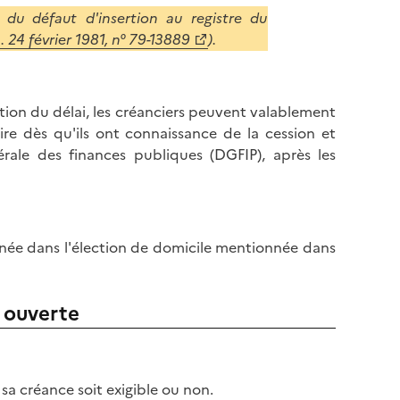
 du défaut d'insertion au registre du
 24 février 1981, n° 79-13889
).
ration du délai, les créanciers peuvent valablement
ire dès qu'ils ont connaissance de la cession et
rale des finances publiques (DGFIP), après les
ignée dans l'élection de domicile mentionnée dans
t ouverte
sa créance soit exigible ou non.