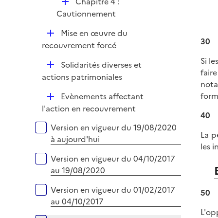
D
Chapitre 4 :
é
Cautionnement
p
D
Mise en œuvre du
l
30
é
recouvrement forcé
i
p
e
Si l
D
Solidarités diverses et
l
r
fair
é
actions patrimoniales
i
nota
p
e
form
D
Evènements affectant
l
r
é
l'action en recouvrement
i
40
p
e
Versions sur la période
Version en vigueur du 19/08/2020
l
r
La p
à aujourd'hui
i
les i
e
Version en vigueur du 04/10/2017
r
au 19/08/2020
Version en vigueur du 01/02/2017
50
au 04/10/2017
L'op