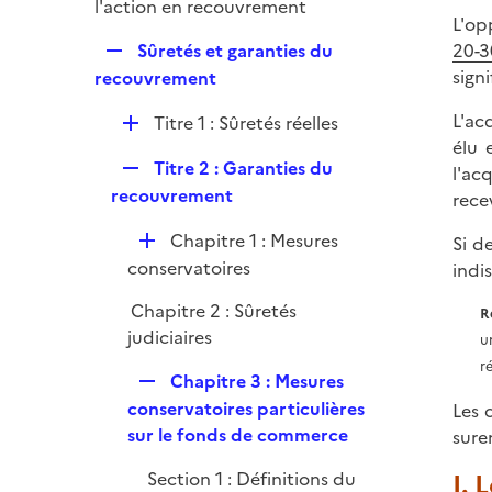
p
l'action en recouvrement
e
L'op
l
r
R
Sûretés et garanties du
20-3
i
e
sign
recouvrement
e
p
r
L'ac
D
Titre 1 : Sûretés réelles
l
élu 
é
i
R
Titre 2 : Garanties du
l'ac
p
e
e
recouvrement
rece
l
r
p
i
D
Chapitre 1 : Mesures
Si d
l
e
é
conservatoires
indi
i
r
p
e
Chapitre 2 : Sûretés
R
l
r
judiciaires
u
i
r
e
R
Chapitre 3 : Mesures
r
e
conservatoires particulières
Les 
p
sur le fonds de commerce
sure
l
Section 1 : Définitions du
I. 
i