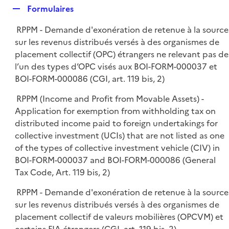
l
R
Formulaires
p
i
e
l
e
RPPM - Demande d'exonération de retenue à la source
p
i
r
sur les revenus distribués versés à des organismes de
l
e
placement collectif (OPC) étrangers ne relevant pas de
i
r
l’un des types d’OPC visés aux BOI-FORM-000037 et
e
BOI-FORM-000086 (CGI, art. 119 bis, 2)
r
RPPM (Income and Profit from Movable Assets) -
Application for exemption from withholding tax on
distributed income paid to foreign undertakings for
collective investment (UCIs) that are not listed as one
of the types of collective investment vehicle (CIV) in
BOI-FORM-000037 and BOI-FORM-000086 (General
Tax Code, Art. 119 bis, 2)
RPPM - Demande d'exonération de retenue à la source
sur les revenus distribués versés à des organismes de
placement collectif de valeurs mobilières (OPCVM) et