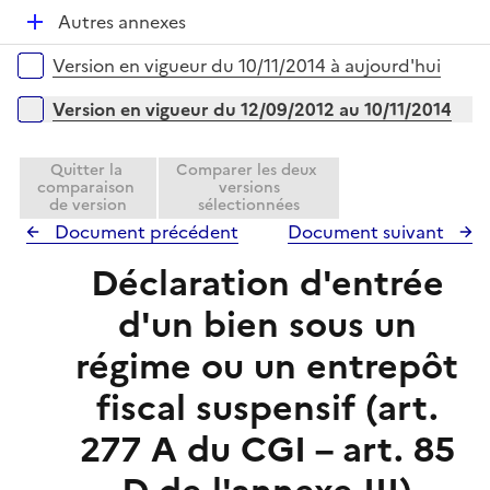
é
l
D
Autres annexes
p
i
é
l
e
Versions sur la période
Version en vigueur du 10/11/2014 à aujourd'hui
p
i
r
l
e
Version en vigueur du 12/09/2012 au 10/11/2014
i
r
e
Quitter la
Comparer les deux
r
comparaison
versions
de version
sélectionnées
Document précédent
Document suivant
Déclaration d'entrée
d'un bien sous un
régime ou un entrepôt
fiscal suspensif (art.
277 A du CGI – art. 85