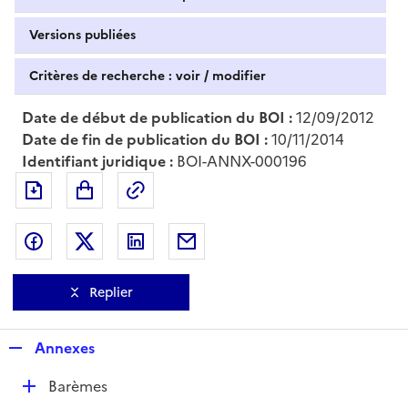
Versions publiées
Critères de recherche : voir / modifier
Date de début de publication du BOI :
12/09/2012
Date de fin de publication du BOI :
10/11/2014
Identifiant juridique :
BOI-ANNX-000196
Exporter le document au format pdf
Permalien : adresse web de ce doc
Partager sur Facebook
Partager sur Twitter
Partager sur LinkedIn
Partager par messagerie
Replier
R
Annexes
e
D
Barèmes
p
é