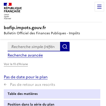
RÉPUBLIQUE
FRANÇAISE
bofip.impots.gouv.fr
Bulletin Officiel des Finances Publiques - Impôts
Recherche simple (références, mots clés, partie du titre
Formulaire
Rechercher
de
Recherche avancée
recherche
Voir le fil d'Ariane
Pas de date pour le plan
Pas de retour aux rescrits
Table des matières
Position dans la série du plan