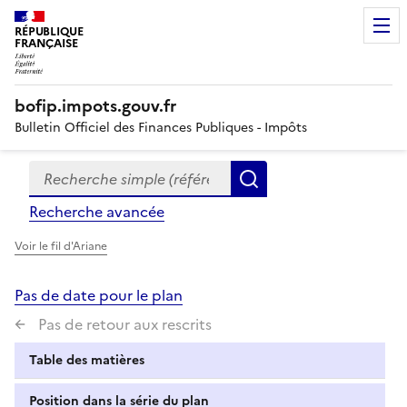
RÉPUBLIQUE
FRANÇAISE
bofip.impots.gouv.fr
Bulletin Officiel des Finances Publiques - Impôts
Recherche simple (références, mots clés, partie du titre
Formulaire
Rechercher
de
Recherche avancée
recherche
Voir le fil d'Ariane
Pas de date pour le plan
Pas de retour aux rescrits
Table des matières
Position dans la série du plan