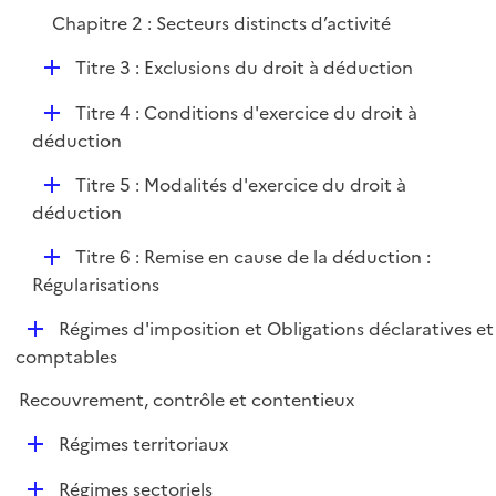
Chapitre 2 : Secteurs distincts d’activité
D
Titre 3 : Exclusions du droit à déduction
é
D
Titre 4 : Conditions d'exercice du droit à
p
é
déduction
l
p
i
D
Titre 5 : Modalités d'exercice du droit à
l
e
é
déduction
i
r
p
e
D
Titre 6 : Remise en cause de la déduction :
l
r
é
Régularisations
i
p
e
D
Régimes d'imposition et Obligations déclaratives et
l
r
é
comptables
i
p
e
Recouvrement, contrôle et contentieux
l
r
i
D
Régimes territoriaux
e
é
r
D
Régimes sectoriels