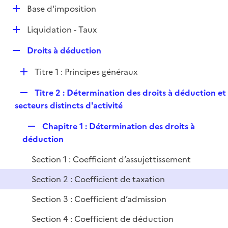
l
D
Base d'imposition
p
i
é
l
e
D
Liquidation - Taux
p
i
r
é
l
e
R
Droits à déduction
p
i
r
e
l
e
D
Titre 1 : Principes généraux
p
i
r
é
l
e
R
Titre 2 : Détermination des droits à déduction et
p
i
r
e
secteurs distincts d'activité
l
e
p
i
r
R
Chapitre 1 : Détermination des droits à
l
e
e
déduction
i
r
p
e
Section 1 : Coefficient d’assujettissement
l
r
i
Section 2 : Coefficient de taxation
e
Section 3 : Coefficient d’admission
r
Section 4 : Coefficient de déduction