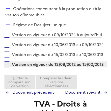
p
é
l
D
Opérations concourant à la production ou à la
p
i
é
livraison d'immeubles
l
e
p
i
r
D
Régime de l’assujetti unique
l
e
é
i
r
Versions sur la période
Version en vigueur du 09/10/2024 à aujourd'hui
p
e
l
r
Version en vigueur du 10/06/2013 au 09/10/2024
i
e
Version en vigueur du 15/02/2013 au 10/06/2013
r
Version en vigueur du 12/09/2012 au 15/02/2013
Quitter la
Comparer les deux
comparaison
versions
de version
sélectionnées
Document précédent
Document suivant
TVA - Droits à