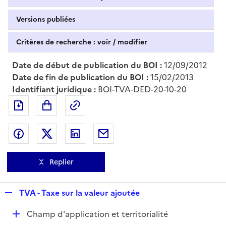
Versions publiées
Critères de recherche : voir / modifier
Date de début de publication du BOI :
12/09/2012
Date de fin de publication du BOI :
15/02/2013
Identifiant juridique :
BOI-TVA-DED-20-10-20
Exporter le document au format pdf
Permalien : adresse web de ce doc
Partager sur Facebook
Partager sur Twitter
Partager sur LinkedIn
Partager par messagerie
Replier
R
TVA - Taxe sur la valeur ajoutée
e
D
Champ d'application et territorialité
p
é