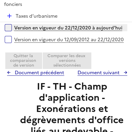
é
fonciers
l
p
i
D
Taxes d’urbanisme
l
e
é
i
r
Versions sur la période
Version en vigueur du 22/12/2020 à aujourd'hui
p
e
l
r
Version en vigueur du 12/09/2012 au 22/12/2020
i
e
Quitter la
Comparer les deux
r
comparaison
versions
de version
sélectionnées
Document précédent
Document suivant
IF - TH - Champ
d'application -
Exonérations et
dégrèvements d'office
liés au redevable -