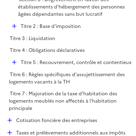
établissements d'hébergement des personnes
âgées dépendantes sans but lucratif
D
Titre 2 : Base d'imposition
é
Titre 3 : Liquidation
p
l
Titre 4 : Obligations déclaratives
i
D
e
Titre 5 : Recouvrement, contrôle et contentieux
é
r
Titre 6 : Règles spécifiques d'assujettissement des
p
logements vacants à la TH
l
i
Titre 7 : Majoration de la taxe d'habitation des
e
logements meublés non affectés à l'habitation
r
principale
D
Cotisation foncière des entreprises
é
D
Taxes et prélèvements additionnels aux impôts
p