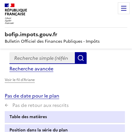
RÉPUBLIQUE
FRANÇAISE
bofip.impots.gouv.fr
Bulletin Officiel des Finances Publiques - Impôts
Recherche simple (références, mots clés, partie du titre
Formulaire
Rechercher
de
Recherche avancée
recherche
Voir le fil d'Ariane
Pas de date pour le plan
Pas de retour aux rescrits
Table des matières
Position dans la série du plan