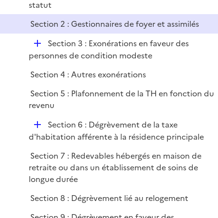
statut
i
r
e
Section 2 : Gestionnaires de foyer et assimilés
r
D
Section 3 : Exonérations en faveur des
é
personnes de condition modeste
p
Section 4 : Autres exonérations
l
i
Section 5 : Plafonnement de la TH en fonction du
e
revenu
r
D
Section 6 : Dégrèvement de la taxe
é
d'habitation afférente à la résidence principale
p
Section 7 : Redevables hébergés en maison de
l
retraite ou dans un établissement de soins de
i
longue durée
e
r
Section 8 : Dégrèvement lié au relogement
Section 9 : Dégrèvement en faveur des