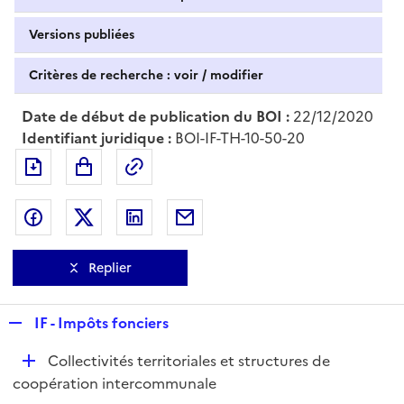
Versions publiées
Critères de recherche : voir / modifier
Date de début de publication du BOI :
22/12/2020
Identifiant juridique :
BOI-IF-TH-10-50-20
Exporter le document au format pdf
Permalien : adresse web de ce doc
Partager sur Facebook
Partager sur Twitter
Partager sur LinkedIn
Partager par messagerie
Replier
R
IF - Impôts fonciers
e
D
Collectivités territoriales et structures de
p
é
coopération intercommunale
l
p