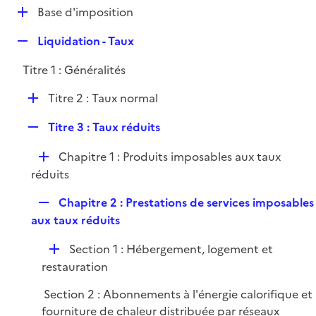
l
D
Base d'imposition
p
i
é
l
e
R
Liquidation - Taux
p
i
r
e
l
e
Titre 1 : Généralités
p
i
r
l
e
D
Titre 2 : Taux normal
i
r
é
e
R
Titre 3 : Taux réduits
p
r
e
l
D
Chapitre 1 : Produits imposables aux taux
p
i
é
réduits
l
e
p
i
r
R
Chapitre 2 : Prestations de services imposables
l
e
e
aux taux réduits
i
r
p
e
D
Section 1 : Hébergement, logement et
l
r
é
restauration
i
p
e
Section 2 : Abonnements à l'énergie calorifique et
l
r
fourniture de chaleur distribuée par réseaux