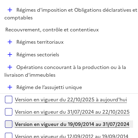
é
l
D
Régimes d'imposition et Obligations déclaratives et
p
i
é
comptables
l
e
p
i
r
Recouvrement, contrôle et contentieux
l
e
i
r
D
Régimes territoriaux
e
é
r
D
Régimes sectoriels
p
é
l
D
Opérations concourant à la production ou à la
p
i
é
livraison d'immeubles
l
e
p
i
r
D
Régime de l’assujetti unique
l
e
é
i
r
Versions sur la période
Version en vigueur du 22/10/2025 à aujourd'hui
p
e
l
r
Version en vigueur du 31/07/2024 au 22/10/2025
i
e
Version en vigueur du 19/09/2014 au 31/07/2024
r
Version en vigueur du 12/09/2012 au 19/09/2014