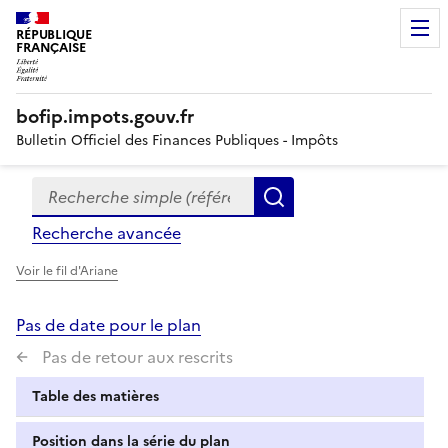
RÉPUBLIQUE
FRANÇAISE
bofip.impots.gouv.fr
Bulletin Officiel des Finances Publiques - Impôts
Recherche simple (références, mots clés, partie du titre
Formulaire
Rechercher
de
Recherche avancée
recherche
Voir le fil d'Ariane
Pas de date pour le plan
Pas de retour aux rescrits
Table des matières
Position dans la série du plan