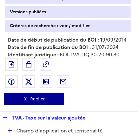
Versions publiées
Critères de recherche : voir / modifier
Date de début de publication du BOI :
19/09/2014
Date de fin de publication du BOI :
31/07/2024
Identifiant juridique :
BOI-TVA-LIQ-30-20-90-30
Exporter le document au format pdf
Permalien : adresse web de ce doc
Partager sur Facebook
Partager sur Twitter
Partager sur LinkedIn
Partager par messagerie
Replier
R
TVA - Taxe sur la valeur ajoutée
e
D
Champ d'application et territorialité
p
é