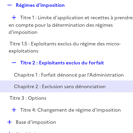
l
R
Régimes d'imposition
p
i
e
l
e
D
Titre 1 : Limite d'application et recettes à prendre
p
i
r
é
en compte pour la détermination des régimes
l
e
p
d'imposition
i
r
l
e
Titre 1.5 : Exploitants exclus du régime des micro-
i
r
exploitations
e
r
R
Titre 2 : Exploitants exclus du forfait
e
Chapitre 1 : Forfait dénoncé par l'Administration
p
l
Chapitre 2 : Exclusion sans dénonciation
i
Titre 3 : Options
e
r
D
Titre 4: Changement de régime d'imposition
é
D
Base d'imposition
p
é
l