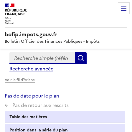
RÉPUBLIQUE
FRANÇAISE
bofip.impots.gouv.fr
Bulletin Officiel des Finances Publiques - Impôts
Recherche simple (références, mots clés, partie du titre
Formulaire
Rechercher
de
Recherche avancée
recherche
Voir le fil d'Ariane
Pas de date pour le plan
Pas de retour aux rescrits
Table des matières
Position dans la série du plan