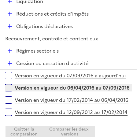
D
Liquidation
p
i
é
l
e
D
Réductions et crédits d'impôts
p
i
r
é
l
e
D
Obligations déclaratives
p
i
r
é
l
e
Recouvrement, contrôle et contentieux
p
i
r
l
e
D
Régimes sectoriels
i
r
é
e
D
Cession ou cessation d'activité
p
r
é
l
Versions sur la période
Version en vigueur du 07/09/2016 à aujourd'hui
p
i
l
e
Version en vigueur du 06/04/2016 au 07/09/2016
i
r
e
Version en vigueur du 17/02/2014 au 06/04/2016
r
Version en vigueur du 12/09/2012 au 17/02/2014
Quitter la
Comparer les deux
comparaison
versions