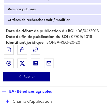
Versions publiées
Critères de recherche : voir / modifier
Date de début de publication du BOI :
06/04/2016
Date de fin de publication du BOI :
07/09/2016
Identifiant juridique :
BOI-BA-REG-20-20
Exporter le document au format pdf
Permalien : adresse web de ce doc
Partager sur Facebook
Partager sur Twitter
Partager sur LinkedIn
Partager par messagerie
Replier
R
BA - Bénéfices agricoles
e
D
Champ d'application
p
é