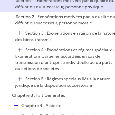
Section 1 : Exonérations motivées par la qualité du
i
défunt ou du successeur, personne physique
e
r
Section 2 : Exonérations motivées par la qualité d
défunt ou successeur, personne morale
D
Section 3 : Exonérations en raison de la natur
é
des biens transmis
p
D
Section 4 : Exonérations et régimes spéciaux -
l
é
Exonérations partielles accordées en cas de
i
p
transmission d'entreprise individuelle ou de parts
e
l
ou actions de sociétés
r
i
D
Section 5 : Régimes spéciaux liés à la nature
e
é
juridique de la disposition successorale
r
p
Chapitre 3 : Fait Générateur
l
i
D
Chapitre 4 : Assiette
e
é