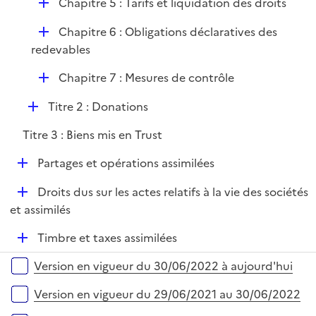
r
D
Chapitre 5 : Tarifs et liquidation des droits
p
é
l
D
Chapitre 6 : Obligations déclaratives des
p
i
é
redevables
l
e
p
i
r
D
Chapitre 7 : Mesures de contrôle
l
e
é
i
r
D
Titre 2 : Donations
p
e
é
l
r
Titre 3 : Biens mis en Trust
p
i
l
e
D
Partages et opérations assimilées
i
r
é
e
D
Droits dus sur les actes relatifs à la vie des sociétés
p
r
é
et assimilés
l
p
i
D
Timbre et taxes assimilées
l
e
é
i
r
Versions sur la période
Version en vigueur du 30/06/2022 à aujourd'hui
p
e
l
r
Version en vigueur du 29/06/2021 au 30/06/2022
i