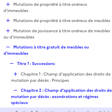
l
D
Mutations de propriété à titre onéreux
p
i
é
d'immeubles
l
e
p
i
r
D
Mutations de propriété à titre onéreux de meubles
l
e
é
i
r
D
Mutation de jouissance à titre onéreux de meubles
p
e
é
ou d'immeubles
l
r
p
i
R
Mutations à titre gratuit de meubles ou
l
e
e
d'immeubles
i
r
p
e
R
Titre 1 : Successions
l
r
e
i
D
Chapitre 1 : Champ d'application des droits de
p
e
é
mutation par décès : Principes
l
r
p
i
R
Chapitre 2 : Champ d'application des droits de
l
e
e
mutation par décès : exonérations et régimes
i
r
p
spéciaux
e
l
r