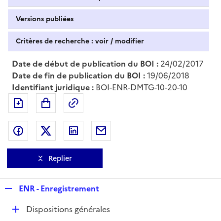
Versions publiées
Critères de recherche : voir / modifier
Date de début de publication du BOI :
24/02/2017
Date de fin de publication du BOI :
19/06/2018
Identifiant juridique :
BOI-ENR-DMTG-10-20-10
Exporter le document au format pdf
Permalien : adresse web de ce doc
Partager sur Facebook
Partager sur Twitter
Partager sur LinkedIn
Partager par messagerie
Replier
R
ENR - Enregistrement
e
D
Dispositions générales
p
é