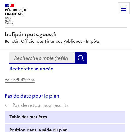
RÉPUBLIQUE
FRANÇAISE
bofip.impots.gouv.fr
Bulletin Officiel des Finances Publiques - Impôts
Recherche simple (références, mots clés, partie du titre
Formulaire
Rechercher
de
Recherche avancée
recherche
Voir le fil d'Ariane
Pas de date pour le plan
Pas de retour aux rescrits
Table des matières
Position dans la série du plan