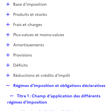
l
D
Base d'imposition
p
i
é
l
e
D
Produits et stocks
p
i
r
é
l
e
D
Frais et charges
p
i
r
é
l
e
D
Plus-values et moins-values
p
i
r
é
l
e
D
Amortissements
p
i
r
é
l
e
D
Provisions
p
i
r
é
l
e
D
Déficits
p
i
r
é
l
e
D
Réductions et crédits d'impôt
p
i
r
é
l
e
R
Régimes d'imposition et obligations déclaratives
p
i
r
e
l
e
R
Titre 1 : Champ d'application des différents
p
i
r
e
régimes d'imposition
l
e
p
i
r