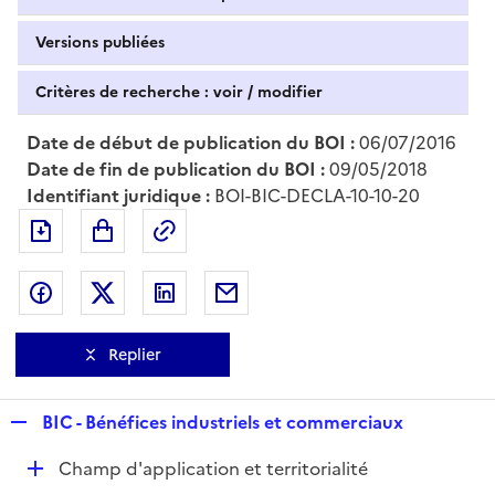
Versions publiées
Critères de recherche : voir / modifier
Date de début de publication du BOI :
06/07/2016
Date de fin de publication du BOI :
09/05/2018
Identifiant juridique :
BOI-BIC-DECLA-10-10-20
Exporter le document au format pdf
Permalien : adresse web de ce doc
Partager sur Facebook
Partager sur Twitter
Partager sur LinkedIn
Partager par messagerie
Replier
R
BIC - Bénéfices industriels et commerciaux
e
D
Champ d'application et territorialité
p
é