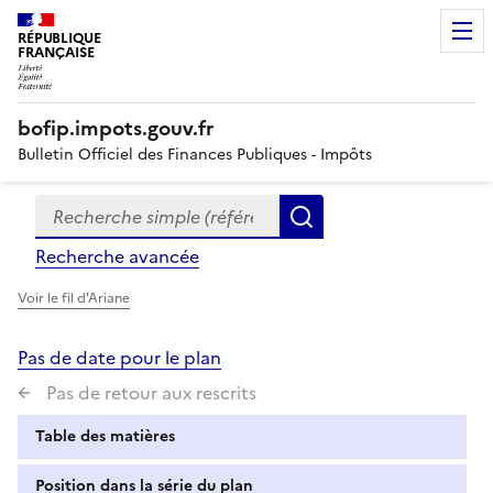
RÉPUBLIQUE
FRANÇAISE
bofip.impots.gouv.fr
Bulletin Officiel des Finances Publiques - Impôts
Recherche simple (références, mots clés, partie du titre
Formulaire
Rechercher
de
Recherche avancée
recherche
Voir le fil d'Ariane
Pas de date pour le plan
Pas de retour aux rescrits
Table des matières
Position dans la série du plan