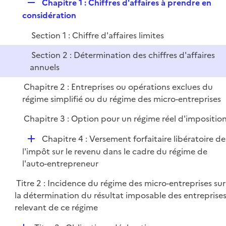
R
Chapitre 1 : Chiffres d'affaires à prendre en
l
e
e
considération
i
r
p
e
Section 1 : Chiffre d'affaires limites
l
r
i
Section 2 : Détermination des chiffres d'affaires
e
annuels
r
Chapitre 2 : Entreprises ou opérations exclues du
régime simplifié ou du régime des micro-entreprises
Chapitre 3 : Option pour un régime réel d'impositio
D
Chapitre 4 : Versement forfaitaire libératoire de
é
l'impôt sur le revenu dans le cadre du régime de
p
l'auto-entrepreneur
l
Titre 2 : Incidence du régime des micro-entreprises sur
i
la détermination du résultat imposable des entreprise
e
relevant de ce régime
r