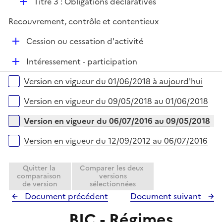
D
Titre 3 : Obligations déclaratives
é
Recouvrement, contrôle et contentieux
p
l
D
Cession ou cessation d'activité
i
é
e
D
Intéressement - participation
p
r
é
l
Versions sur la période
Version en vigueur du 01/06/2018 à aujourd'hui
p
i
l
e
Version en vigueur du 09/05/2018 au 01/06/2018
i
r
e
Version en vigueur du 06/07/2016 au 09/05/2018
r
Version en vigueur du 12/09/2012 au 06/07/2016
Quitter la
Comparer les deux
comparaison
versions
de version
sélectionnées
Document précédent
Document suivant
BIC - Régimes