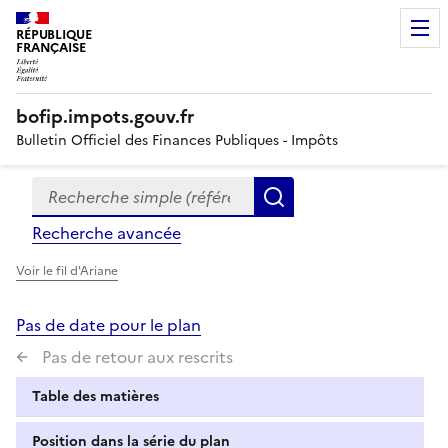
RÉPUBLIQUE
FRANÇAISE
bofip.impots.gouv.fr
Bulletin Officiel des Finances Publiques - Impôts
Recherche simple (références, mots clés, partie du titre
Formulaire
Rechercher
de
Recherche avancée
recherche
Voir le fil d'Ariane
Pas de date pour le plan
Pas de retour aux rescrits
Table des matières
Position dans la série du plan