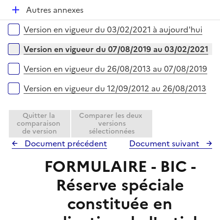
é
l
D
Autres annexes
p
i
é
l
e
Versions sur la période
Version en vigueur du 03/02/2021 à aujourd'hui
p
i
r
l
e
Version en vigueur du 07/08/2019 au 03/02/2021
i
r
e
Version en vigueur du 26/08/2013 au 07/08/2019
r
Version en vigueur du 12/09/2012 au 26/08/2013
Quitter la
Comparer les deux
comparaison
versions
de version
sélectionnées
Document précédent
Document suivant
FORMULAIRE - BIC -
Réserve spéciale
constituée en