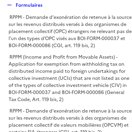
l
R
Formulaires
p
i
e
l
e
RPPM - Demande d'exonération de retenue à la source
p
i
r
sur les revenus distribués versés à des organismes de
l
e
placement collectif (OPC) étrangers ne relevant pas de
i
r
l’un des types d’OPC visés aux BOI-FORM-000037 et
e
BOI-FORM-000086 (CGI, art. 119 bis, 2)
r
RPPM (Income and Profit from Movable Assets) -
Application for exemption from withholding tax on
distributed income paid to foreign undertakings for
collective investment (UCIs) that are not listed as one
of the types of collective investment vehicle (CIV) in
BOI-FORM-000037 and BOI-FORM-000086 (General
Tax Code, Art. 119 bis, 2)
RPPM - Demande d'exonération de retenue à la source
sur les revenus distribués versés à des organismes de
placement collectif de valeurs mobilières (OPCVM) et