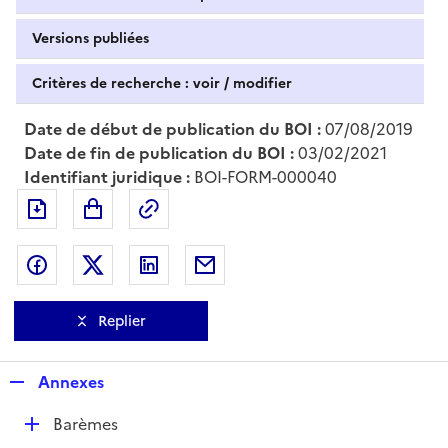
Versions publiées
Critères de recherche : voir / modifier
Date de début de publication du BOI :
07/08/2019
Date de fin de publication du BOI :
03/02/2021
Identifiant juridique :
BOI-FORM-000040
Exporter le document au format pdf
Permalien : adresse web de ce doc
Partager sur Facebook
Partager sur Twitter
Partager sur LinkedIn
Partager par messagerie
Replier
R
Annexes
e
D
Barèmes
p
é