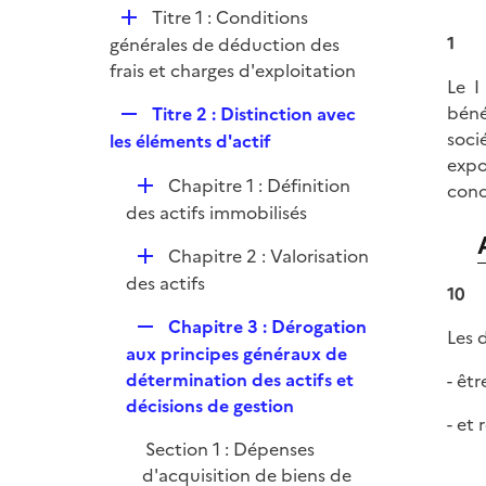
l
e
D
Titre 1 : Conditions
p
i
r
é
1
générales de déduction des
l
e
p
frais et charges d'exploitation
i
r
Le I
l
e
R
béné
Titre 2 : Distinction avec
i
r
e
soci
les éléments d'actif
e
p
expo
r
D
Chapitre 1 : Définition
l
conc
é
des actifs immobilisés
i
p
e
D
Chapitre 2 : Valorisation
l
r
é
des actifs
i
10
p
e
R
Chapitre 3 : Dérogation
l
Les 
r
e
aux principes généraux de
i
p
détermination des actifs et
- êt
e
l
décisions de gestion
r
- et
i
Section 1 : Dépenses
e
d'acquisition de biens de
r