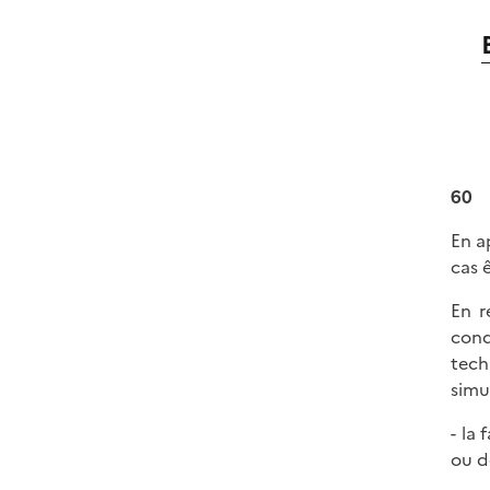
60
En a
cas 
En r
cond
tech
simu
- la
ou d