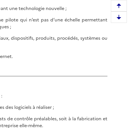
uant une technologie nouvelle ;
R
e
ine pilote qui n’est pas d’une échelle permettant
D
m
ues ;
e
o
s
n
iaux, dispositifs, produits, procédés, systèmes ou
c
t
e
e
n
ernet.
r
d
e
r
n
e
h
e
a
n
u
b
 :
t
a
d
s des logiciels à réaliser ;
s
e
d
l
ts de contrôle préalables, soit à la fabrication et
e
a
'entreprise elle-même.