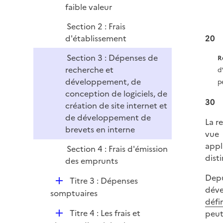
faible valeur
Section 2 : Frais
d'établissement
20
Section 3 : Dépenses de
R
recherche et
d
développement, de
p
conception de logiciels, de
30
création de site internet et
de développement de
La r
brevets en interne
vue 
appl
Section 4 : Frais d'émission
dist
des emprunts
Depu
D
Titre 3 : Dépenses
déve
é
somptuaires
défi
p
D
Titre 4 : Les frais et
peut
l