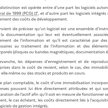
distinction est opérée entre d'une part les logiciels auto
ral de 1999 (PCG)
, et d'autre part les logiciels intégr
tement des coûts de développement.
onvient de préciser qu'un logiciel est une ensemble d'inst
la documentation qui leur est éventuellement associée
tement de l'information et qu'il est caractérisé par de
ssaires au traitement de l'information et des élémen
rporels (disques ou bandes magnétiques, documentation éc
evanche, les dépenses d'enregistrement et de reproduct
rises dans le coût de revient, selon le cas, des immobilisa
 elle-même ou des stocks et produits en cours.
le plan comptable, le coût d’une immobilisation incorpo
nses pouvant lui être directement attribuées et qui sont
aration de l’actif afin qu’il soit en mesure de fonctionner se
uent, le cas échéant, les coûts directement liés à l’acquisi
ogiciels de gestion intégrés.