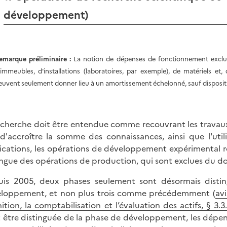
développement)
emarque préliminaire :
La notion de dépenses de fonctionnement exclut
'immeubles, d'installations (laboratoires, par exemple), de matériels et,
euvent seulement donner lieu à un amortissement échelonné, sauf disposition
echerche doit être entendue comme recouvrant les travaux
d'accroître la somme des connaissances, ainsi que l'uti
ications, les opérations de développement expérimental rep
ingue des opérations de production, qui sont exclues du d
is 2005, deux phases seulement sont désormais distin
loppement, et non plus trois comme précédemment (
av
nition, la comptabilisation et l’évaluation des actifs, § 3.3
 être distinguée de la phase de développement, les dépens