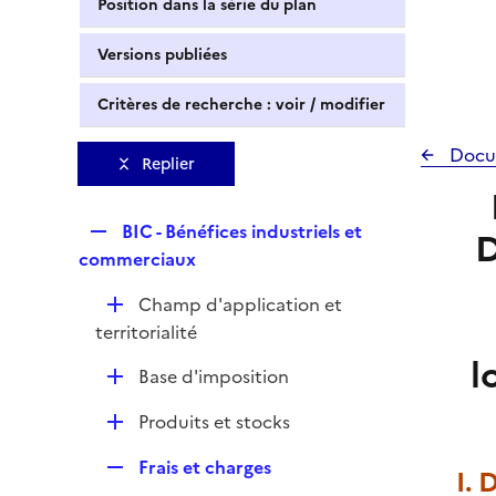
Position dans la série du plan
Versions publiées
Critères de recherche : voir / modifier
Docu
Replier
R
BIC - Bénéfices industriels et
D
e
commerciaux
p
D
Champ d'application et
l
é
territorialité
i
p
l
e
D
Base d'imposition
l
r
é
i
D
Produits et stocks
p
e
é
l
r
R
Frais et charges
p
I.
i
e