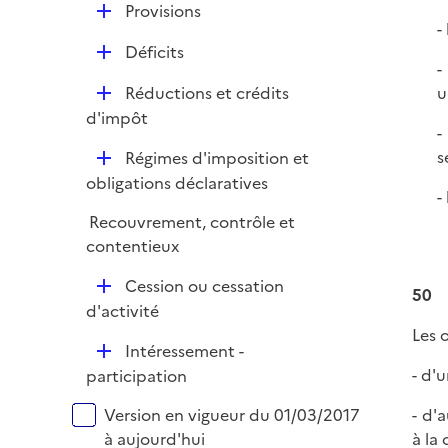
l
D
Provisions
p
i
-
é
l
e
D
Déficits
p
i
-
r
é
l
e
D
Réductions et crédits
u
p
i
r
é
d'impôt
l
e
-
p
i
r
D
s
Régimes d'imposition et
l
e
é
obligations déclaratives
i
r
-
p
e
Recouvrement, contrôle et
l
r
contentieux
i
e
D
Cession ou cessation
50
r
é
d'activité
p
Les 
D
Intéressement -
l
é
- d'u
participation
i
p
e
Versions sur la période
- d'
Version en vigueur du 01/03/2017
l
r
à la 
à aujourd'hui
i