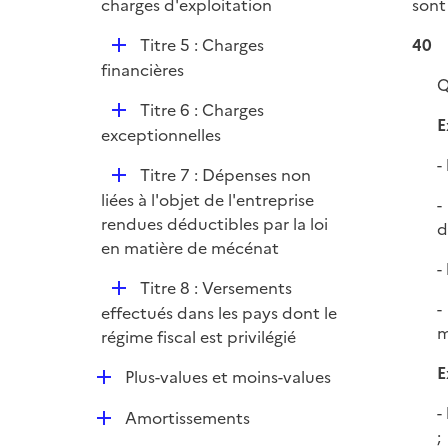
é
charges d'exploitation
sont
i
p
e
D
Titre 5 : Charges
40
l
r
é
financières
i
Q
p
e
D
Titre 6 : Charges
l
r
E
é
exceptionnelles
i
p
e
-
D
Titre 7 : Dépenses non
l
r
é
liées à l'objet de l'entreprise
i
-
p
rendues déductibles par la loi
e
d
l
en matière de mécénat
r
-
i
D
Titre 8 : Versements
e
-
é
effectués dans les pays dont le
r
m
p
régime fiscal est privilégié
l
E
D
Plus-values et moins-values
i
é
e
-
D
Amortissements
p
r
;
é