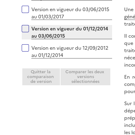
e
Une 
Version en vigueur du 03/06/2015
r
géné
au 01/03/2017
trai
Version en vigueur du 01/12/2014
Il c
au 03/06/2015
que 
Version en vigueur du 12/09/2012
trai
au 01/12/2014
néce
inco
Quitter la
Comparer les deux
En r
comparaison
versions
de version
sélectionnées
comp
pour
Sur 
dépe
prép
incl
les l