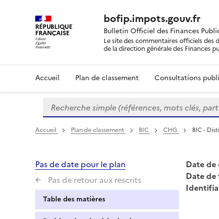
bofip.impots.gouv.fr
RÉPUBLIQUE
Bulletin Officiel des Finances Publ
FRANÇAISE
Le site des commentaires officiels des d
de la direction générale des Finances p
Accueil
Plan de classement
Consultations publi
Recherche simple (références, mots clés, partie 
Formulaire
de
recherche
Accueil
Plan de classement
BIC
CHG
BIC - Dis
Pas de date pour le plan
Date de 
Date de 
Pas de retour aux rescrits
Identifia
Table des matières