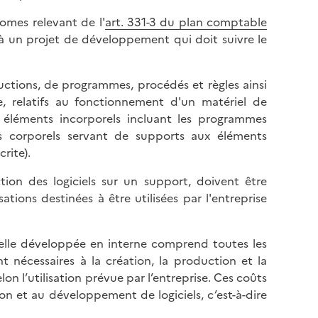
l
p
a
nomes relevant de l'
art. 331-3 du plan comptable
a
p
és à un projet de développement qui doit suivre le
g
a
e
g
ructions, de programmes, procédés et règles ainsi
e
, relatifs au fonctionnement d'un matériel de
s éléments incorporels incluant les programmes
ts corporels servant de supports aux éléments
rite).
ion des logiciels sur un support, doivent être
tions destinées à être utilisées par l'entreprise
relle développée en interne comprend toutes les
 nécessaires à la création, la production et la
lon l’utilisation prévue par l’entreprise. Ces coûts
tion et au développement de logiciels, c’est-à-dire