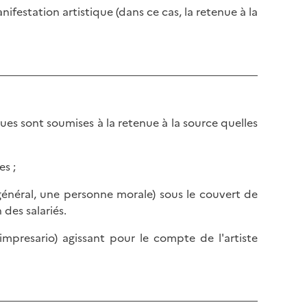
l
p
ifestation artistique (dans ce cas, la retenue à la
a
a
p
g
a
e
g
e
es sont soumises à la retenue à la source quelles
es ;
n général, une personne morale) sous le couvert de
 des salariés.
presario) agissant pour le compte de l'artiste