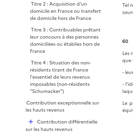
Titre 2 : Acquisition d'un
Tel 
domicile en France ou transfert
sour
de domicile hors de France
Titre 3 : Contribuables prêtant
leur concours à des personnes
60
domiciliées ou établies hors de
France
Les 
que 
Titre 4 : Situation des non-
résidents tirant de France
- le
l'essentiel de leurs revenus
- l'
imposables (non-résidents
laque
"Schumacker")
Contribution exceptionnelle sur
Le p
les hauts revenus
équi
D
Contribution différentielle
é
sur les hauts revenus