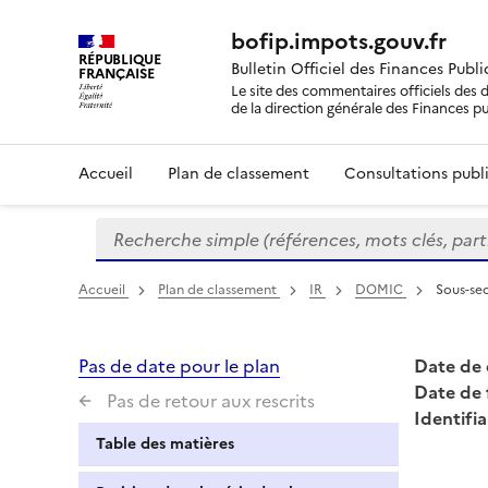
bofip.impots.gouv.fr
RÉPUBLIQUE
Bulletin Officiel des Finances Publ
FRANÇAISE
Le site des commentaires officiels des d
de la direction générale des Finances p
Accueil
Plan de classement
Consultations publi
Recherche simple (références, mots clés, partie 
Formulaire
de
recherche
Accueil
Plan de classement
IR
DOMIC
Sous-sec
Pas de date pour le plan
Date de 
Date de 
Pas de retour aux rescrits
Identifia
Table des matières