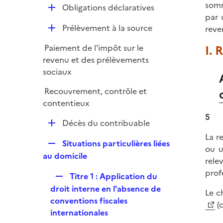
i
somm
r
D
Obligations déclaratives
l
e
par 
é
i
r
D
Prélèvement à la source
reve
p
e
é
l
r
Paiement de l'impôt sur le
I. 
p
i
revenu et des prélèvements
l
e
sociaux
i
r
e
Recouvrement, contrôle et
r
contentieux
5
D
Décès du contribuable
é
La r
R
Situations particulières liées
p
ou u
e
au domicile
l
rele
p
i
prof
R
Titre 1 : Application du
l
e
e
droit interne en l'absence de
i
Le c
r
p
conventions fiscales
e
(c
l
internationales
r