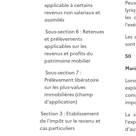
Peuv
applicable à certains
lyri
revenus non salariaux et
les 
assimilés
l'ex
Sous-section 6 : Retenues
Les 
et prélèvements
sont
applicables sur les
revenus et profits du
50
patrimoine mobilier
Mani
Sous-section 7 :
Prélèvement libératoire
Lors
sur les plus-values
expl
immobilières (champ
comp
d'application)
impo
Section 3 : Etablissement
La s
de l'impôt sur le revenu et
l'ex
cas particuliers
d'au