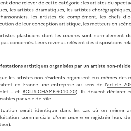
ent donc relever de cette catégorie : les artistes du specta
ques, les artistes dramatiques, les artistes chorégraphiques,
chansonniers, les artistes de complément, les chefs d'or
écution de leur conception artistique, les metteurs en scèn
artistes plasticiens dont les œuvres sont normalement des
 pas concernés. Leurs revenus relèvent des dispositions rela
festations artistiques organisées par un artiste non-réside
que les artistes non-résidents organisent eux-mêmes des man
oitent en France une entreprise au sens de l'
article 2
let – cf.
BOI-IS-CHAMP-60-10-20
). Ils doivent déclarer
sables par voie de rôle.
ituation serait identique dans les cas où un même art
ploitation commerciale d'une œuvre enregistrée hors de 
teur).