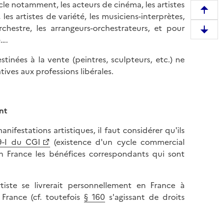
cle notamment, les acteurs de cinéma, les artistes
R
 les artistes de variété, les musiciens-interprètes,
e
chestre, les arrangeurs-orchestrateurs, et pour
D
m
e….
e
o
s
tinées à la vente (peintres, sculpteurs, etc.) ne
n
c
tives aux professions libérales.
t
e
e
n
r
d
e
nt
r
n
e
ifestations artistiques, il faut considérer qu'ils
h
e
09-I du CGI
(existence d'un cycle commercial
a
n
 en France les bénéfices correspondants qui sont
u
b
t
a
d
iste se livrerait personnellement en France à
s
e
France (cf. toutefois
§ 160
s'agissant de droits
d
l
e
a