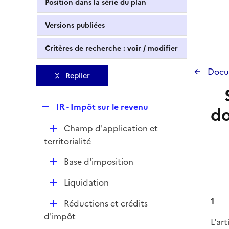
Position dans la série du plan
Versions publiées
Critères de recherche : voir / modifier
Docu
Replier
R
IR - Impôt sur le revenu
do
e
D
Champ d'application et
p
é
territorialité
l
p
i
D
Base d'imposition
l
e
é
i
r
D
Liquidation
p
e
é
l
r
1
D
Réductions et crédits
p
i
é
d'impôt
l
L'
art
e
p