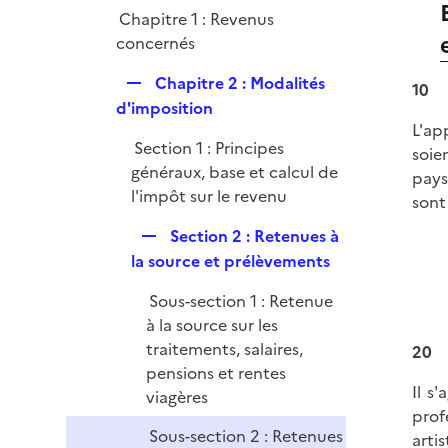
i
Chapitre 1 : Revenus
e
concernés
r
R
Chapitre 2 : Modalités
10
e
d'imposition
p
L'ap
Section 1 : Principes
l
soie
généraux, base et calcul de
i
pays
l'impôt sur le revenu
e
sont
r
R
Section 2 : Retenues à
e
la source et prélèvements
p
Sous-section 1 : Retenue
l
à la source sur les
i
traitements, salaires,
20
e
pensions et rentes
r
Il s
viagères
prof
Sous-section 2 : Retenues
arti