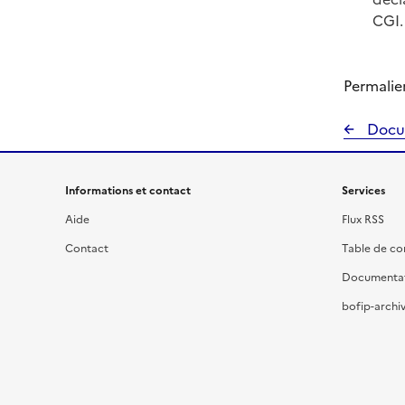
CGI.
Permalie
Docu
Informations et contact
Services
Aide
Flux RSS
Contact
Table de c
Documenta
bofip-archiv