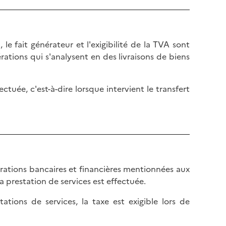
e
a
n
u
b
t
a
d
le fait générateur et l'exigibilité de la TVA sont
s
e
tions qui s'analysent en des livraisons de biens
d
l
e
a
l
ectuée, c'est-à-dire lorsque intervient le transfert
p
a
a
p
g
a
e
g
e
érations bancaires et financières mentionnées aux
 prestation de services est effectuée.
tions de services, la taxe est exigible lors de