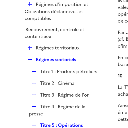
livr
l
e
D
Régimes d'imposition et
p
vale
i
r
é
Obligations déclaratives et
l
opér
e
p
comptables
i
de c
r
l
e
Recouvrement, contrôle et
i
Par a
r
contentieux
e
(cf.
B
r
d'im
D
Régimes territoriaux
é
En c
R
Régimes sectoriels
p
base
e
l
D
Titre 1 : Produits pétroliers
p
i
10
é
l
e
D
Titre 2 : Cinéma
p
i
La T
r
é
l
e
acha
D
Titre 3 : Régime de l'or
p
i
r
é
l
e
Ains
D
Titre 4 : Régime de la
p
i
r
émet
é
presse
l
e
cette
p
i
r
R
Titre 5 : Opérations
l