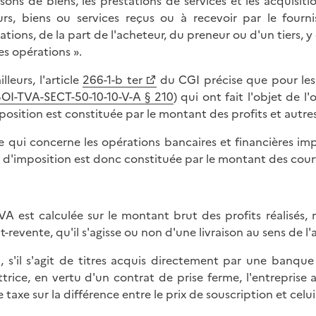
aisons de biens, les prestations de services et les acquis
urs, biens ou services reçus ou à recevoir par le fourn
ations, de la part de l'acheteur, du preneur ou d'un tiers, 
es opérations ».
illeurs, l'article
266-1-b ter
du CGI précise que pour les 
OI-TVA-SECT-50-10-10-V-A § 210
) qui ont fait l'objet de l
position est constituée par le montant des profits et autr
e qui concerne les opérations bancaires et financières imp
 d'imposition est donc constituée par le montant des court
VA est calculée sur le montant brut des profits réalisés,
t-revente, qu'il s'agisse ou non d'une livraison au sens de l'
i, s'il s'agit de titres acquis directement par une banque
trice, en vertu d'un contrat de prise ferme, l'entrepris
 taxe sur la différence entre le prix de souscription et celui