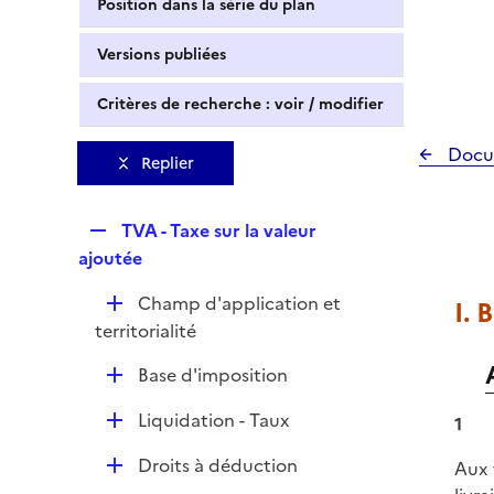
Position dans la série du plan
Versions publiées
Critères de recherche : voir / modifier
Docu
Replier
R
TVA - Taxe sur la valeur
e
ajoutée
p
D
Champ d'application et
I. 
l
é
territorialité
i
p
e
D
Base d'imposition
l
r
é
i
D
Liquidation - Taux
1
p
e
é
l
r
D
Droits à déduction
Aux 
p
i
é