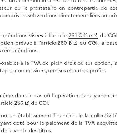
itions intracommunautaires par toutes les sommes,
isseur ou le prestataire en contrepartie de ces
y compris les subventions directement liées au prix
opérations visées à l'article
261 C-1°-e
du CGI
'option prévue à l'article
260 B
du CGI, la base
es rémunérations.
osables à la TVA de plein droit ou sur option, la
ages, commissions, remises et autres profits.
 même dans le cas où l'opération s'analyse en un
article
256
du CGI.
 ou un établissement financier de la collectivité
e ayant opté pour le paiement de la TVA acquitte
 de la vente des titres.