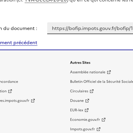
n du document :
ment précédent
Autres Sites
Assemblée nationale
oncordance
Bulletin Officiel de la Sécurité Social
tion
Circulaires
es.impots.gouv.fr
Douane
EUR-lex
Economie.gouv.fr
Impots.gouv.fr