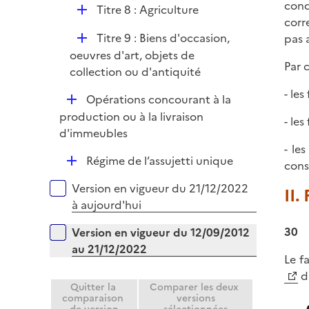
cond
D
Titre 8 : Agriculture
e
corr
é
r
D
Titre 9 : Biens d'occasion,
pas 
p
é
oeuvres d'art, objets de
l
Par 
p
collection ou d'antiquité
i
l
e
- le
D
Opérations concourant à la
i
r
é
production ou à la livraison
e
- le
p
d'immeubles
r
l
- le
D
Régime de l’assujetti unique
i
cons
é
e
Versions sur la période
Version en vigueur du 21/12/2022
II.
p
r
à aujourd'hui
l
i
30
Version en vigueur du 12/09/2012
e
au 21/12/2022
r
Le f
d
Quitter la
Comparer les deux
comparaison
versions