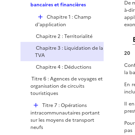
e
De m
e
bancaires et financières
i
r
à-di
p
e
D
Chapitre 1 : Champ
appl
l
r
é
d'application
exon
i
p
e
Chapitre 2 : Territorialité
l
r
i
Chapitre 3 : Liquidation de la
e
20
TVA
r
Conf
Chapitre 4 : Déductions
la b
Titre 6 : Agences de voyages et
En r
organisation de circuits
inclu
touristiques
Il e
D
Titre 7 : Opérations
pres
é
intracommunautaires portant
p
sur les moyens de transport
Pour
l
neufs
pas 
i