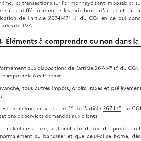
ême, les transactions sur l'or monnayé sont imposables su
re sur la différence entre les prix bruts d'achat et de 
ication de l'article
262-II-12°
du CGI en ce qui concern
érées de TVA.
B. Éléments à comprendre ou non dans la
ormément aux dispositions de l'article
267-I-1°
du CGI, 
ase imposable à cette taxe.
evanche, tous autres impôts, droits, taxes et prélèvement
s.
n est de même, en vertu du 2° de l'article
267-I
du CGI,
tations de services demandés aux clients.
 le calcul de la taxe, seul peut être déduit des profits br
normalement au banquier et que celui-ci se borne, dès 