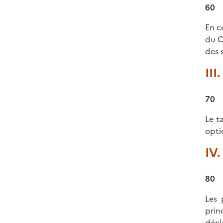
60
En c
du C
des 
III
70
Le t
opti
IV.
80
Les 
prin
décl