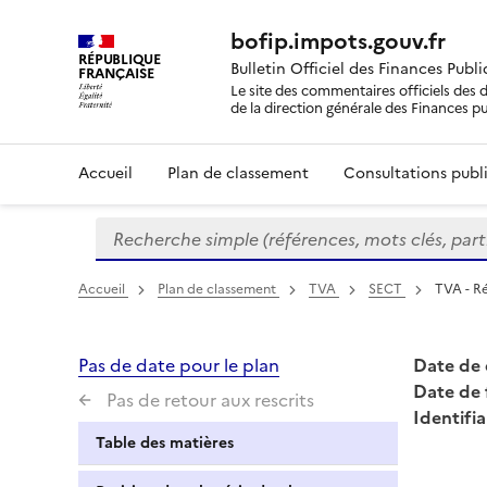
bofip.impots.gouv.fr
RÉPUBLIQUE
Bulletin Officiel des Finances Publ
FRANÇAISE
Le site des commentaires officiels des d
de la direction générale des Finances p
Accueil
Plan de classement
Consultations publi
Recherche simple (références, mots clés, partie 
Formulaire
de
recherche
Accueil
Plan de classement
TVA
SECT
TVA - Ré
Pas de date pour le plan
Date de 
Date de 
Pas de retour aux rescrits
Identifia
Table des matières