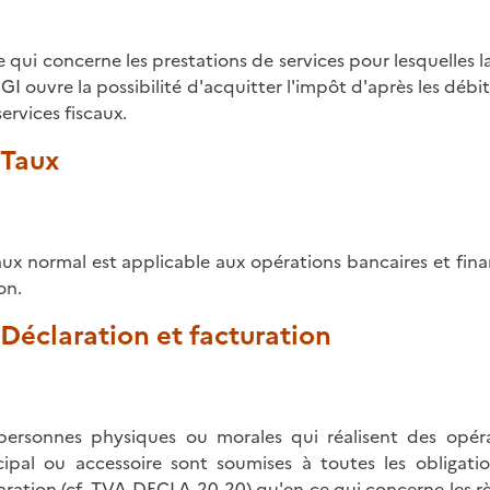
e qui concerne les prestations de services pour lesquelles la
GI ouvre la possibilité d'acquitter l'impôt d'après les débi
services fiscaux.
. Taux
aux normal est applicable aux opérations bancaires et fina
on.
 Déclaration et facturation
personnes physiques ou morales qui réalisent des opéra
cipal ou accessoire sont soumises à toutes les obligati
aration (cf.
TVA-DECLA-20-20
) qu'en ce qui concerne les r