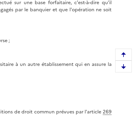
ué sur une base forfaitaire, c'est-à-dire qu'il
gagés par le banquier et que l'opération ne soit
rse ;
R
ositaire à un autre établissement qui en assure la
e
D
m
e
o
s
n
c
t
e
e
n
r
nditions de droit commun prévues par l'article
269
d
e
r
n
e
h