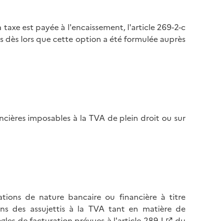
 taxe est payée à l'encaissement, l'article 269-2-c
ts dès lors que cette option a été formulée auprès
ncières imposables à la TVA de plein droit ou sur
tions de nature bancaire ou financière à titre
ons des assujettis à la TVA tant en matière de
ègles de facturation prévues à l'article
289-I
du