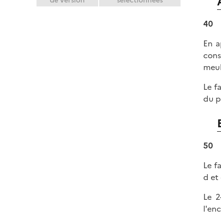
de version
sélectionnées
40
En a
cons
meub
Le f
du p
50
Le f
d et 
Le 2
l'en