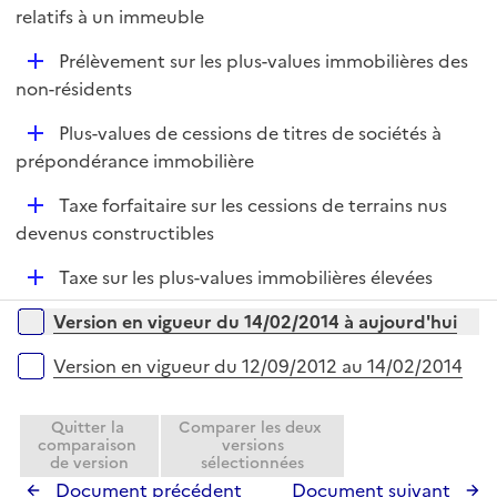
é
relatifs à un immeuble
l
p
i
D
Prélèvement sur les plus-values immobilières des
l
e
é
non-résidents
i
r
p
e
D
Plus-values de cessions de titres de sociétés à
l
r
é
prépondérance immobilière
i
p
e
D
Taxe forfaitaire sur les cessions de terrains nus
l
r
é
devenus constructibles
i
p
e
D
Taxe sur les plus-values immobilières élevées
l
r
é
i
Versions sur la période
Version en vigueur du 14/02/2014 à aujourd'hui
p
e
l
r
Version en vigueur du 12/09/2012 au 14/02/2014
i
e
Quitter la
Comparer les deux
r
comparaison
versions
de version
sélectionnées
Document précédent
Document suivant