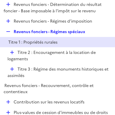
i
D
Revenus fonciers - Détermination du résultat
p
e
é
foncier - Base imposable à l'impôt sur le revenu
l
r
p
i
D
Revenus fonciers - Régimes d'imposition
l
e
é
i
r
R
Revenus fonciers - Régimes spéciaux
p
e
e
l
r
Titre 1 : Propriétés rurales
p
i
l
e
D
Titre 2 : Encouragement à la location de
i
r
é
logements
e
p
r
D
Titre 3 : Régime des monuments historiques et
l
é
assimilés
i
p
e
Revenus fonciers - Recouvrement, contrôle et
l
r
contentieux
i
e
D
Contribution sur les revenus locatifs
r
é
D
Plus-values de cession d'immeubles ou de droits
p