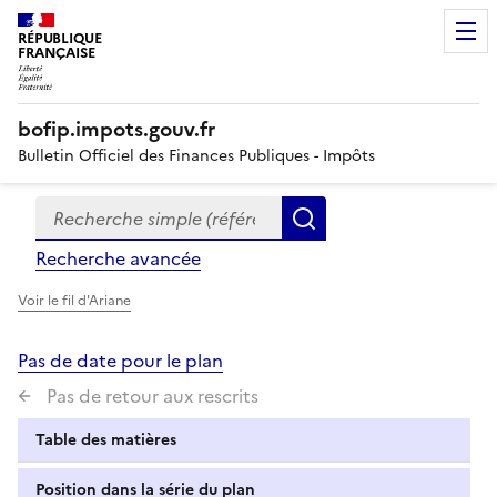
RÉPUBLIQUE
FRANÇAISE
bofip.impots.gouv.fr
Bulletin Officiel des Finances Publiques - Impôts
Recherche simple (références, mots clés, partie du titre
Formulaire
Rechercher
de
Recherche avancée
recherche
Voir le fil d'Ariane
Pas de date pour le plan
Pas de retour aux rescrits
Table des matières
Position dans la série du plan