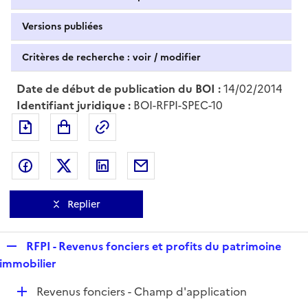
Versions publiées
Critères de recherche : voir / modifier
Date de début de publication du BOI :
14/02/2014
Identifiant juridique :
BOI-RFPI-SPEC-10
Exporter le document au format pdf
Permalien : adresse web de ce doc
Partager sur Facebook
Partager sur Twitter
Partager sur LinkedIn
Partager par messagerie
Replier
R
RFPI - Revenus fonciers et profits du patrimoine
e
immobilier
p
D
Revenus fonciers - Champ d'application
l
é