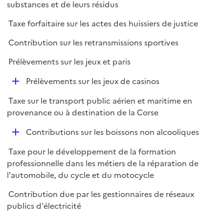
substances et de leurs résidus
Taxe forfaitaire sur les actes des huissiers de justice
Contribution sur les retransmissions sportives
Prélèvements sur les jeux et paris
D
Prélèvements sur les jeux de casinos
é
Taxe sur le transport public aérien et maritime en
p
provenance ou à destination de la Corse
l
i
D
Contributions sur les boissons non alcooliques
e
é
r
Taxe pour le développement de la formation
p
professionnelle dans les métiers de la réparation de
l
l'automobile, du cycle et du motocycle
i
e
Contribution due par les gestionnaires de réseaux
r
publics d'électricité