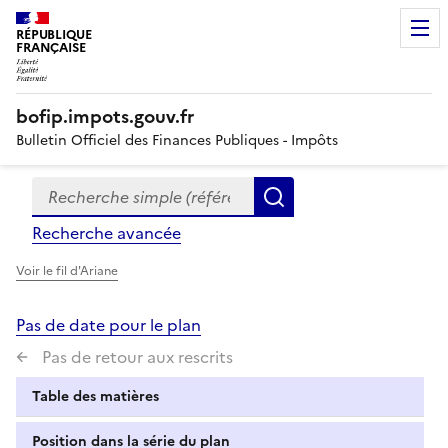
RÉPUBLIQUE
FRANÇAISE
bofip.impots.gouv.fr
Bulletin Officiel des Finances Publiques - Impôts
Recherche simple (références, mots clés, partie du titre
Formulaire
Rechercher
de
Recherche avancée
recherche
Voir le fil d'Ariane
Pas de date pour le plan
Pas de retour aux rescrits
Table des matières
Position dans la série du plan