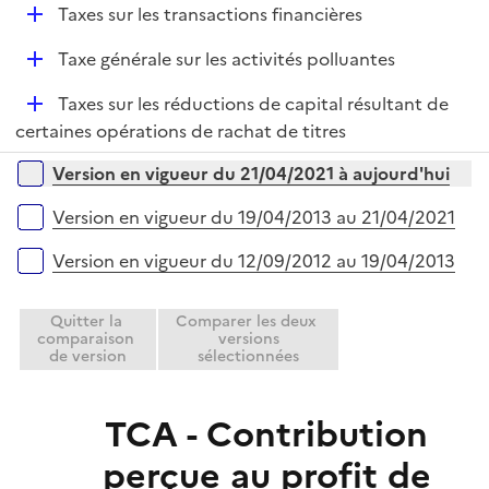
D
Taxes sur les transactions financières
é
D
Taxe générale sur les activités polluantes
p
é
l
D
Taxes sur les réductions de capital résultant de
p
i
é
certaines opérations de rachat de titres
l
e
p
i
r
Versions sur la période
Version en vigueur du 21/04/2021 à aujourd'hui
l
e
i
r
Version en vigueur du 19/04/2013 au 21/04/2021
e
r
Version en vigueur du 12/09/2012 au 19/04/2013
Quitter la
Comparer les deux
comparaison
versions
de version
sélectionnées
TCA - Contribution
perçue au profit de