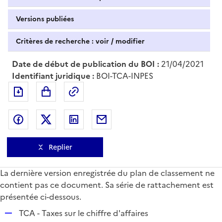
Versions publiées
Critères de recherche : voir / modifier
Date de début de publication du BOI :
21/04/2021
Identifiant juridique :
BOI-TCA-INPES
Exporter le document au format pdf
Permalien : adresse web de ce doc
Partager sur Facebook
Partager sur Twitter
Partager sur LinkedIn
Partager par messagerie
Replier
La dernière version enregistrée du plan de classement ne
contient pas ce document. Sa série de rattachement est
présentée ci-dessous.
R
TCA - Taxes sur le chiffre d'affaires