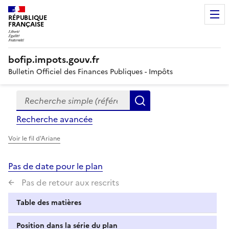
RÉPUBLIQUE
FRANÇAISE
bofip.impots.gouv.fr
Bulletin Officiel des Finances Publiques - Impôts
Recherche simple (références, mots clés, partie du titre
Formulaire
Rechercher
de
Recherche avancée
recherche
Voir le fil d'Ariane
Pas de date pour le plan
Pas de retour aux rescrits
Table des matières
Position dans la série du plan