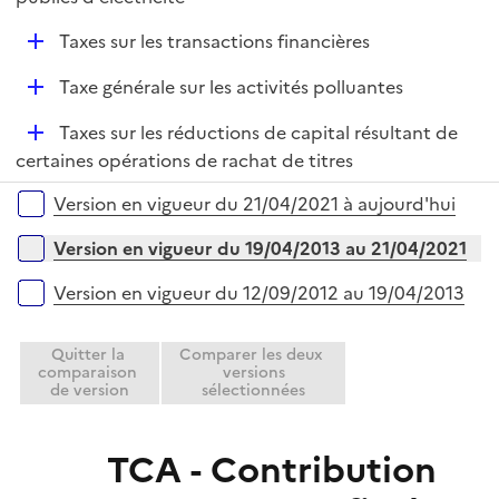
D
Taxes sur les transactions financières
é
D
Taxe générale sur les activités polluantes
p
é
l
D
Taxes sur les réductions de capital résultant de
p
i
é
certaines opérations de rachat de titres
l
e
p
i
r
Versions sur la période
Version en vigueur du 21/04/2021 à aujourd'hui
l
e
i
r
Version en vigueur du 19/04/2013 au 21/04/2021
e
r
Version en vigueur du 12/09/2012 au 19/04/2013
Quitter la
Comparer les deux
comparaison
versions
de version
sélectionnées
TCA - Contribution