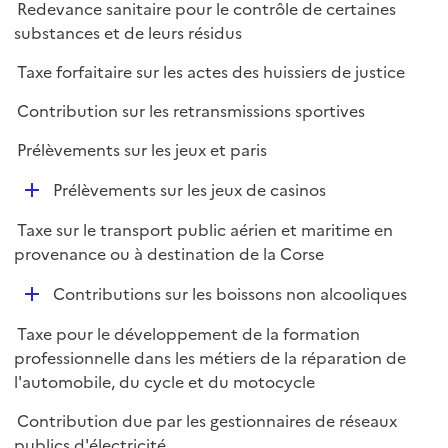
Redevance sanitaire pour le contrôle de certaines
substances et de leurs résidus
Taxe forfaitaire sur les actes des huissiers de justice
Contribution sur les retransmissions sportives
Prélèvements sur les jeux et paris
D
Prélèvements sur les jeux de casinos
é
Taxe sur le transport public aérien et maritime en
p
provenance ou à destination de la Corse
l
i
D
Contributions sur les boissons non alcooliques
e
é
r
Taxe pour le développement de la formation
p
professionnelle dans les métiers de la réparation de
l
l'automobile, du cycle et du motocycle
i
e
Contribution due par les gestionnaires de réseaux
r
publics d'électricité