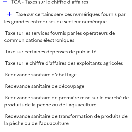
R
TCA - Taxes sur le chiffre d'affaires
e
D
Taxe sur certains services numériques fournis par
p
é
les grandes entreprises du secteur numérique
l
p
i
Taxe sur les services fournis par les opérateurs de
l
e
communications électroniques
i
r
e
Taxe sur certaines dépenses de publicité
r
Taxe sur le chiffre d'affaires des exploitants agricoles
Redevance sanitaire d'abattage
Redevance sanitaire de découpage
Redevance sanitaire de première mise sur le marché de
produits de la pêche ou de l'aquaculture
Redevance sanitaire de transformation de produits de
la pêche ou de l'aquaculture