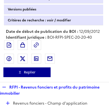
Versions publiées
Critères de recherche : voir / modifier
Date de début de publication du BOI :
12/09/2012
Identifiant juridique :
BOI-RFPI-SPEC-20-20-40
Exporter le document au format pdf
Permalien : adresse web de ce doc
Partager sur Facebook
Partager sur Twitter
Partager sur LinkedIn
Partager par messagerie
Replier
R
RFPI - Revenus fonciers et profits du patrimoine
e
immobilier
p
D
Revenus fonciers - Champ d'application
l
é