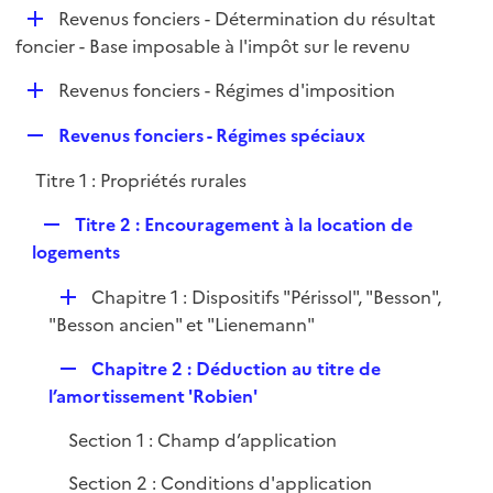
i
D
Revenus fonciers - Détermination du résultat
p
e
é
foncier - Base imposable à l'impôt sur le revenu
l
r
p
i
D
Revenus fonciers - Régimes d'imposition
l
e
é
i
r
R
Revenus fonciers - Régimes spéciaux
p
e
e
l
r
Titre 1 : Propriétés rurales
p
i
l
e
R
Titre 2 : Encouragement à la location de
i
r
e
logements
e
p
r
D
Chapitre 1 : Dispositifs "Périssol", "Besson",
l
é
"Besson ancien" et "Lienemann"
i
p
e
R
Chapitre 2 : Déduction au titre de
l
r
e
l’amortissement 'Robien'
i
p
e
Section 1 : Champ d’application
l
r
i
Section 2 : Conditions d'application