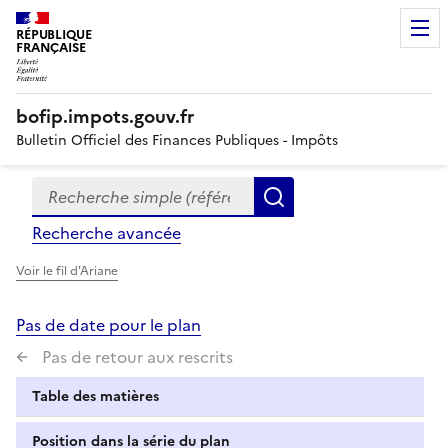
RÉPUBLIQUE
FRANÇAISE
bofip.impots.gouv.fr
Bulletin Officiel des Finances Publiques - Impôts
Recherche simple (références, mots clés, partie du titre
Formulaire
Rechercher
de
Recherche avancée
recherche
Voir le fil d'Ariane
Pas de date pour le plan
Pas de retour aux rescrits
Table des matières
Position dans la série du plan