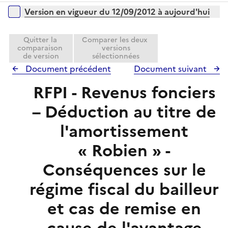
é
i
Versions sur la période
Version en vigueur du 12/09/2012 à aujourd'hui
p
e
l
r
i
Quitter la
Comparer les deux
comparaison
versions
e
de version
sélectionnées
r
Document précédent
Document suivant
RFPI - Revenus fonciers
– Déduction au titre de
l'amortissement
« Robien » -
Conséquences sur le
régime fiscal du bailleur
et cas de remise en