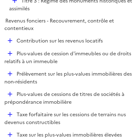
D
Titre 3 : Régime des monuments historiques et
l
é
assimilés
i
p
e
Revenus fonciers - Recouvrement, contrôle et
l
r
contentieux
i
e
D
Contribution sur les revenus locatifs
r
é
D
Plus-values de cession d'immeubles ou de droits
p
é
relatifs à un immeuble
l
p
i
D
Prélèvement sur les plus-values immobilières des
l
e
é
non-résidents
i
r
p
e
D
Plus-values de cessions de titres de sociétés à
l
r
é
prépondérance immobilière
i
p
e
D
Taxe forfaitaire sur les cessions de terrains nus
l
r
é
devenus constructibles
i
p
e
D
Taxe sur les plus-values immobilières élevées
l
r