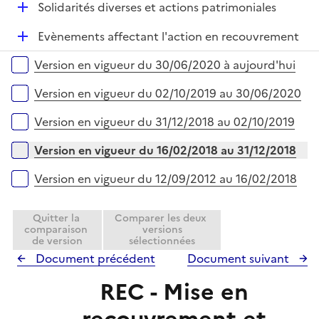
r
D
Solidarités diverses et actions patrimoniales
p
i
é
l
e
D
Evènements affectant l'action en recouvrement
p
i
r
é
l
e
Versions sur la période
Version en vigueur du 30/06/2020 à aujourd'hui
p
i
r
l
e
Version en vigueur du 02/10/2019 au 30/06/2020
i
r
e
Version en vigueur du 31/12/2018 au 02/10/2019
r
Version en vigueur du 16/02/2018 au 31/12/2018
Version en vigueur du 12/09/2012 au 16/02/2018
Quitter la
Comparer les deux
comparaison
versions
de version
sélectionnées
Document précédent
Document suivant
REC - Mise en