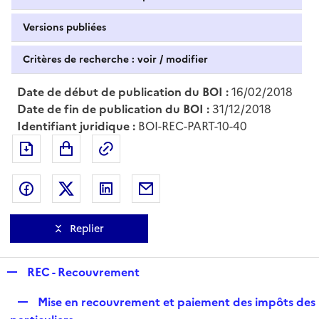
Versions publiées
Critères de recherche : voir / modifier
Date de début de publication du BOI :
16/02/2018
Date de fin de publication du BOI :
31/12/2018
Identifiant juridique :
BOI-REC-PART-10-40
Exporter le document au format pdf
Permalien : adresse web de ce doc
Partager sur Facebook
Partager sur Twitter
Partager sur LinkedIn
Partager par messagerie
Replier
R
REC - Recouvrement
e
R
Mise en recouvrement et paiement des impôts des
p
e