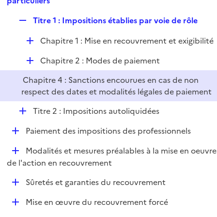
particuliers
l
p
i
R
Titre 1 : Impositions établies par voie de rôle
l
e
e
i
r
D
Chapitre 1 : Mise en recouvrement et exigibilité
p
e
é
l
r
D
Chapitre 2 : Modes de paiement
p
i
é
l
e
Chapitre 4 : Sanctions encourues en cas de non
p
i
r
respect des dates et modalités légales de paiement
l
e
i
r
D
Titre 2 : Impositions autoliquidées
e
é
r
D
Paiement des impositions des professionnels
p
é
l
D
Modalités et mesures préalables à la mise en oeuvre
p
i
é
de l'action en recouvrement
l
e
p
i
r
D
Sûretés et garanties du recouvrement
l
e
é
i
r
D
Mise en œuvre du recouvrement forcé
p
e
é
l