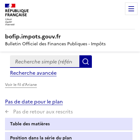
RÉPUBLIQUE
FRANÇAISE
bofip.impots.gouv.fr
Bulletin Officiel des Finances Publiques - Impôts
Recherche simple (références, mots clés, partie du titre
Formulaire
Rechercher
de
Recherche avancée
recherche
Voir le fil d'Ariane
Pas de date pour le plan
Pas de retour aux rescrits
Table des matières
Position dans la série du plan