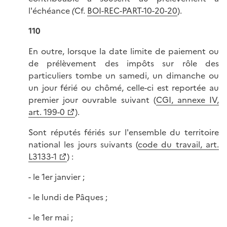
l'échéance
(
Cf.
BOI-REC-PART-10-20-20
).
110
En outre, lorsque la date limite de paiement ou
de prélèvement des impôts sur rôle des
particuliers tombe un samedi, un dimanche ou
un jour férié ou chômé, celle-ci est reportée au
premier jour ouvrable suivant (
CGI, annexe IV,
art. 199-0
).
Sont réputés fériés sur l'ensemble du territoire
national les jours suivants (
code du travail, art.
L3133-1
) :
- le 1er janvier ;
- le lundi de Pâques ;
- le 1er mai ;