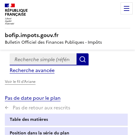
RÉPUBLIQUE
FRANÇAISE
bofip.impots.gouv.fr
Bulletin Officiel des Finances Publiques - Impôts
Recherche simple (références, mots clés, partie du titre
Formulaire
Rechercher
de
Recherche avancée
recherche
Voir le fil d'Ariane
Pas de date pour le plan
Pas de retour aux rescrits
Table des matières
Position dans la série du plan