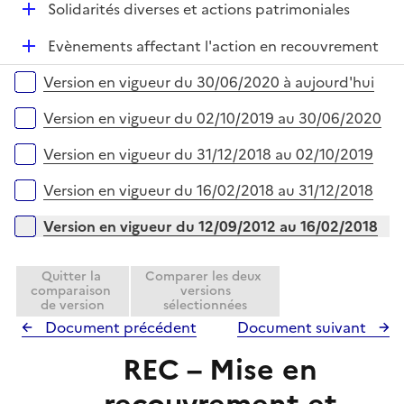
r
D
Solidarités diverses et actions patrimoniales
p
i
é
l
e
D
Evènements affectant l'action en recouvrement
p
i
r
é
l
e
Versions sur la période
Version en vigueur du 30/06/2020 à aujourd'hui
p
i
r
l
e
Version en vigueur du 02/10/2019 au 30/06/2020
i
r
e
Version en vigueur du 31/12/2018 au 02/10/2019
r
Version en vigueur du 16/02/2018 au 31/12/2018
Version en vigueur du 12/09/2012 au 16/02/2018
Quitter la
Comparer les deux
comparaison
versions
de version
sélectionnées
Document précédent
Document suivant
REC – Mise en