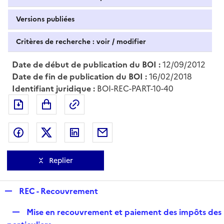
Versions publiées
Critères de recherche : voir / modifier
Date de début de publication du BOI :
12/09/2012
Date de fin de publication du BOI :
16/02/2018
Identifiant juridique :
BOI-REC-PART-10-40
Exporter le document au format pdf
Permalien : adresse web de ce doc
Partager sur Facebook
Partager sur Twitter
Partager sur LinkedIn
Partager par messagerie
Replier
R
REC - Recouvrement
e
R
Mise en recouvrement et paiement des impôts des
p
e