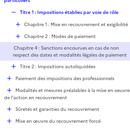
particuliers
l
p
i
R
Titre 1 : Impositions établies par voie de rôle
l
e
e
i
r
D
Chapitre 1 : Mise en recouvrement et exigibilité
p
e
é
l
r
D
Chapitre 2 : Modes de paiement
p
i
é
l
e
Chapitre 4 : Sanctions encourues en cas de non
p
i
r
respect des dates et modalités légales de paiement
l
e
i
r
D
Titre 2 : Impositions autoliquidées
e
é
r
D
Paiement des impositions des professionnels
p
é
l
D
Modalités et mesures préalables à la mise en oeuvre
p
i
é
de l'action en recouvrement
l
e
p
i
r
D
Sûretés et garanties du recouvrement
l
e
é
i
r
D
Mise en œuvre du recouvrement forcé
p
e
é
l