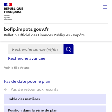
RÉPUBLIQUE
FRANÇAISE
bofip.impots.gouv.fr
Bulletin Officiel des Finances Publiques - Impôts
Recherche simple (références, mots clés, partie du titre
Formulaire
Rechercher
de
Recherche avancée
recherche
Voir le fil d'Ariane
Pas de date pour le plan
Pas de retour aux rescrits
Table des matières
Position dans la série du plan