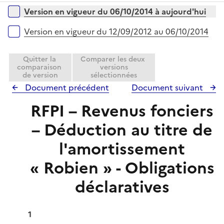
é
i
Versions sur la période
Version en vigueur du 06/10/2014 à aujourd'hui
p
e
l
r
Version en vigueur du 12/09/2012 au 06/10/2014
i
e
Quitter la
Comparer les deux
r
comparaison
versions
de version
sélectionnées
Document précédent
Document suivant
RFPI – Revenus fonciers
– Déduction au titre de
l'amortissement
« Robien » - Obligations
déclaratives
1