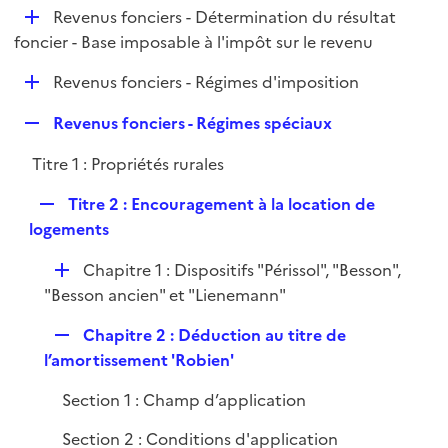
i
D
Revenus fonciers - Détermination du résultat
p
e
é
foncier - Base imposable à l'impôt sur le revenu
l
r
p
i
D
Revenus fonciers - Régimes d'imposition
l
e
é
i
r
R
Revenus fonciers - Régimes spéciaux
p
e
e
l
r
Titre 1 : Propriétés rurales
p
i
l
e
R
Titre 2 : Encouragement à la location de
i
r
e
logements
e
p
r
D
Chapitre 1 : Dispositifs "Périssol", "Besson",
l
é
"Besson ancien" et "Lienemann"
i
p
e
R
Chapitre 2 : Déduction au titre de
l
r
e
l’amortissement 'Robien'
i
p
e
Section 1 : Champ d’application
l
r
i
Section 2 : Conditions d'application