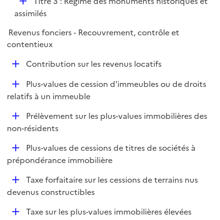
D
Titre 3 : Régime des monuments historiques et
l
é
assimilés
i
p
e
Revenus fonciers - Recouvrement, contrôle et
l
r
contentieux
i
e
D
Contribution sur les revenus locatifs
r
é
D
Plus-values de cession d'immeubles ou de droits
p
é
relatifs à un immeuble
l
p
i
D
Prélèvement sur les plus-values immobilières des
l
e
é
non-résidents
i
r
p
e
D
Plus-values de cessions de titres de sociétés à
l
r
é
prépondérance immobilière
i
p
e
D
Taxe forfaitaire sur les cessions de terrains nus
l
r
é
devenus constructibles
i
p
e
D
Taxe sur les plus-values immobilières élevées
l
r