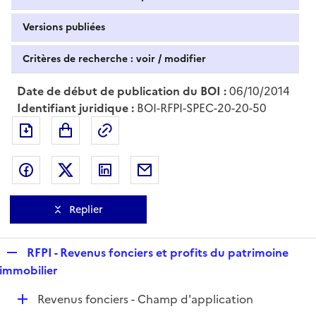
Versions publiées
Critères de recherche : voir / modifier
Date de début de publication du BOI :
06/10/2014
Identifiant juridique :
BOI-RFPI-SPEC-20-20-50
Exporter le document au format pdf
Permalien : adresse web de ce doc
Partager sur Facebook
Partager sur Twitter
Partager sur LinkedIn
Partager par messagerie
Replier
R
RFPI - Revenus fonciers et profits du patrimoine
e
immobilier
p
D
Revenus fonciers - Champ d'application
l
é