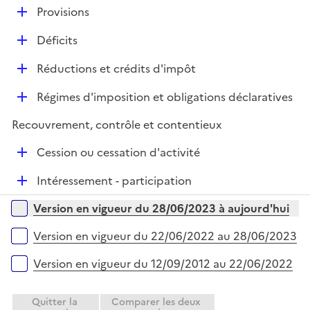
l
e
D
Provisions
p
i
r
é
l
e
D
Déficits
p
i
r
é
l
e
D
Réductions et crédits d'impôt
p
i
r
é
l
e
D
Régimes d'imposition et obligations déclaratives
p
i
r
é
l
e
Recouvrement, contrôle et contentieux
p
i
r
l
e
D
Cession ou cessation d'activité
i
r
é
e
D
Intéressement - participation
p
r
é
l
Versions sur la période
Version en vigueur du 28/06/2023 à aujourd'hui
p
i
l
e
Version en vigueur du 22/06/2022 au 28/06/2023
i
r
e
Version en vigueur du 12/09/2012 au 22/06/2022
r
Quitter la
Comparer les deux