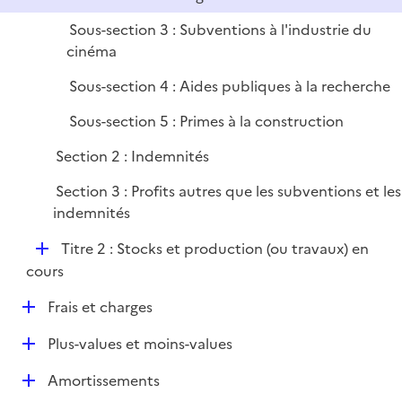
Sous-section 3 : Subventions à l'industrie du
cinéma
Sous-section 4 : Aides publiques à la recherche
Sous-section 5 : Primes à la construction
Section 2 : Indemnités
Section 3 : Profits autres que les subventions et les
indemnités
D
Titre 2 : Stocks et production (ou travaux) en
é
cours
p
D
Frais et charges
l
é
i
D
Plus-values et moins-values
p
e
é
l
r
D
Amortissements
p
i
é