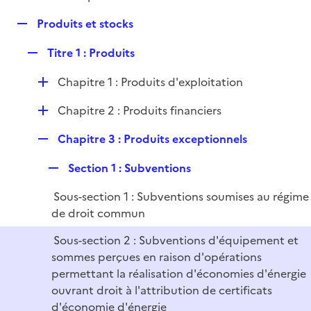
i
é
l
e
R
Produits et stocks
p
i
r
e
l
e
R
Titre 1 : Produits
p
i
r
e
l
e
D
Chapitre 1 : Produits d'exploitation
p
i
r
é
l
e
D
Chapitre 2 : Produits financiers
p
i
r
é
l
e
R
Chapitre 3 : Produits exceptionnels
p
i
r
e
l
e
R
Section 1 : Subventions
p
i
r
e
l
e
Sous-section 1 : Subventions soumises au régime
p
i
r
de droit commun
l
e
i
r
Sous-section 2 : Subventions d'équipement et
e
sommes perçues en raison d'opérations
r
permettant la réalisation d'économies d'énergie
ouvrant droit à l'attribution de certificats
d'économie d'énergie