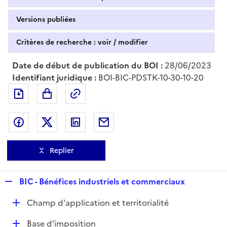
Versions publiées
Critères de recherche : voir / modifier
Date de début de publication du BOI :
28/06/2023
Identifiant juridique :
BOI-BIC-PDSTK-10-30-10-20
Exporter le document au format pdf
Permalien : adresse web de ce doc
Partager sur Facebook
Partager sur Twitter
Partager sur LinkedIn
Partager par messagerie
Replier
R
BIC - Bénéfices industriels et commerciaux
e
D
Champ d'application et territorialité
p
é
l
D
Base d'imposition
p