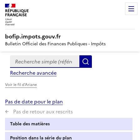
RÉPUBLIQUE
FRANÇAISE
bofip.impots.gouv.fr
Bulletin Officiel des Finances Publiques - Impôts
Recherche simple (références, mots clés, partie du titre
Formulaire
Rechercher
de
Recherche avancée
recherche
Voir le fil d'Ariane
Pas de date pour le plan
Pas de retour aux rescrits
Table des matières
Position dans la série du plan