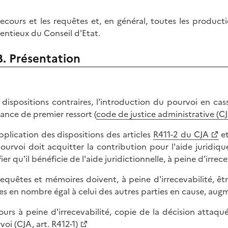
recours et les requêtes et, en général, toutes les produc
entieux du Conseil d'Etat.
B. Présentation
 dispositions contraires, l'introduction du pourvoi en cassa
stance de premier ressort (
code de justice administrative (CJ
pplication des dispositions des articles
R411-2 du CJA
e
ourvoi doit acquitter la contribution pour l'aide juridiqu
fier qu'il bénéficie de l'aide juridictionnelle, à peine d'irre
requêtes et mémoires doivent, à peine d'irrecevabilité,
es en nombre égal à celui des autres parties en cause, aug
ours à peine d'irrecevabilité, copie de la décision attaquée
rvoi
(CJA, art. R412-1)