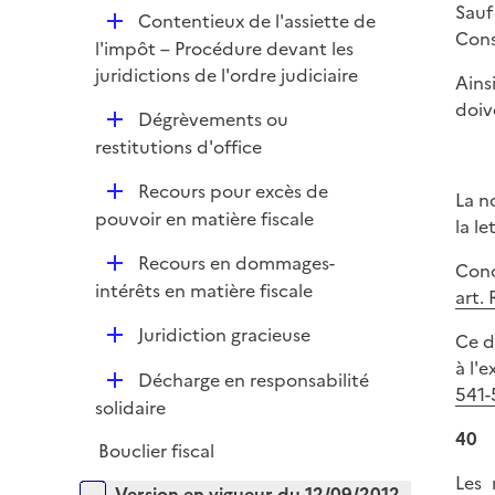
Sauf
D
Contentieux de l'assiette de
Cons
é
l'impôt – Procédure devant les
p
juridictions de l'ordre judiciaire
Ains
l
doiv
D
Dégrèvements ou
i
é
restitutions d'office
e
p
r
D
Recours pour excès de
l
La n
é
pouvoir en matière fiscale
i
la l
p
e
D
Recours en dommages-
l
Conc
r
é
intérêts en matière fiscale
i
art. 
p
e
D
Juridiction gracieuse
Ce d
l
r
é
à l'
i
D
Décharge en responsabilité
p
541-
e
é
solidaire
l
r
p
40
i
Bouclier fiscal
l
e
Les 
i
Versions sur la période
r
Version en vigueur du 12/09/2012