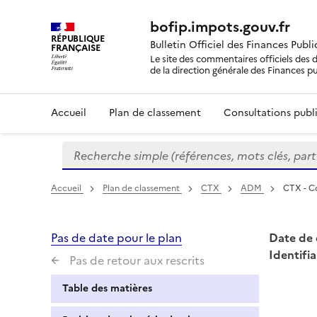
bofip.impots.gouv.fr
RÉPUBLIQUE
Bulletin Officiel des Finances Publ
FRANÇAISE
Le site des commentaires officiels des d
de la direction générale des Finances p
Accueil
Plan de classement
Consultations publi
Recherche simple (références, mots clés, partie 
Formulaire
de
recherche
Accueil
Plan de classement
CTX
ADM
CTX - Co
Pas de date pour le plan
Date de 
Identifia
Pas de retour aux rescrits
Table des matières