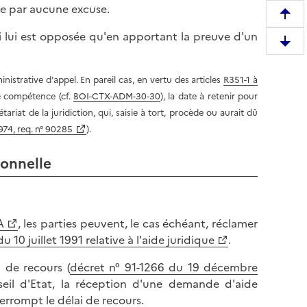
e par aucune excuse.
R
i lui est opposée qu'en apportant la preuve d'un
e
D
m
e
o
s
istrative d'appel. En pareil cas, en vertu des articles
R351-1 à
n
c
e compétence (cf.
BOI-CTX-ADM-30-30
), la date à retenir pour
t
e
ariat de la juridiction, qui, saisie à tort, procède ou aurait dû
e
n
1974, req. n° 90285
).
r
d
e
ionnelle
r
n
e
h
e
a
n
u
A
, les parties peuvent, le cas échéant, réclamer
b
t
du 10 juillet 1991 relative à l'aide juridique
.
a
d
s
 de recours (
décret n° 91-1266 du 19 décembre
e
d
seil d'Etat, la réception d'une demande d'aide
l
e
terrompt le délai de recours.
a