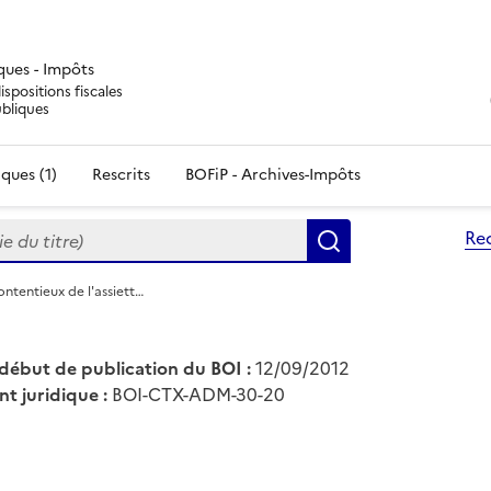
iques - Impôts
ispositions fiscales
ubliques
ques (1)
Rescrits
BOFiP - Archives-Impôts
du titre)
Re
Rechercher
ntentieux de l'assiett…
début de publication du BOI :
12/09/2012
nt juridique :
BOI-CTX-ADM-30-20