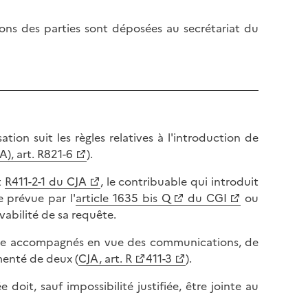
tions des parties sont déposées au secrétariat du
tion suit les règles relatives à l'introduction de
A), art. R821-6
).
t
R411-2-1 du CJA
, le contribuable qui introduit
e prévue par l'
article 1635 bis Q
du CGI
ou
cevabilité de sa requête.
 être accompagnés en vue des communications, de
menté de deux (
CJA, art. R
411-3
).
 doit, sauf impossibilité justifiée, être jointe au