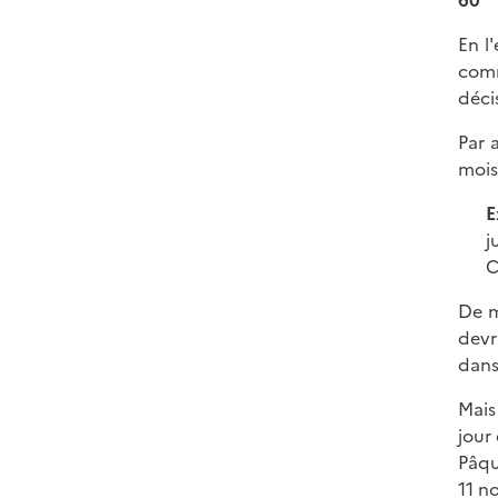
En l
comm
déci
Par 
mois
E
j
C
De m
devr
dans
Mais
jour
Pâqu
11 n