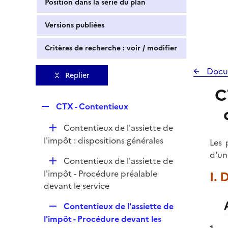
Position dans la série du plan
Versions publiées
Critères de recherche : voir / modifier
Docu
Replier
C
R
CTX - Contentieux
e
D
Contentieux de l'assiette de
p
é
l'impôt : dispositions générales
l
Les 
p
i
d'un
D
Contentieux de l'assiette de
l
e
é
l'impôt - Procédure préalable
I. 
i
r
p
devant le service
e
l
r
R
Contentieux de l'assiette de
i
e
l'impôt - Procédure devant les
e