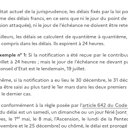
'état actuel de la jurisprudence, les délais fixés par la loi 
e des délais francs, en ce sens que ni le jour du point de 
sion attaquée), ni le jour de l'échéance ne doivent être re
ailleurs, les délais se calculent de quantième à quantièm
 compris dans les délais. Ils expirent à 24 heures.
xemple n° 1:
Si la notification a été reçue par le contribu
uillet à 24 heures ; mais le jour de l'échéance ne devant pa
onseil d'Etat est le lendemain, 19 juillet.
ême, si la notification a eu lieu le 30 décembre, le 31 décem
a être saisi au plus tard le 1er mars dans les deux premiers c
 le dernier cas.
 conformément à la règle posée par l'
article 642 du Code d
 du délai est un samedi, un dimanche ou un jour férié [sont j
er
es, le 1
mai, le 8 mai, l'Ascension, le lundi de la Pentecô
ovembre et le 25 décembre] ou chômé, le délai est prorogé 