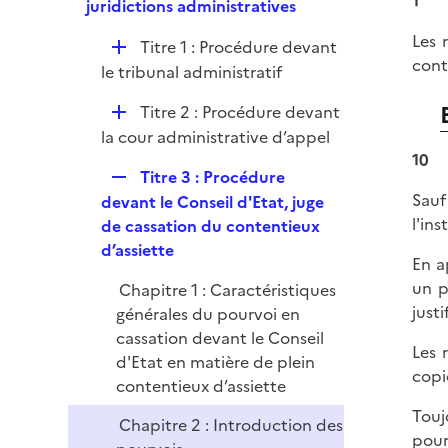
1
p
juridictions administratives
r
l
Les 
D
Titre 1 : Procédure devant
i
cont
é
le tribunal administratif
e
p
r
D
Titre 2 : Procédure devant
l
é
la cour administrative d’appel
i
p
10
e
R
Titre 3 : Procédure
l
r
e
Sauf
devant le Conseil d'Etat, juge
i
p
l'in
de cassation du contentieux
e
l
d’assiette
r
En a
i
un p
Chapitre 1 : Caractéristiques
e
justi
générales du pourvoi en
r
cassation devant le Conseil
Les 
d'Etat en matière de plein
copi
contentieux d’assiette
Touj
Chapitre 2 : Introduction des
pou