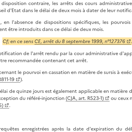
 disposition contraire, les arrêts des cours administrati
eil d'Etat dans le délai de deux mois à dater de leur notific
i, en l'absence de dispositions spécifiques, les pourvois
ent être introduits dans ce délai de deux mois.
Cf; en ce sens
CE, arrêt du 8 septembre 1999, n°127376
otification de l'arrêt rendu par la cour administrative d'ap
ettre recommandée contenant cet arrêt.
ernant le pourvoi en cassation en matière de sursis à exécuti
R811-19
).
élai de quinze jours est également applicable en matière de r
exception du référé-injonction
(CJA, art. R523-1)
ou ceux n
5)
.
requêtes enregistrées après la date d'expiration du dé