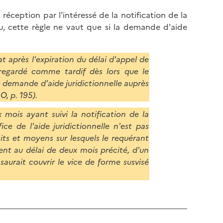
l
p
éception par l'intéressé de la notification de la
a
a
du, cette règle ne vaut que si la demande d'aide
p
g
a
e
g
at après l'expiration du délai d'appel de
e
 regardé comme tardif dès lors que le
 demande d'aide juridictionnelle auprès
O, p. 195).
mois ayant suivi la notification de la
e de l'aide juridictionnelle n'est pas
aits et moyens sur lesquels le requérant
nt au délai de deux mois précité, d'un
aurait couvrir le vice de forme susvisé