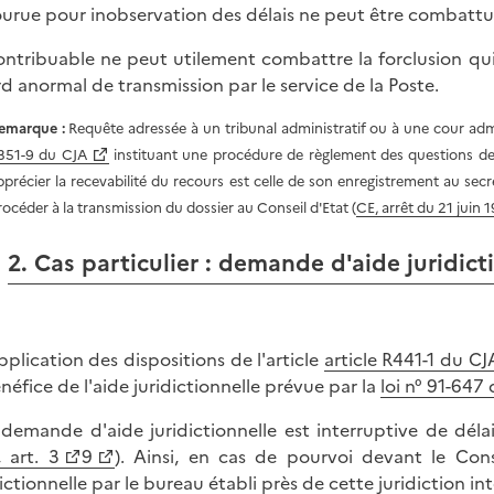
urue pour inobservation des délais ne peut être combattu
ontribuable ne peut utilement combattre la forclusion qu
rd anormal de transmission par le service de la Poste.
emarque :
Requête adressée à un tribunal administratif ou à une cour admin
351-9 du CJA
instituant une procédure de règlement des questions d
pprécier la recevabilité du recours est celle de son enregistrement au secrét
rocéder à la transmission du dossier au Conseil d'Etat (
CE, arrêt du 21 juin 
2. Cas particulier : demande d'aide juridict
pplication des dispositions de l'article
article R441-1 du CJ
énéfice de l'aide juridictionnelle prévue par la
loi n° 91-647 
demande d'aide juridictionnelle est interruptive de délai
, art. 3
9
). Ainsi, en cas de pourvoi devant le Con
dictionnelle par le bureau établi près de cette juridiction in