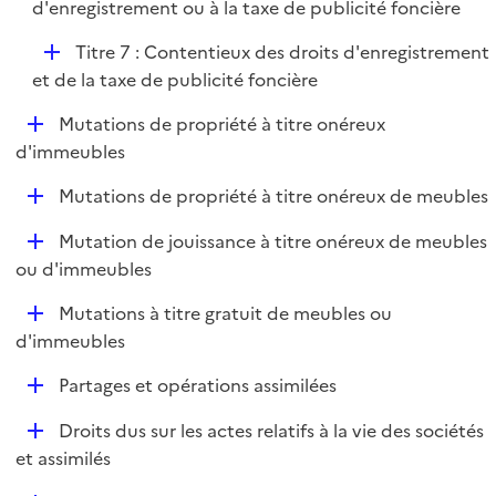
é
d'enregistrement ou à la taxe de publicité foncière
l
e
p
i
r
D
Titre 7 : Contentieux des droits d'enregistrement
l
e
é
et de la taxe de publicité foncière
i
r
p
e
D
Mutations de propriété à titre onéreux
l
r
é
d'immeubles
i
p
e
D
Mutations de propriété à titre onéreux de meubles
l
r
é
i
D
Mutation de jouissance à titre onéreux de meubles
p
e
é
ou d'immeubles
l
r
p
i
D
Mutations à titre gratuit de meubles ou
l
e
é
d'immeubles
i
r
p
e
D
Partages et opérations assimilées
l
r
é
i
D
Droits dus sur les actes relatifs à la vie des sociétés
p
e
é
et assimilés
l
r
p
i