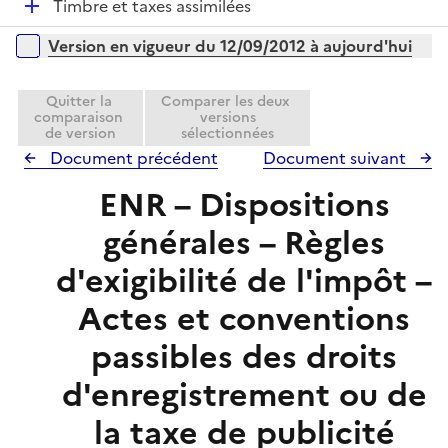
D
Timbre et taxes assimilées
l
e
é
i
r
Versions sur la période
Version en vigueur du 12/09/2012 à aujourd'hui
p
e
l
r
i
Quitter la
Comparer les deux
comparaison
versions
e
de version
sélectionnées
r
Document précédent
Document suivant
ENR – Dispositions
générales – Règles
d'exigibilité de l'impôt –
Actes et conventions
passibles des droits
d'enregistrement ou de
la taxe de publicité