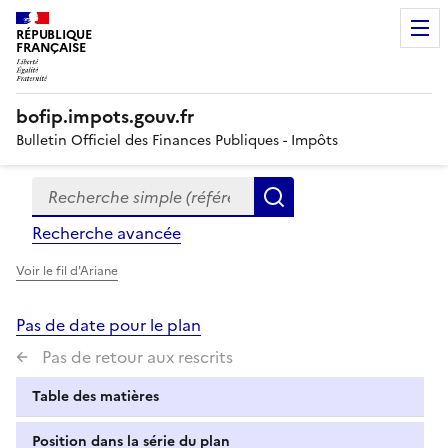
RÉPUBLIQUE
FRANÇAISE
bofip.impots.gouv.fr
Bulletin Officiel des Finances Publiques - Impôts
Recherche simple (références, mots clés, partie du titre
Formulaire
Rechercher
de
Recherche avancée
recherche
Voir le fil d'Ariane
Pas de date pour le plan
Pas de retour aux rescrits
Table des matières
Position dans la série du plan