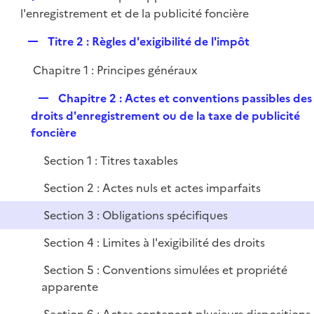
i
é
l'enregistrement et de la publicité foncière
l
e
p
i
r
R
Titre 2 : Règles d'exigibilité de l'impôt
l
e
e
i
r
Chapitre 1 : Principes généraux
p
e
l
r
R
Chapitre 2 : Actes et conventions passibles des
i
e
droits d'enregistrement ou de la taxe de publicité
e
p
foncière
r
l
Section 1 : Titres taxables
i
e
Section 2 : Actes nuls et actes imparfaits
r
Section 3 : Obligations spécifiques
Section 4 : Limites à l'exigibilité des droits
Section 5 : Conventions simulées et propriété
apparente