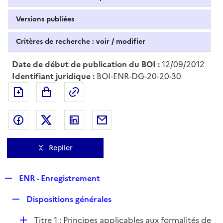
Versions publiées
Critères de recherche : voir / modifier
Date de début de publication du BOI :
12/09/2012
Identifiant juridique :
BOI-ENR-DG-20-20-30
Exporter le document au format pdf
Permalien : adresse web de ce doc
Partager sur Facebook
Partager sur Twitter
Partager sur LinkedIn
Partager par messagerie
Replier
R
ENR - Enregistrement
e
R
Dispositions générales
p
e
l
D
Titre 1 : Principes applicables aux formalités de
p