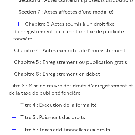
Section 6 : Actes contenant plusieurs dispositions
Section 7 : Actes affectés d'une modalité
D
Chapitre 3 Actes soumis à un droit fixe
é
d'enregistrement ou à une taxe fixe de publicité
p
foncière
l
Chapitre 4 : Actes exemptés de l'enregistrement
i
e
Chapitre 5 : Enregistrement ou publication gratis
r
Chapitre 6 : Enregistrement en débet
Titre 3 : Mise en œuvre des droits d'enregistrement et
de la taxe de publicité foncière
D
Titre 4 : Exécution de la formalité
é
D
Titre 5 : Paiement des droits
p
é
l
D
Titre 6 : Taxes additionnelles aux droits
p
i