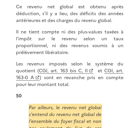
Ce revenu net global est obtenu après
déduction, s'il y a lieu, des déficits des années
antérieures et des charges du revenu global.
Il ne tient compte ni des plus-values taxées à
l'impôt sur le revenu selon un taux
proportionnel, ni des revenus soumis à un
prélèvement libératoire.
Les revenus imposés selon le système du
quotient (
CGI, art. 163 bis C, II
et
CGI, art.
163-0 A
) sont en revanche pris en compte
pour leur montant total.
50
Par ailleurs, le revenu net global
s'entend du revenu net global de
l'ensemble du foyer fiscal et non
pas seulement de l'un de ses