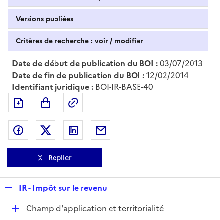
Versions publiées
Critères de recherche : voir / modifier
Date de début de publication du BOI :
03/07/2013
Date de fin de publication du BOI :
12/02/2014
Identifiant juridique :
BOI-IR-BASE-40
Exporter le document au format pdf
Permalien : adresse web de ce doc
Partager sur Facebook
Partager sur Twitter
Partager sur LinkedIn
Partager par messagerie
Replier
R
IR - Impôt sur le revenu
e
D
Champ d'application et territorialité
p
é