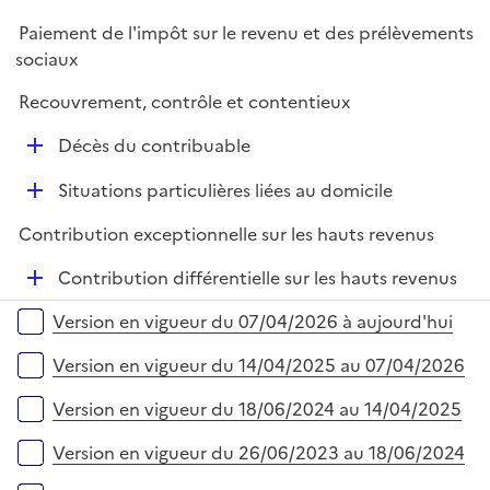
i
r
é
l
e
Paiement de l'impôt sur le revenu et des prélèvements
p
i
r
sociaux
l
e
i
r
Recouvrement, contrôle et contentieux
e
D
r
Décès du contribuable
é
D
Situations particulières liées au domicile
p
é
l
Contribution exceptionnelle sur les hauts revenus
p
i
l
e
D
Contribution différentielle sur les hauts revenus
i
r
é
Versions sur la période
e
Version en vigueur du 07/04/2026 à aujourd'hui
p
r
l
Version en vigueur du 14/04/2025 au 07/04/2026
i
e
Version en vigueur du 18/06/2024 au 14/04/2025
r
Version en vigueur du 26/06/2023 au 18/06/2024