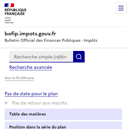
RÉPUBLIQUE
FRANÇAISE
bofip.impots.gouv.fr
Bulletin Officiel des Finances Publiques - Impôts
Recherche simple (références, mots clés, partie du titre
Formulaire
Rechercher
de
Recherche avancée
recherche
Voir le fil d'Ariane
Pas de date pour le plan
Pas de retour aux rescrits
Table des matières
Position dans la série du plan