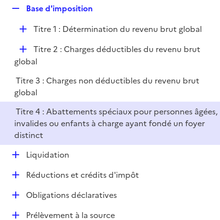
l
R
Base d'imposition
p
i
e
l
e
D
Titre 1 : Détermination du revenu brut global
p
i
r
é
l
e
D
Titre 2 : Charges déductibles du revenu brut
p
i
r
é
global
l
e
p
i
r
Titre 3 : Charges non déductibles du revenu brut
l
e
global
i
r
e
Titre 4 : Abattements spéciaux pour personnes âgées,
r
invalides ou enfants à charge ayant fondé un foyer
distinct
D
Liquidation
é
D
Réductions et crédits d'impôt
p
é
l
D
Obligations déclaratives
p
i
é
l
e
D
Prélèvement à la source
p