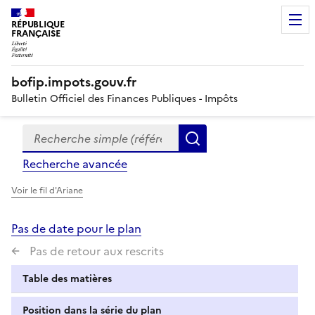
RÉPUBLIQUE
FRANÇAISE
bofip.impots.gouv.fr
Bulletin Officiel des Finances Publiques - Impôts
Recherche simple (références, mots clés, partie du titre
Formulaire
Rechercher
de
Recherche avancée
recherche
Voir le fil d'Ariane
Pas de date pour le plan
Pas de retour aux rescrits
Table des matières
Position dans la série du plan