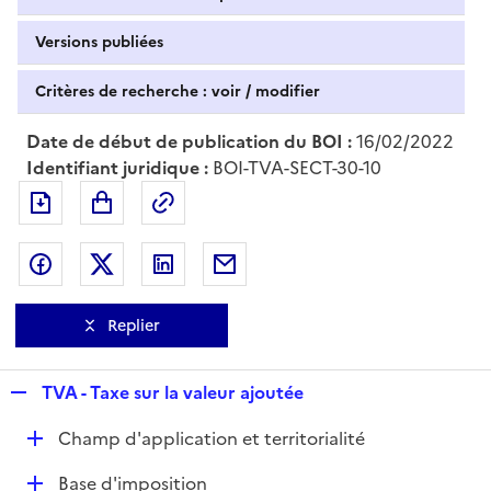
Versions publiées
Critères de recherche : voir / modifier
Date de début de publication du BOI :
16/02/2022
Identifiant juridique :
BOI-TVA-SECT-30-10
Exporter le document au format pdf
Permalien : adresse web de ce doc
Partager sur Facebook
Partager sur Twitter
Partager sur LinkedIn
Partager par messagerie
Replier
R
TVA - Taxe sur la valeur ajoutée
e
D
Champ d'application et territorialité
p
é
l
D
Base d'imposition
p