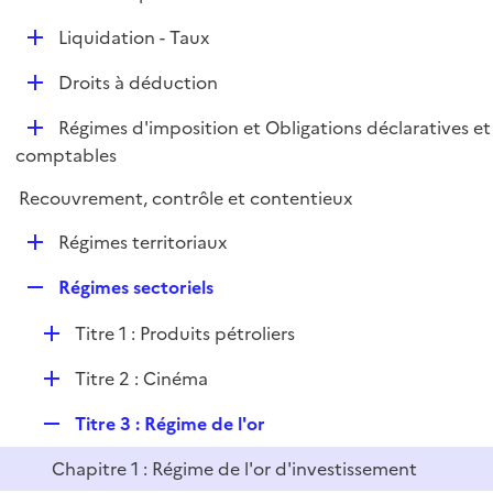
i
é
l
e
D
Liquidation - Taux
p
i
r
é
l
e
D
Droits à déduction
p
i
r
é
l
e
D
Régimes d'imposition et Obligations déclaratives et
p
i
r
é
comptables
l
e
p
i
r
Recouvrement, contrôle et contentieux
l
e
i
r
D
Régimes territoriaux
e
é
r
R
Régimes sectoriels
p
e
l
D
Titre 1 : Produits pétroliers
p
i
é
l
e
D
Titre 2 : Cinéma
p
i
r
é
l
e
R
Titre 3 : Régime de l'or
p
i
r
e
l
e
Chapitre 1 : Régime de l'or d'investissement
p
i
r