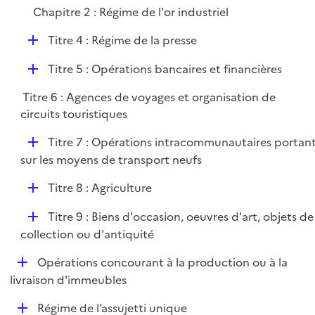
l
e
Chapitre 2 : Régime de l'or industriel
i
r
e
D
Titre 4 : Régime de la presse
r
é
D
Titre 5 : Opérations bancaires et financières
p
é
l
Titre 6 : Agences de voyages et organisation de
p
i
circuits touristiques
l
e
i
r
D
Titre 7 : Opérations intracommunautaires portan
e
é
sur les moyens de transport neufs
r
p
D
Titre 8 : Agriculture
l
é
i
D
Titre 9 : Biens d'occasion, oeuvres d'art, objets de
p
e
é
collection ou d'antiquité
l
r
p
i
D
Opérations concourant à la production ou à la
l
e
é
livraison d'immeubles
i
r
p
e
D
Régime de l’assujetti unique
l