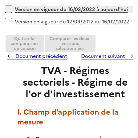
r
é
i
Versions sur la période
Version en vigueur du 16/02/2022 à aujourd'hui
p
e
l
r
Version en vigueur du 12/09/2012 au 16/02/2022
i
e
Quitter la
Comparer les deux
r
comparaison
versions
de version
sélectionnées
Document précédent
Document suivant
TVA - Régimes
sectoriels - Régime de
l'or d'investissement
I. Champ d'application de la
mesure