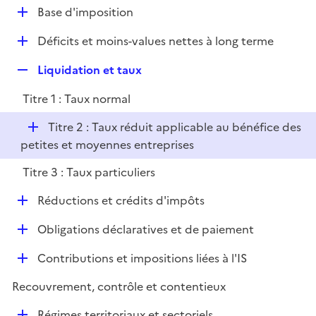
l
D
Base d'imposition
p
i
é
l
e
D
Déficits et moins-values nettes à long terme
p
i
r
é
l
e
R
Liquidation et taux
p
i
r
e
l
e
Titre 1 : Taux normal
p
i
r
l
e
D
Titre 2 : Taux réduit applicable au bénéfice des
i
r
é
petites et moyennes entreprises
e
p
r
Titre 3 : Taux particuliers
l
i
D
Réductions et crédits d'impôts
e
é
r
D
Obligations déclaratives et de paiement
p
é
l
D
Contributions et impositions liées à l'IS
p
i
é
l
e
Recouvrement, contrôle et contentieux
p
i
r
l
e
D
Régimes territoriaux et sectoriels