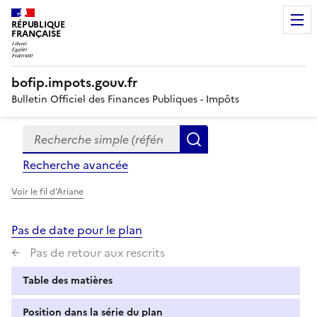
RÉPUBLIQUE
FRANÇAISE
bofip.impots.gouv.fr
Bulletin Officiel des Finances Publiques - Impôts
Recherche simple (références, mots clés, partie du titre
Formulaire
Rechercher
de
Recherche avancée
recherche
Voir le fil d'Ariane
Pas de date pour le plan
Pas de retour aux rescrits
Table des matières
Position dans la série du plan