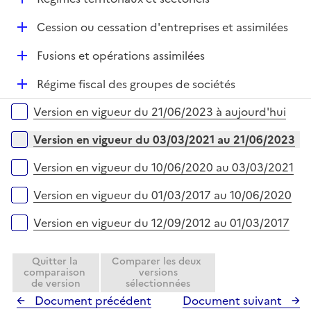
i
r
é
e
D
Cession ou cessation d'entreprises et assimilées
p
r
é
l
D
Fusions et opérations assimilées
p
i
é
l
e
D
Régime fiscal des groupes de sociétés
p
i
r
é
l
e
Versions sur la période
Version en vigueur du 21/06/2023 à aujourd'hui
p
i
r
l
e
Version en vigueur du 03/03/2021 au 21/06/2023
i
r
e
Version en vigueur du 10/06/2020 au 03/03/2021
r
Version en vigueur du 01/03/2017 au 10/06/2020
Version en vigueur du 12/09/2012 au 01/03/2017
Quitter la
Comparer les deux
comparaison
versions
de version
sélectionnées
Document précédent
Document suivant