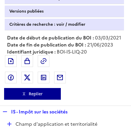
Versions publiées
Critères de recherche : voir / modifier
Date de début de publication du BOI :
03/03/2021
Date de fin de publication du BOI :
21/06/2023
Identifiant juridique :
BOI-IS-LIQ-20
Exporter le document au format pdf
Permalien : adresse web de ce doc
Partager sur Facebook
Partager sur Twitter
Partager sur LinkedIn
Partager par messagerie
Replier
R
IS - Impôt sur les sociétés
e
D
Champ d'application et territorialité
p
é