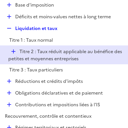
l
D
Base d'imposition
p
i
é
l
e
D
Déficits et moins-values nettes à long terme
p
i
r
é
l
e
R
Liquidation et taux
p
i
r
e
l
e
Titre 1 : Taux normal
p
i
r
l
e
D
Titre 2 : Taux réduit applicable au bénéfice des
i
r
é
petites et moyennes entreprises
e
p
r
Titre 3 : Taux particuliers
l
i
D
Réductions et crédits d'impôts
e
é
r
D
Obligations déclaratives et de paiement
p
é
l
D
Contributions et impositions liées à l'IS
p
i
é
l
e
Recouvrement, contrôle et contentieux
p
i
r
l
e
D
Régimes territoriaux et sectoriels