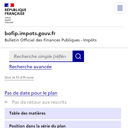
RÉPUBLIQUE
FRANÇAISE
bofip.impots.gouv.fr
Bulletin Officiel des Finances Publiques - Impôts
Recherche simple (références, mots clés, partie du titre
Formulaire
Rechercher
de
Recherche avancée
recherche
Voir le fil d'Ariane
Pas de date pour le plan
Pas de retour aux rescrits
Table des matières
Position dans la série du plan