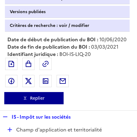
Versions publiées
Critères de recherche : voir / modifier
Date de début de publication du BOI :
10/06/2020
Date de fin de publication du BOI :
03/03/2021
Identifiant juridique :
BOI-IS-LIQ-20
Exporter le document au format pdf
Permalien : adresse web de ce doc
Partager sur Facebook
Partager sur Twitter
Partager sur LinkedIn
Partager par messagerie
Replier
R
IS - Impôt sur les sociétés
e
D
Champ d'application et territorialité
p
é