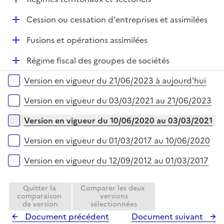
i
r
é
e
D
Cession ou cessation d'entreprises et assimilées
p
r
é
l
D
Fusions et opérations assimilées
p
i
é
l
e
D
Régime fiscal des groupes de sociétés
p
i
r
é
l
e
Versions sur la période
Version en vigueur du 21/06/2023 à aujourd'hui
p
i
r
l
e
Version en vigueur du 03/03/2021 au 21/06/2023
i
r
e
Version en vigueur du 10/06/2020 au 03/03/2021
r
Version en vigueur du 01/03/2017 au 10/06/2020
Version en vigueur du 12/09/2012 au 01/03/2017
Quitter la
Comparer les deux
comparaison
versions
de version
sélectionnées
Document précédent
Document suivant