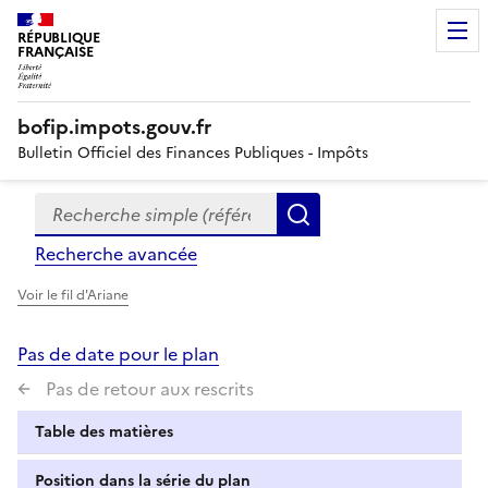
RÉPUBLIQUE
FRANÇAISE
bofip.impots.gouv.fr
Bulletin Officiel des Finances Publiques - Impôts
Recherche simple (références, mots clés, partie du titre
Formulaire
Rechercher
de
Recherche avancée
recherche
Voir le fil d'Ariane
Pas de date pour le plan
Pas de retour aux rescrits
Table des matières
Position dans la série du plan