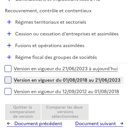
p
i
é
l
e
Recouvrement, contrôle et contentieux
p
i
r
l
e
D
Régimes territoriaux et sectoriels
i
r
é
e
D
Cession ou cessation d'entreprises et assimilées
p
r
é
l
D
Fusions et opérations assimilées
p
i
é
l
e
D
Régime fiscal des groupes de sociétés
p
i
r
é
l
e
Versions sur la période
Version en vigueur du 21/06/2023 à aujourd'hui
p
i
r
l
e
Version en vigueur du 01/08/2018 au 21/06/2023
i
r
e
Version en vigueur du 12/09/2012 au 01/08/2018
r
Quitter la
Comparer les deux
comparaison
versions
de version
sélectionnées
Document précédent
Document suivant