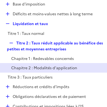
l
D
Base d'imposition
p
i
é
l
e
D
Déficits et moins-values nettes à long terme
p
i
r
é
l
e
R
Liquidation et taux
p
i
r
e
l
e
Titre 1 : Taux normal
p
i
r
l
e
R
Titre 2 : Taux réduit applicable au bénéfice des
i
r
e
petites et moyennes entreprises
e
p
r
Chapitre 1 : Redevables concernés
l
i
Chapitre 2 : Modalités d'application
e
Titre 3 : Taux particuliers
r
D
Réductions et crédits d'impôts
é
D
Obligations déclaratives et de paiement
p
é
l
D
Contributions et impositions liées à l'IS