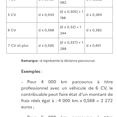
082
(d x 0,305) + 1
5 CV
d x 0,543
d x 0,364
188
(d x 0,32) + 1
6 CV
d x 0,568
d x 0,382
244
(d x 0,337) + 1
7 CV et plus
d x 0,595
d x 0,401
288
Remarque :
d représente la distance parcourue.
Exemples
:
- Pour 4 000 km parcourus à titre
professionnel avec un véhicule de 6 CV, le
contribuable peut faire état d’un montant de
frais réels égal à : 4 000 km x 0,568 = 2 272
euros ;