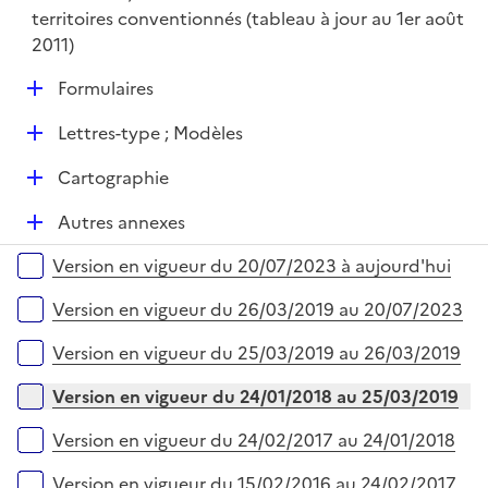
territoires conventionnés (tableau à jour au 1er août
2011)
D
Formulaires
é
D
Lettres-type ; Modèles
p
é
l
D
Cartographie
p
i
é
l
e
D
Autres annexes
p
i
r
é
l
e
Versions sur la période
Version en vigueur du 20/07/2023 à aujourd'hui
p
i
r
l
e
Version en vigueur du 26/03/2019 au 20/07/2023
i
r
e
Version en vigueur du 25/03/2019 au 26/03/2019
r
Version en vigueur du 24/01/2018 au 25/03/2019
Version en vigueur du 24/02/2017 au 24/01/2018
Version en vigueur du 15/02/2016 au 24/02/2017