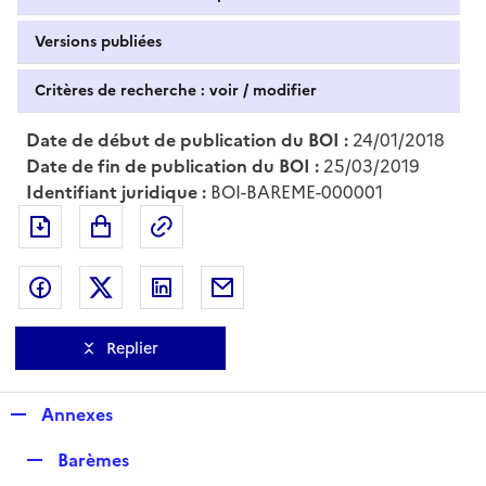
Versions publiées
Critères de recherche : voir / modifier
Date de début de publication du BOI :
24/01/2018
Date de fin de publication du BOI :
25/03/2019
Identifiant juridique :
BOI-BAREME-000001
Exporter le document au format pdf
Permalien : adresse web de ce doc
Partager sur Facebook
Partager sur Twitter
Partager sur LinkedIn
Partager par messagerie
Replier
R
Annexes
e
R
Barèmes
p
e