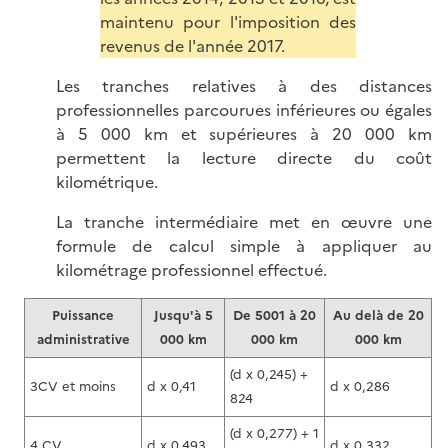
maintenu pour l'imposition des
revenus de l'année 2017.
Les tranches relatives à des distances
professionnelles parcourues inférieures ou égales
à 5 000 km et supérieures à 20 000 km
permettent la lecture directe du coût
kilométrique.
La tranche intermédiaire met en œuvre une
formule de calcul simple à appliquer au
kilométrage professionnel effectué.
Puissance
Jusqu'à 5
De 5001 à 20
Au delà de 20
administrative
000 km
000 km
000 km
(d x 0,245) +
3CV et moins
d x 0,41
d x 0,286
824
(d x 0,277) + 1
4 CV
d x 0,493
d x 0,332