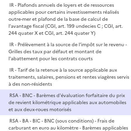
l
IR - Plafonds annuels de loyers et de ressources
p
i
applicables pour certains investissements réalisés
l
e
outre-mer et plafond de la base de calcul de
i
r
l'avantage fiscal (CGI, art. 199 undecies C ; CGI, art.
e
244 quater X et CGI, art. 244 quater Y)
r
IR - Prélèvement à la source de l'impôt sur le revenu -
Grilles des taux par défaut et montant de
l'abattement pour les contrats courts
IR - Tarif de la retenue à la source applicable aux
traitements, salaires, pensions et rentes viagères servis
à des non-résidents
RSA - BNC - Barèmes d'évaluation forfaitaire du prix
de revient kilométrique applicables aux automobiles
et aux deux-roues motorisés
RSA - BA - BIC - BNC (sous conditions) - Frais de
carburant en euro au kilomètre - Barèmes applicables