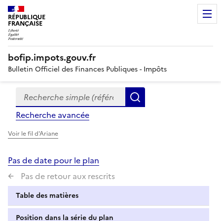
RÉPUBLIQUE
FRANÇAISE
bofip.impots.gouv.fr
Bulletin Officiel des Finances Publiques - Impôts
Recherche simple (références, mots clés, partie du titre
Formulaire
Rechercher
de
Recherche avancée
recherche
Voir le fil d'Ariane
Pas de date pour le plan
Pas de retour aux rescrits
Table des matières
Position dans la série du plan