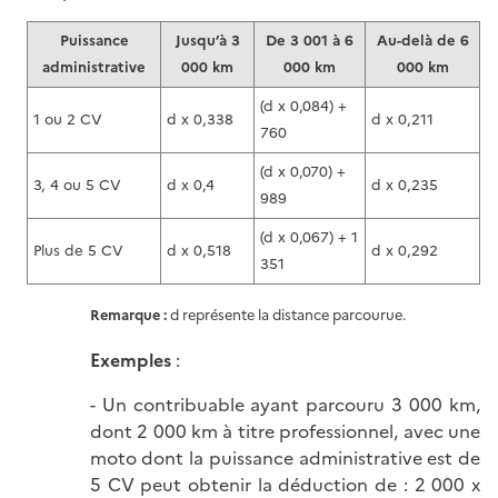
Puissance
Jusqu’à 3
De 3 001 à 6
Au-delà de 6
administrative
000 km
000 km
000 km
(d x 0,084) +
1 ou 2 CV
d x 0,338
d x 0,211
760
(d x 0,070) +
3, 4 ou 5 CV
d x 0,4
d x 0,235
989
(d x 0,067) + 1
Plus de 5 CV
d x 0,518
d x 0,292
351
Remarque :
d représente la distance parcourue.
Exemples
:
- Un contribuable ayant parcouru 3 000 km,
dont 2 000 km à titre professionnel, avec une
moto dont la puissance administrative est de
5 CV peut obtenir la déduction de : 2 000 x