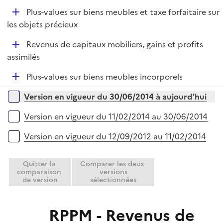
e
D
Plus-values sur biens meubles et taxe forfaitaire sur
p
é
les objets précieux
l
p
i
D
Revenus de capitaux mobiliers, gains et profits
l
e
é
assimilés
i
r
p
e
D
Plus-values sur biens meubles incorporels
l
r
é
i
Versions sur la période
Version en vigueur du 30/06/2014 à aujourd'hui
p
e
l
r
Version en vigueur du 11/02/2014 au 30/06/2014
i
e
Version en vigueur du 12/09/2012 au 11/02/2014
r
Quitter la
Comparer les deux
comparaison
versions
de version
sélectionnées
RPPM - Revenus de