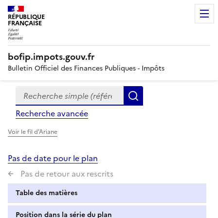
RÉPUBLIQUE
FRANÇAISE
bofip.impots.gouv.fr
Bulletin Officiel des Finances Publiques - Impôts
Recherche simple (références, mots clés, partie du titre
Formulaire
Rechercher
de
Recherche avancée
recherche
Voir le fil d'Ariane
Pas de date pour le plan
Pas de retour aux rescrits
Table des matières
Position dans la série du plan