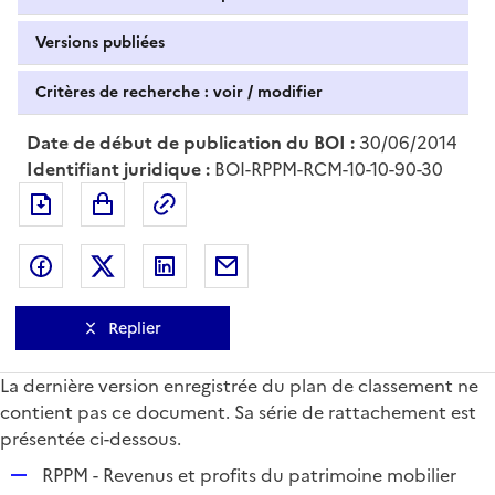
Versions publiées
Critères de recherche : voir / modifier
Date de début de publication du BOI :
30/06/2014
Identifiant juridique :
BOI-RPPM-RCM-10-10-90-30
Exporter le document au format pdf
Permalien : adresse web de ce doc
Partager sur Facebook
Partager sur Twitter
Partager sur LinkedIn
Partager par messagerie
Replier
La dernière version enregistrée du plan de classement ne
contient pas ce document. Sa série de rattachement est
présentée ci-dessous.
R
RPPM - Revenus et profits du patrimoine mobilier