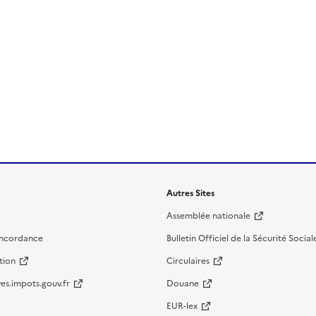
Autres Sites
Assemblée nationale
oncordance
Bulletin Officiel de la Sécurité Social
tion
Circulaires
es.impots.gouv.fr
Douane
EUR-lex