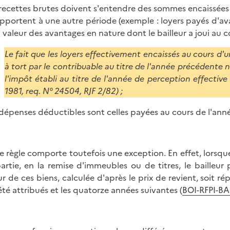
s recettes brutes doivent s'entendre des sommes encaissées 
apportent à une autre période (exemple : loyers payés d'ava
a valeur des avantages en nature dont le bailleur a joui au
Le fait que les loyers effectivement encaissés au cours d
à tort par le contribuable au titre de l'année précédente n
l'impôt établi au titre de l'année de perception effectiv
1981, req. N° 24504, RJF 2/82) ;
s dépenses déductibles sont celles payées au cours de l'ann
e règle comporte toutefois une exception. En effet, lorsque 
artie, en la remise d'immeubles ou de titres, le bailleu
ur de ces biens, calculée d'après le prix de revient, soit ré
été attribués et les quatorze années suivantes (
BOI-RFPI-BA