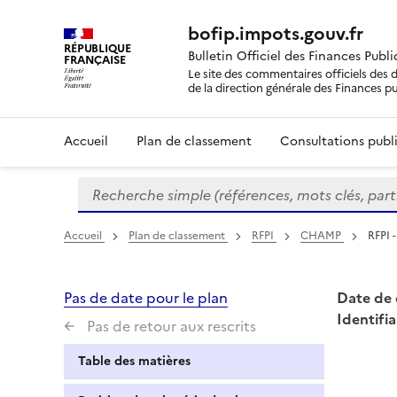
bofip.impots.gouv.fr
RÉPUBLIQUE
Bulletin Officiel des Finances Publ
FRANÇAISE
Le site des commentaires officiels des d
de la direction générale des Finances p
Accueil
Plan de classement
Consultations publi
Recherche simple (références, mots clés, partie 
Formulaire
de
recherche
Accueil
Plan de classement
RFPI
CHAMP
RFPI 
Pas de date pour le plan
Date de 
Identifia
Pas de retour aux rescrits
Table des matières