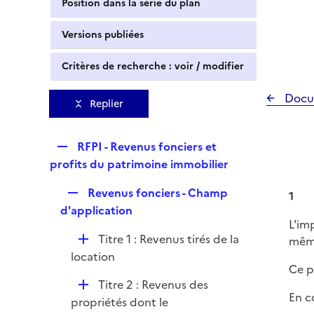
Position dans la série du plan
Versions publiées
Critères de recherche : voir / modifier
Docu
Replier
R
RFPI - Revenus fonciers et
e
profits du patrimoine immobilier
p
R
Revenus fonciers - Champ
l
1
e
d'application
i
L'im
p
e
D
Titre 1 : Revenus tirés de la
même
l
r
é
location
i
Ce p
p
e
D
Titre 2 : Revenus des
l
r
En c
é
propriétés dont le
i