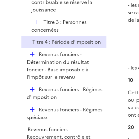
p
contribuable se réserve la
e
- le
l
jouissance
r
se r
i
de l
D
Titre 3 : Personnes
e
é
concernées
r
p
Titre 4 : Période d’imposition
l
i
D
Revenus fonciers -
e
é
Détermination du résultat
r
- le
p
foncier - Base imposable à
l
l'impôt sur le revenu
10
i
D
Revenus fonciers - Régimes
e
Cett
é
d'imposition
r
ou p
p
vale
D
Revenus fonciers - Régimes
l
ont 
é
spéciaux
i
p
e
20
Revenus fonciers -
l
r
Recouvrement, contrôle et