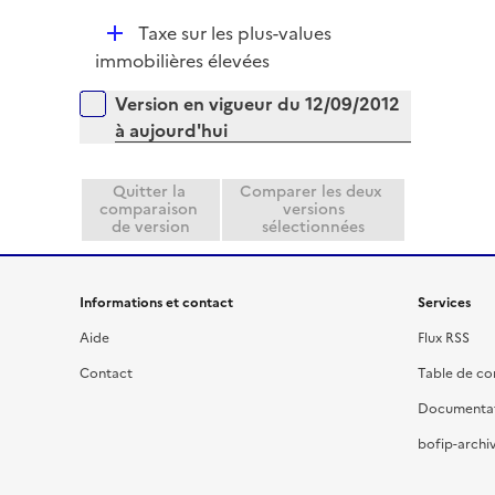
l
D
Taxe sur les plus-values
i
é
immobilières élevées
e
p
r
Versions sur la période
Version en vigueur du 12/09/2012
l
à aujourd'hui
i
e
r
Quitter la
Comparer les deux
comparaison
versions
de version
sélectionnées
Informations et contact
Services
Aide
Flux RSS
Contact
Table de c
Documenta
bofip-archiv