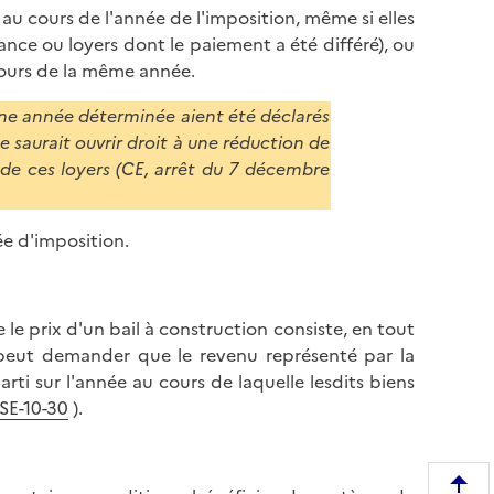
au cours de l'année de l'imposition, même si elles
nce ou loyers dont le paiement a été différé), ou
 cours de la même année.
'une année déterminée aient été déclarés
e saurait ouvrir droit à une réduction de
e de ces loyers (CE, arrêt du 7 décembre
ée d'imposition.
le prix d'un bail à construction consiste, en tout
r peut demander que le revenu représenté par la
parti sur l'année au cours de laquelle lesdits biens
SE-10-30
).