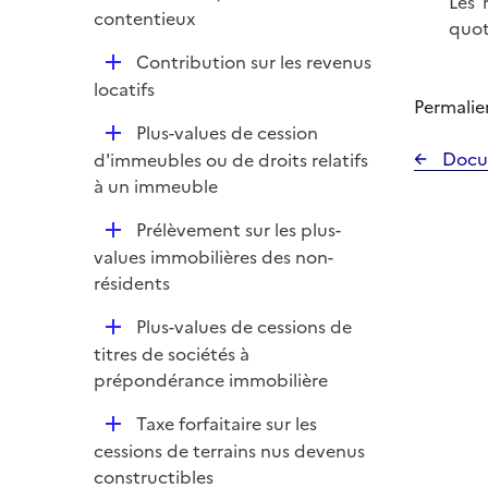
i
Les 
contentieux
e
quoti
r
D
Contribution sur les revenus
é
locatifs
Permalie
p
D
Plus-values de cession
l
é
Docu
d'immeubles ou de droits relatifs
i
p
à un immeuble
e
l
r
D
Prélèvement sur les plus-
i
é
values immobilières des non-
e
p
résidents
r
l
D
Plus-values de cessions de
i
é
titres de sociétés à
e
p
prépondérance immobilière
r
l
D
Taxe forfaitaire sur les
i
é
cessions de terrains nus devenus
e
p
constructibles
r