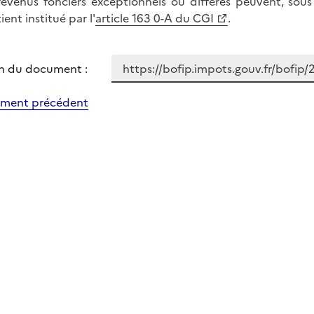
revenus fonciers exceptionnels ou différés peuvent, sous
ent institué par l'
article 163 0-A du CGI
.
n du document :
ment précédent