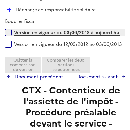
i
r
é
l
e
D
Décharge en responsabilité solidaire
p
i
r
é
l
e
Bouclier fiscal
p
i
r
l
Versions sur la période
e
Version en vigueur du 03/06/2013 à aujourd'hui
i
r
e
Version en vigueur du 12/09/2012 au 03/06/2013
r
Quitter la
Comparer les deux
comparaison
versions
de version
sélectionnées
Document précédent
Document suivant
CTX - Contentieux de
l'assiette de l'impôt -
Procédure préalable
devant le service -