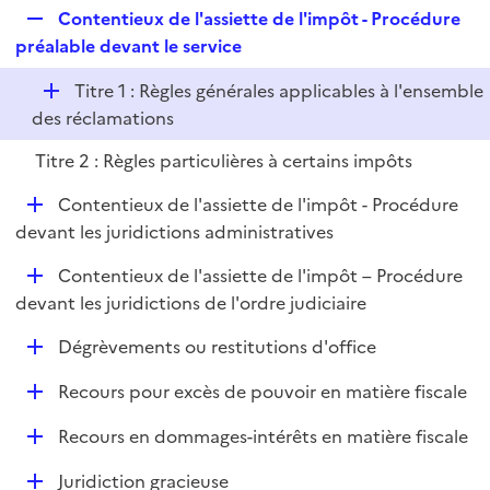
i
R
Contentieux de l'assiette de l'impôt - Procédure
l
e
e
préalable devant le service
i
r
p
e
D
Titre 1 : Règles générales applicables à l'ensemble
l
r
é
des réclamations
i
p
e
Titre 2 : Règles particulières à certains impôts
l
r
i
D
Contentieux de l'assiette de l'impôt - Procédure
e
é
devant les juridictions administratives
r
p
D
Contentieux de l'assiette de l'impôt – Procédure
l
é
devant les juridictions de l'ordre judiciaire
i
p
e
D
Dégrèvements ou restitutions d'office
l
r
é
i
D
Recours pour excès de pouvoir en matière fiscale
p
e
é
l
r
D
Recours en dommages-intérêts en matière fiscale
p
i
é
l
e
D
Juridiction gracieuse
p