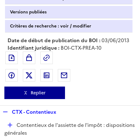
Versions publiées
Critères de recherche : voir / modifier
Date de début de publication du BOI :
03/06/2013
Identifiant juridique :
BOI-CTX-PREA-10
Exporter le document au format pdf
Permalien : adresse web de ce doc
Partager sur Facebook
Partager sur Twitter
Partager sur LinkedIn
Partager par messagerie
Replier
R
CTX - Contentieux
e
D
Contentieux de l'assiette de l'impôt : dispositions
p
é
générales
l
p