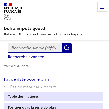
RÉPUBLIQUE
FRANÇAISE
bofip.impots.gouv.fr
Bulletin Officiel des Finances Publiques - Impôts
Recherche simple (références, mots clés, partie du titre
Formulaire
Rechercher
de
Recherche avancée
recherche
Voir le fil d'Ariane
Pas de date pour le plan
Pas de retour aux rescrits
Table des matières
Position dans la série du plan