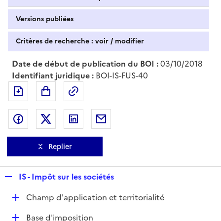
Versions publiées
Critères de recherche : voir / modifier
Date de début de publication du BOI :
03/10/2018
Identifiant juridique :
BOI-IS-FUS-40
Exporter le document au format pdf
Permalien : adresse web de ce doc
Partager sur Facebook
Partager sur Twitter
Partager sur LinkedIn
Partager par messagerie
Replier
R
IS - Impôt sur les sociétés
e
D
Champ d'application et territorialité
p
é
l
D
Base d'imposition
p