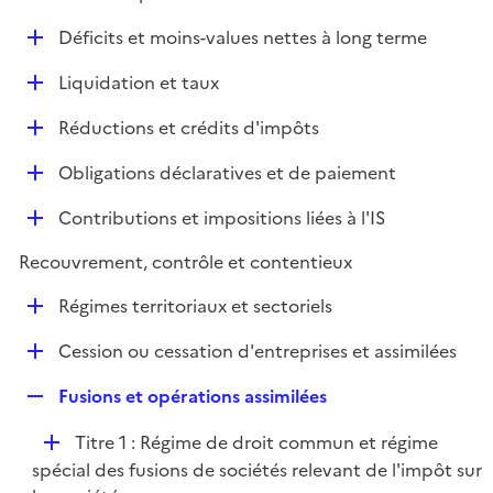
i
é
l
e
D
Déficits et moins-values nettes à long terme
p
i
r
é
l
e
D
Liquidation et taux
p
i
r
é
l
e
D
Réductions et crédits d'impôts
p
i
r
é
l
e
D
Obligations déclaratives et de paiement
p
i
r
é
l
e
D
Contributions et impositions liées à l'IS
p
i
r
é
l
e
Recouvrement, contrôle et contentieux
p
i
r
l
e
D
Régimes territoriaux et sectoriels
i
r
é
e
D
Cession ou cessation d'entreprises et assimilées
p
r
é
l
R
Fusions et opérations assimilées
p
i
e
l
e
D
Titre 1 : Régime de droit commun et régime
p
i
r
é
spécial des fusions de sociétés relevant de l'impôt sur
l
e