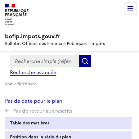
RÉPUBLIQUE
FRANÇAISE
bofip.impots.gouv.fr
Bulletin Officiel des Finances Publiques - Impôts
Recherche simple (références, mots clés, partie du titre
Formulaire
Rechercher
de
Recherche avancée
recherche
Voir le fil d'Ariane
Pas de date pour le plan
Pas de retour aux rescrits
Table des matières
Position dans la série du plan