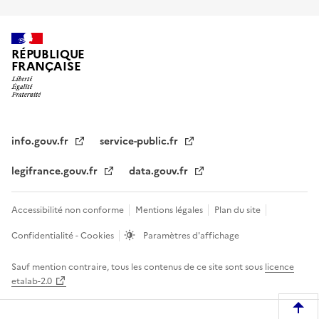
RÉPUBLIQUE
FRANÇAISE
info.gouv.fr
service-public.fr
legifrance.gouv.fr
data.gouv.fr
Accessibilité non conforme
Mentions légales
Plan du site
Confidentialité - Cookies
Paramètres d'affichage
Sauf mention contraire, tous les contenus de ce site sont sous
licence
etalab-2.0
R