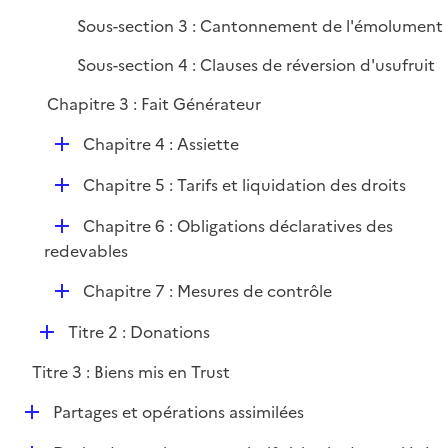
Sous-section 3 : Cantonnement de l'émolument
Sous-section 4 : Clauses de réversion d'usufruit
Chapitre 3 : Fait Générateur
D
Chapitre 4 : Assiette
é
D
Chapitre 5 : Tarifs et liquidation des droits
p
é
l
D
Chapitre 6 : Obligations déclaratives des
p
i
é
redevables
l
e
p
i
r
D
Chapitre 7 : Mesures de contrôle
l
e
é
i
r
D
Titre 2 : Donations
p
e
é
l
r
Titre 3 : Biens mis en Trust
p
i
l
e
D
Partages et opérations assimilées
i
r
é