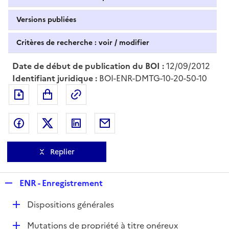
Versions publiées
Critères de recherche : voir / modifier
Date de début de publication du BOI :
12/09/2012
Identifiant juridique :
BOI-ENR-DMTG-10-20-50-10
Exporter le document au format pdf
Permalien : adresse web de ce doc
Partager sur Facebook
Partager sur Twitter
Partager sur LinkedIn
Partager par messagerie
Replier
R
ENR - Enregistrement
e
D
Dispositions générales
p
é
l
D
Mutations de propriété à titre onéreux
p