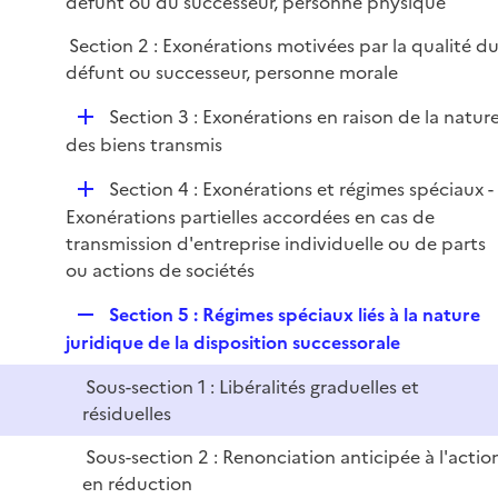
défunt ou du successeur, personne physique
e
r
Section 2 : Exonérations motivées par la qualité d
défunt ou successeur, personne morale
D
Section 3 : Exonérations en raison de la natur
é
des biens transmis
p
D
Section 4 : Exonérations et régimes spéciaux -
l
é
Exonérations partielles accordées en cas de
i
p
transmission d'entreprise individuelle ou de parts
e
l
ou actions de sociétés
r
i
R
Section 5 : Régimes spéciaux liés à la nature
e
e
juridique de la disposition successorale
r
p
Sous-section 1 : Libéralités graduelles et
l
résiduelles
i
e
Sous-section 2 : Renonciation anticipée à l'actio
r
en réduction