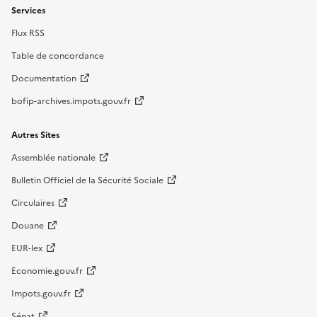
Services
Flux RSS
Table de concordance
Documentation
bofip-archives.impots.gouv.fr
Autres Sites
Assemblée nationale
Bulletin Officiel de la Sécurité Sociale
Circulaires
Douane
EUR-lex
Economie.gouv.fr
Impots.gouv.fr
Sénat