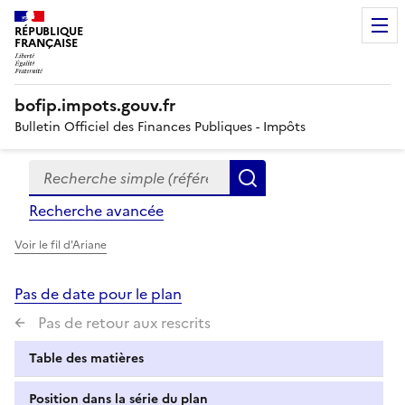
RÉPUBLIQUE
FRANÇAISE
bofip.impots.gouv.fr
Bulletin Officiel des Finances Publiques - Impôts
Recherche simple (références, mots clés, partie du titre
Formulaire
Rechercher
de
Recherche avancée
recherche
Voir le fil d'Ariane
Pas de date pour le plan
Pas de retour aux rescrits
Table des matières
Position dans la série du plan