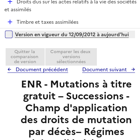
e
D
Droits dus sur les actes relatifs à la vie des sociétés
p
r
é
et assimilés
l
p
i
D
Timbre et taxes assimilées
l
e
é
i
r
Versions sur la période
Version en vigueur du 12/09/2012 à aujourd'hui
p
e
l
r
i
Quitter la
Comparer les deux
comparaison
versions
e
de version
sélectionnées
r
Document précédent
Document suivant
ENR - Mutations à titre
gratuit – Successions -
Champ d'application
des droits de mutation
par décès– Régimes