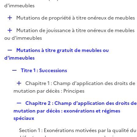
i
é
d'immeubles
l
e
p
i
r
D
Mutations de propriété à titre onéreux de meubles
l
e
é
i
r
D
Mutation de jouissance à titre onéreux de meubles
p
e
é
ou d'immeubles
l
r
p
i
R
Mutations à titre gratuit de meubles ou
l
e
e
d'immeubles
i
r
p
e
R
Titre 1 : Successions
l
r
e
i
D
Chapitre 1 : Champ d'application des droits de
p
e
é
mutation par décès : Principes
l
r
p
i
R
Chapitre 2 : Champ d'application des droits de
l
e
e
mutation par décès : exonérations et régimes
i
r
p
spéciaux
e
l
r
Section 1 : Exonérations motivées par la qualité du
i