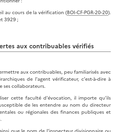
entionner :
il au cours de la vérification (
BOI-CF-PGR-20-20
).
et 3929 ;
ertes aux contribuables vérifiés
ermettre aux contribuables, peu familiarisés avec
rarchiques de l'agent vérificateur, c'est-à-dire à
e ses collaborateurs.
er cette faculté d'évocation, il importe qu'ils
susceptible de les entendre au nom du directeur
mentales ou régionales des finances publiques et
.
ainsi que le nom de l'inspecteur divisionnaire ou