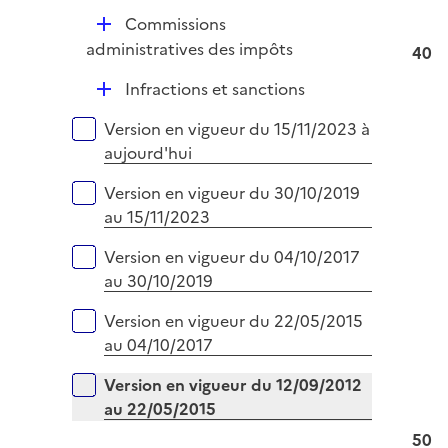
e
D
Commissions
r
é
administratives des impôts
40
p
D
Infractions et sanctions
l
é
i
Versions sur la période
Version en vigueur du 15/11/2023 à
p
e
aujourd'hui
l
r
i
Version en vigueur du 30/10/2019
e
au 15/11/2023
r
Version en vigueur du 04/10/2017
au 30/10/2019
Version en vigueur du 22/05/2015
au 04/10/2017
Version en vigueur du 12/09/2012
au 22/05/2015
50