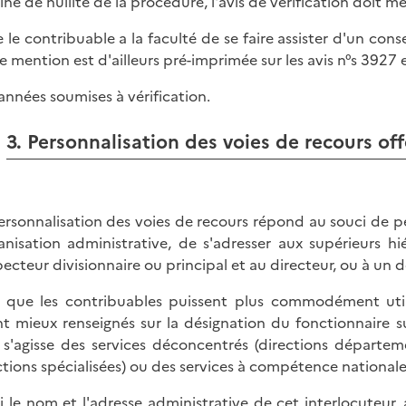
ine de nullité de la procédure, l'avis de vérification doit m
e le contribuable a la faculté de se faire assister d'un conse
e mention est d'ailleurs pré-imprimée sur les avis n°s 3927 
s années soumises à vérification.
3. Personnalisation des voies de recours off
ersonnalisation des voies de recours répond au souci de p
ganisation administrative, de s'adresser aux supérieurs hié
specteur divisionnaire ou principal et au directeur, ou à un d
 que les contribuables puissent plus commodément utilis
nt mieux renseignés sur la désignation du fonctionnaire 
l s'agisse des services déconcentrés (directions départe
ctions spécialisées) ou des services à compétence nationale
i le nom et l'adresse administrative de cet interlocuteur, 