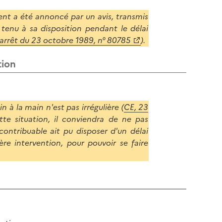
l
p
a
ent a été annoncé par un avis, transmis
a
p
 tenu à sa disposition pendant le délai
g
a
 arrêt du 23 octobre 1989, n° 80785
).
e
g
e
tion
n à la main n'est pas irrégulière (
CE, 23
ette situation, il conviendra de ne pas
ontribuable ait pu disposer d'un délai
ère intervention, pour pouvoir se faire