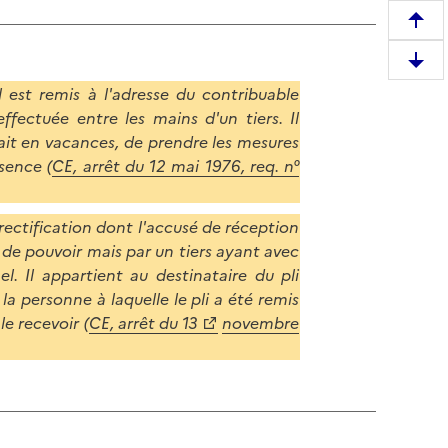
R
e
D
m
il est remis à l'adresse du contribuable
e
o
ffectuée entre les mains d'un tiers. Il
s
n
était en vacances, de prendre les mesures
c
t
sence (
CE, arrêt du 12 mai 1976, req. n°
e
e
n
r
d
e
rectification dont l'accusé de réception
r
n
 de pouvoir mais par un tiers ayant avec
e
h
el. Il appartient au destinataire du pli
e
a
a personne à laquelle le pli a été remis
n
u
le recevoir (
CE, arrêt du 13
novembre
b
t
a
d
s
e
d
l
e
a