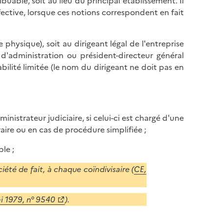
able, soit au lieu du principal établissement. Il
fective, lorsque ces notions correspondent en fait
 physique), soit au dirigeant légal de l'entreprise
 d'administration ou président-directeur général
ilité limitée (le nom du dirigeant ne doit pas en
ministrateur judiciaire, si celui-ci est chargé d'une
aire ou en cas de procédure simplifiée ;
le ;
iété de fait, à chaque coïndivisaire (
CE,
i 1979, n° 9540
).