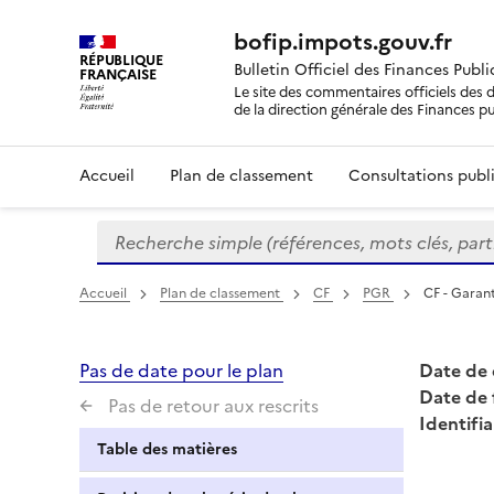
bofip.impots.gouv.fr
RÉPUBLIQUE
Bulletin Officiel des Finances Publ
FRANÇAISE
Le site des commentaires officiels des d
de la direction générale des Finances p
Accueil
Plan de classement
Consultations publi
Recherche simple (références, mots clés, partie 
Formulaire
de
recherche
Accueil
Plan de classement
CF
PGR
CF - Garant
Pas de date pour le plan
Date de 
Date de 
Pas de retour aux rescrits
Identifia
Table des matières