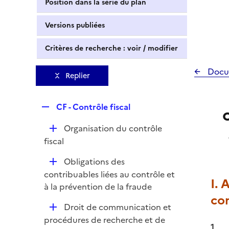
Position dans la série du plan
Versions publiées
Critères de recherche : voir / modifier
Docu
Replier
R
CF - Contrôle fiscal
e
D
Organisation du contrôle
p
é
fiscal
l
p
i
D
Obligations des
l
e
é
contribuables liées au contrôle et
i
r
I. 
p
à la prévention de la fraude
e
con
l
r
D
Droit de communication et
i
é
procédures de recherche et de
e
1