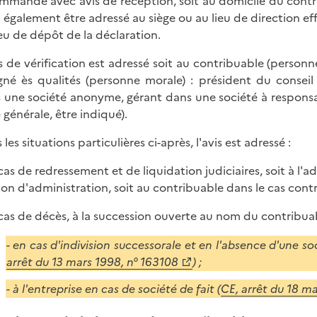
mmandé avec avis de réception, soit au domicile du contribu
 également être adressé au siège ou au lieu de direction ef
ieu de dépôt de la déclaration.
is de vérification est adressé soit au contribuable (personne
gné ès qualités (personne morale) : président du conseil
 une société anonyme, gérant dans une société à responsab
 générale, être indiqué).
les situations particulières ci-après, l'avis est adressé :
cas de redressement et de liquidation judiciaires, soit à l'ad
ion d'administration, soit au contribuable dans le cas contr
 cas de décès, à la succession ouverte au nom du contribuab
- en cas d'indivision successorale et en l'absence d'une soc
arrêt du 13 mars 1998, n° 163108
) ;
- à l'entreprise en cas de société de fait (
CE, arrêt du 18 ma