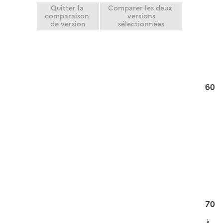
Quitter la
Comparer les deux
comparaison
versions
de version
sélectionnées
60
70