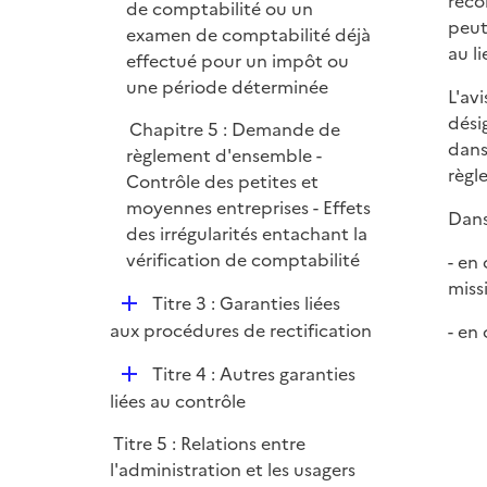
reco
de comptabilité ou un
peut
examen de comptabilité déjà
au l
effectué pour un impôt ou
une période déterminée
L'av
dési
Chapitre 5 : Demande de
dans
règlement d'ensemble -
règle
Contrôle des petites et
moyennes entreprises - Effets
Dans 
des irrégularités entachant la
vérification de comptabilité
- en 
miss
D
Titre 3 : Garanties liées
é
aux procédures de rectification
- en
p
D
Titre 4 : Autres garanties
l
é
liées au contrôle
i
p
e
Titre 5 : Relations entre
l
r
l'administration et les usagers
i