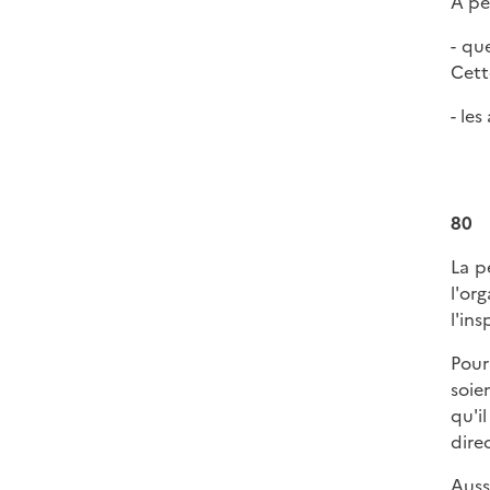
À pe
- qu
Cett
- le
80
La p
l'or
l'in
Pour
soie
qu'i
dire
Auss