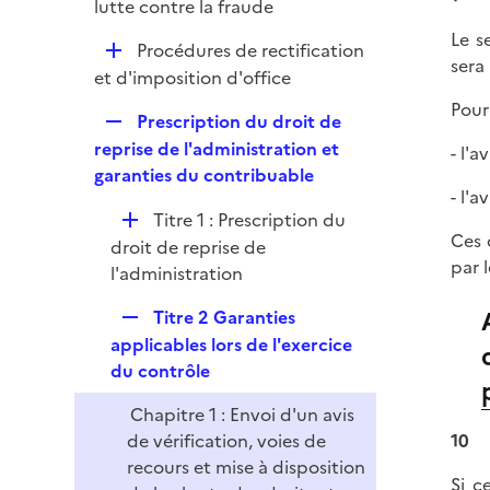
p
lutte contre la fraude
r
l
Le s
D
Procédures de rectification
i
sera 
é
et d'imposition d'office
e
p
r
Pour 
R
Prescription du droit de
l
e
reprise de l'administration et
- l'
i
p
garanties du contribuable
e
- l'
l
r
D
Titre 1 : Prescription du
i
Ces 
é
droit de reprise de
e
par l
p
l'administration
r
l
R
Titre 2 Garanties
i
e
applicables lors de l'exercice
e
p
du contrôle
r
l
Chapitre 1 : Envoi d'un avis
i
de vérification, voies de
10
e
recours et mise à disposition
r
Si c