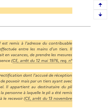
R
e
D
m
e
o
s
n
c
t
e
e
il est remis à l'adresse du contribuable
n
r
ffectuée entre les mains d'un tiers. Il
d
e
était en vacances, de prendre les mesures
r
n
sence (
CE, arrêt du 12 mai 1976, req. n°
e
h
e
a
n
rectification dont l'accusé de réception
u
b
 de pouvoir mais par un tiers ayant avec
t
a
el. Il appartient au destinataire du pli
d
s
a personne à laquelle le pli a été remis
e
d
à le recevoir (
CE, arrêt du 13 novembre
l
e
a