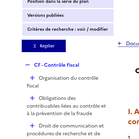
Position dans la série du plan
Versions publiées
Critères de recherche : voir / modifier
Docu
Replier
R
CF - Contrôle fiscal
e
D
Organisation du contrôle
p
é
fiscal
l
p
i
D
Obligations des
l
e
é
contribuables liées au contrôle et
i
r
I. 
p
à la prévention de la fraude
e
con
l
r
D
Droit de communication et
i
é
procédures de recherche et de
e
1