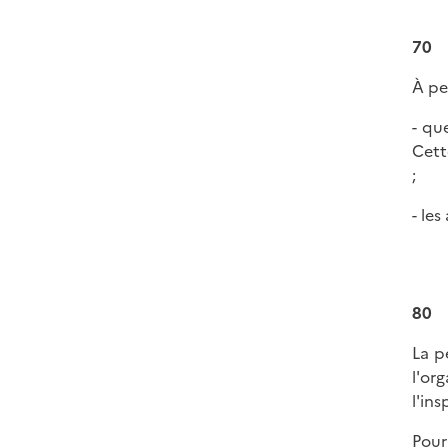
70
À pe
- qu
Cett
;
- le
80
La p
l'or
l'in
Pour