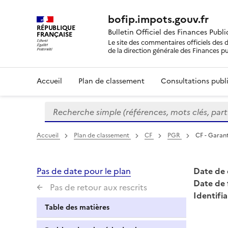
bofip.impots.gouv.fr
RÉPUBLIQUE
Bulletin Officiel des Finances Publ
FRANÇAISE
Le site des commentaires officiels des d
de la direction générale des Finances p
Accueil
Plan de classement
Consultations publi
Recherche simple (références, mots clés, partie 
Formulaire
de
recherche
Accueil
Plan de classement
CF
PGR
CF - Garant
Pas de date pour le plan
Date de 
Date de 
Pas de retour aux rescrits
Identifia
Table des matières