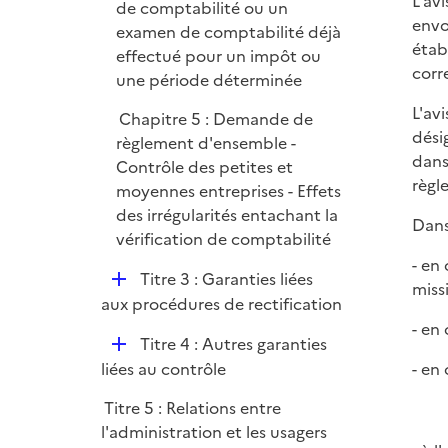
L'av
de comptabilité ou un
envo
examen de comptabilité déjà
étab
effectué pour un impôt ou
corr
une période déterminée
L'av
Chapitre 5 : Demande de
dési
règlement d'ensemble -
dans
Contrôle des petites et
règle
moyennes entreprises - Effets
des irrégularités entachant la
Dans 
vérification de comptabilité
- en 
D
Titre 3 : Garanties liées
miss
é
aux procédures de rectification
p
- en
D
Titre 4 : Autres garanties
l
é
liées au contrôle
- en
i
p
e
Titre 5 : Relations entre
l
r
l'administration et les usagers
i