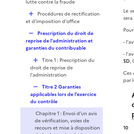
p
lutte contre la fraude
r
l
Le s
D
Procédures de rectification
i
sera 
é
et d'imposition d'office
e
p
r
Pour 
R
Prescription du droit de
l
e
reprise de l'administration et
- l'
i
p
garanties du contribuable
e
- l'
l
r
D
Titre 1 : Prescription du
SD
,
i
é
droit de reprise de
e
Ces 
p
l'administration
r
par l
l
R
Titre 2 Garanties
i
e
applicables lors de l'exercice
e
p
du contrôle
r
l
Chapitre 1 : Envoi d'un avis
i
de vérification, voies de
e
recours et mise à disposition
10
r