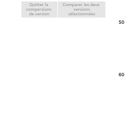
Quitter la
Comparer les deux
comparaison
versions
de version
sélectionnées
50
60