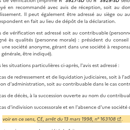
is de vérification (imprimé
n° 3927-SD
ou
n° 3929-SD
selo
yé en recommandé avec avis de réception, soit au domic
lissement. Il peut également être adressé au siège ou au 
espondent en fait au lieu de dépôt de la déclaration.
is de vérification est adressé soit au contribuable (personne
gné ès qualités (personne morale) : président du conseil
 une société anonyme, gérant dans une société à responsab
 générale, être indiqué).
les situations particulières ci-après, l'avis est adressé :
cas de redressement et de liquidation judiciaires, soit à l'ad
ion d'administration, soit au contribuable dans le cas contr
 cas de décès, à la succession ouverte au nom du contribuab
 cas d'indivision successorale et en l'absence d'une société d
voir en ce sens,
CE, arrêt du 13 mars 1998, n° 163108
.