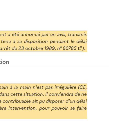
l
p
a
a
p
g
a
e
g
ent a été annoncé par un avis, transmis
e
 tenu à sa disposition pendant le délai
 arrêt du 23 octobre 1989, n° 80785
).
tion
ain à la main n'est pas irrégulière (
CE,
 dans cette situation, il conviendra de ne
 contribuable ait pu disposer d'un délai
ère intervention, pour pouvoir se faire