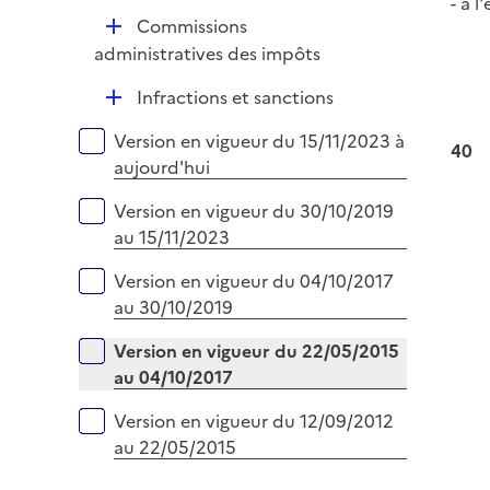
- à l
e
D
Commissions
r
é
administratives des impôts
p
D
Infractions et sanctions
l
é
i
Versions sur la période
Version en vigueur du 15/11/2023 à
p
40
e
aujourd'hui
l
r
i
Version en vigueur du 30/10/2019
e
au 15/11/2023
r
Version en vigueur du 04/10/2017
au 30/10/2019
Version en vigueur du 22/05/2015
au 04/10/2017
Version en vigueur du 12/09/2012
au 22/05/2015