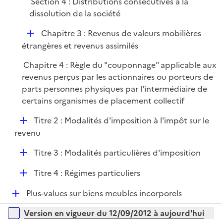
Section 4 : Distributions consécutives à la
i
dissolution de la société
e
r
D
Chapitre 3 : Revenus de valeurs mobilières
é
étrangères et revenus assimilés
p
Chapitre 4 : Règle du "couponnage" applicable aux
l
revenus perçus par les actionnaires ou porteurs de
i
parts personnes physiques par l'intermédiaire de
e
certains organismes de placement collectif
r
D
Titre 2 : Modalités d'imposition à l'impôt sur le
é
revenu
p
D
Titre 3 : Modalités particulières d'imposition
l
é
i
D
Titre 4 : Régimes particuliers
p
e
é
l
r
D
Plus-values sur biens meubles incorporels
p
i
é
l
e
Versions sur la période
Version en vigueur du 12/09/2012 à aujourd'hui
p
i