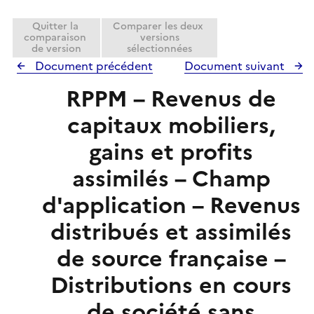
r
l
e
i
Quitter la
Comparer les deux
r
comparaison
versions
e
de version
sélectionnées
r
Document précédent
Document suivant
RPPM – Revenus de
capitaux mobiliers,
gains et profits
assimilés – Champ
d'application – Revenus
distribués et assimilés
de source française –
Distributions en cours
de société sans