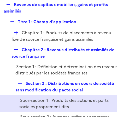
i
R
Revenus de capitaux mobiliers, gains et profits
l
e
e
assimilés
i
r
p
e
R
Titre 1 : Champ d'application
l
r
e
i
D
Chapitre 1 : Produits de placements à revenu
p
e
é
fixe de source française et gains assimilés
l
r
p
i
R
Chapitre 2 : Revenus distribués et assimilés de
l
e
e
source française
i
r
p
e
Section 1 : Définition et détermination des revenu
l
r
distribués par les sociétés françaises
i
e
R
Section 2 : Distributions en cours de société
r
e
sans modification du pacte social
p
Sous-section 1 : Produits des actions et parts
l
sociales proprement dits
i
e
Sous-section 2 : Avances, prêts ou acomptes