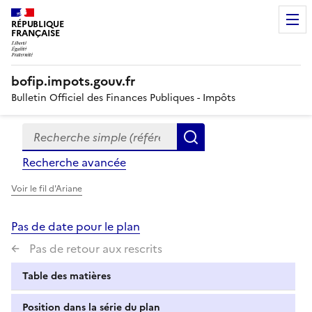
RÉPUBLIQUE
FRANÇAISE
bofip.impots.gouv.fr
Bulletin Officiel des Finances Publiques - Impôts
Recherche simple (références, mots clés, partie du titre
Formulaire
Rechercher
de
Recherche avancée
recherche
Voir le fil d'Ariane
Pas de date pour le plan
Pas de retour aux rescrits
Table des matières
Position dans la série du plan