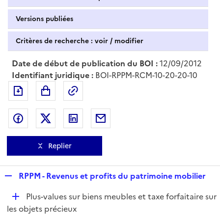
Versions publiées
Critères de recherche : voir / modifier
Date de début de publication du BOI :
12/09/2012
Identifiant juridique :
BOI-RPPM-RCM-10-20-20-10
Exporter le document au format pdf
Permalien : adresse web de ce doc
Partager sur Facebook
Partager sur Twitter
Partager sur LinkedIn
Partager par messagerie
Replier
R
RPPM - Revenus et profits du patrimoine mobilier
e
D
Plus-values sur biens meubles et taxe forfaitaire sur
p
é
les objets précieux
l
p