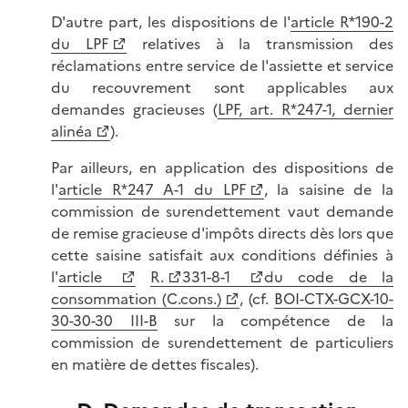
D'autre part, les dispositions de l'
article R*190-2
du LPF
relatives à la transmission des
réclamations entre service de l'assiette et service
du recouvrement sont applicables aux
demandes gracieuses (
LPF, art. R*247-1, dernier
alinéa
).
Par ailleurs, en application des dispositions de
l'
article R*247 A-1 du LPF
, la saisine de la
commission de surendettement vaut demande
de remise gracieuse d'impôts directs dès lors que
cette saisine satisfait aux conditions définies à
l'
article
R.
331-8-1
du code de la
consommation (C.cons.)
, (cf.
BOI-CTX-GCX-10-
30-30-30 III-B
sur la compétence de la
commission de surendettement de particuliers
en matière de dettes fiscales).