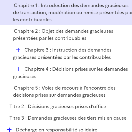
p
i
r
Chapitre 1 : Introduction des demandes gracieuses
l
e
de transaction, modération ou remise présentées pa
i
r
les contribuables
e
r
Chapitre 2 : Objet des demandes gracieuses
présentées par les contribuables
D
Chapitre 3 : Instruction des demandes
é
gracieuses présentées par les contribuables
p
D
Chapitre 4 : Décisions prises sur les demandes
l
é
gracieuses
i
p
e
Chapitre 5 : Voies de recours à l’encontre des
l
r
décisions prises sur demandes gracieuses
i
e
Titre 2 : Décisions gracieuses prises d’office
r
Titre 3 : Demandes gracieuses des tiers mis en cause
D
Décharge en responsabilité solidaire