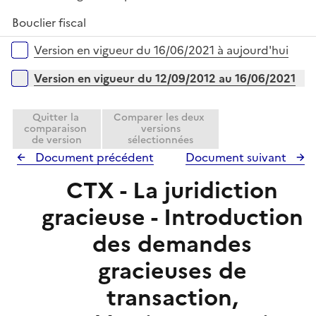
é
Bouclier fiscal
p
l
Versions sur la période
Version en vigueur du 16/06/2021 à aujourd'hui
i
e
Version en vigueur du 12/09/2012 au 16/06/2021
r
Quitter la
Comparer les deux
comparaison
versions
de version
sélectionnées
Document précédent
Document suivant
CTX - La juridiction
gracieuse - Introduction
des demandes
gracieuses de
transaction,