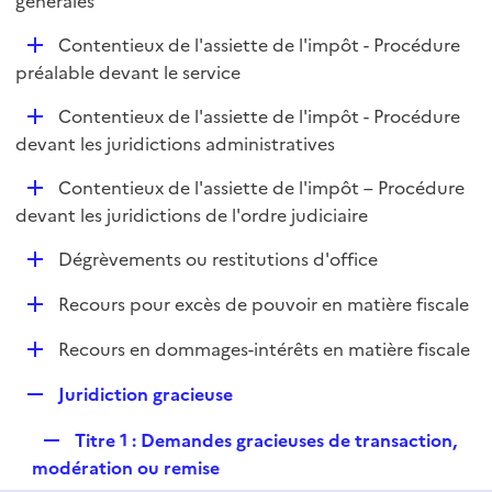
générales
l
p
i
D
Contentieux de l'assiette de l'impôt - Procédure
l
e
é
préalable devant le service
i
r
p
e
D
Contentieux de l'assiette de l'impôt - Procédure
l
r
é
devant les juridictions administratives
i
p
e
D
Contentieux de l'assiette de l'impôt – Procédure
l
r
é
devant les juridictions de l'ordre judiciaire
i
p
e
D
Dégrèvements ou restitutions d'office
l
r
é
i
D
Recours pour excès de pouvoir en matière fiscale
p
e
é
l
r
D
Recours en dommages-intérêts en matière fiscale
p
i
é
l
e
R
Juridiction gracieuse
p
i
r
e
l
e
R
Titre 1 : Demandes gracieuses de transaction,
p
i
r
e
modération ou remise
l
e