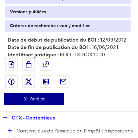
Versions publiées
Critères de recherche : voir / modifier
Date de début de publication du BOI :
12/09/2012
Date de fin de publication du BOI :
16/06/2021
Identifiant juridique :
BOI-CTX-GCX-10-10
Exporter le document au format pdf
Permalien : adresse web de ce doc
Partager sur Facebook
Partager sur Twitter
Partager sur LinkedIn
Partager par messagerie
Replier
R
CTX - Contentieux
e
D
Contentieux de l'assiette de l'impôt : dispositions
p
é