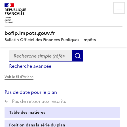
RÉPUBLIQUE
FRANÇAISE
bofip.impots.gouv.fr
Bulletin Officiel des Finances Publiques - Impôts
Recherche simple (références, mots clés, partie du titre
Formulaire
Rechercher
de
Recherche avancée
recherche
Voir le fil d'Ariane
Pas de date pour le plan
Pas de retour aux rescrits
Table des matières
Position dans la série du plan