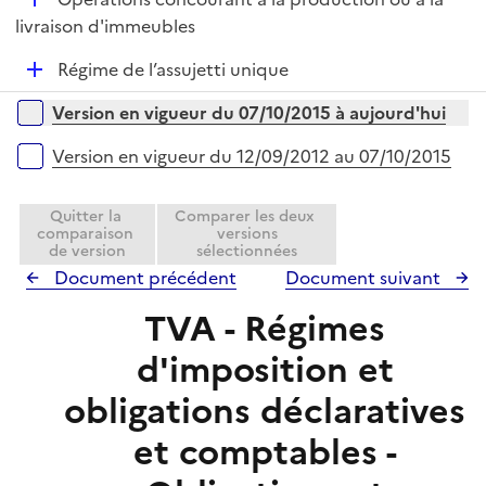
p
i
é
livraison d'immeubles
l
e
p
i
r
D
Régime de l’assujetti unique
l
e
é
i
r
Versions sur la période
Version en vigueur du 07/10/2015 à aujourd'hui
p
e
l
r
Version en vigueur du 12/09/2012 au 07/10/2015
i
e
Quitter la
Comparer les deux
r
comparaison
versions
de version
sélectionnées
Document précédent
Document suivant
TVA - Régimes
d'imposition et
obligations déclaratives
et comptables -