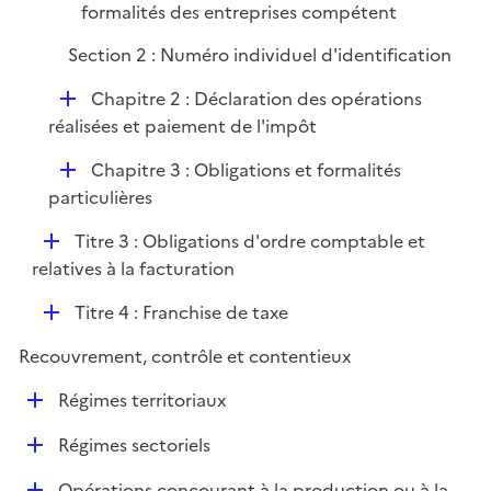
e
formalités des entreprises compétent
r
Section 2 : Numéro individuel d'identification
D
Chapitre 2 : Déclaration des opérations
é
réalisées et paiement de l'impôt
p
D
Chapitre 3 : Obligations et formalités
l
é
particulières
i
p
e
D
Titre 3 : Obligations d'ordre comptable et
l
r
é
relatives à la facturation
i
p
e
D
Titre 4 : Franchise de taxe
l
r
é
i
Recouvrement, contrôle et contentieux
p
e
l
r
D
Régimes territoriaux
i
é
e
D
Régimes sectoriels
p
r
é
l
D
Opérations concourant à la production ou à la