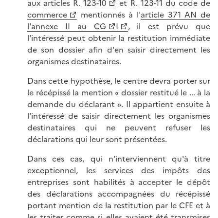
aux
articles R. 123-10
et
R. 123-11 du code de
commerce
mentionnés à l'
article 371 AN de
l'annexe II au CG
I
, il est prévu que
l'intéressé peut obtenir la restitution immédiate
de son dossier afin d'en saisir directement les
organismes destinataires.
Dans cette hypothèse, le centre devra porter sur
le récépissé la mention « dossier restitué le ... à la
demande du déclarant ». Il appartient ensuite à
l'intéressé de saisir directement les organismes
destinataires qui ne peuvent refuser les
déclarations qui leur sont présentées.
Dans ces cas, qui n'interviennent qu'à titre
exceptionnel, les services des impôts des
entreprises sont habilités à accepter le dépôt
des déclarations accompagnées du récépissé
portant mention de la restitution par le CFE et à
les traiter comme si elles avaient été transmises