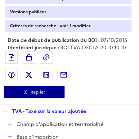
Versions publiées
Critères de recherche : voir / modifier
Date de début de publication du BOI :
07/10/2015
Identifiant juridique :
BOI-TVA-DECLA-20-10-10-10
Exporter le document au format pdf
Permalien : adresse web de ce doc
Partager sur Facebook
Partager sur Twitter
Partager sur LinkedIn
Partager par messagerie
Replier
R
TVA - Taxe sur la valeur ajoutée
e
D
Champ d'application et territorialité
p
é
l
D
Base d'imposition
p