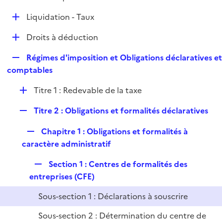
i
é
l
e
D
Liquidation - Taux
p
i
r
é
l
e
D
Droits à déduction
p
i
r
é
l
e
R
Régimes d'imposition et Obligations déclaratives e
p
i
r
e
comptables
l
e
p
i
r
D
Titre 1 : Redevable de la taxe
l
e
é
i
r
R
Titre 2 : Obligations et formalités déclaratives
p
e
e
l
r
R
Chapitre 1 : Obligations et formalités à
p
i
e
caractère administratif
l
e
p
i
r
R
Section 1 : Centres de formalités des
l
e
e
entreprises (CFE)
i
r
p
e
Sous-section 1 : Déclarations à souscrire
l
r
i
Sous-section 2 : Détermination du centre de