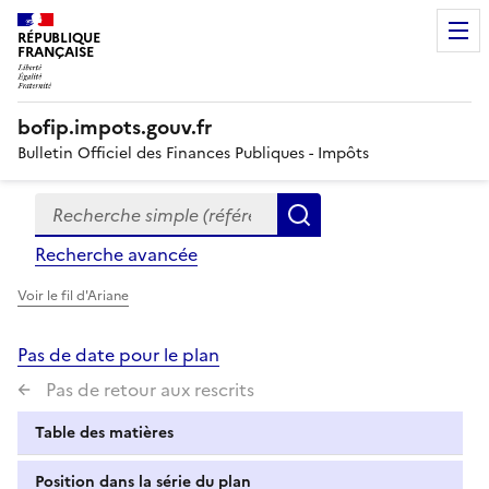
RÉPUBLIQUE
FRANÇAISE
bofip.impots.gouv.fr
Bulletin Officiel des Finances Publiques - Impôts
Recherche simple (références, mots clés, partie du titre
Formulaire
Rechercher
de
Recherche avancée
recherche
Voir le fil d'Ariane
Pas de date pour le plan
Pas de retour aux rescrits
Table des matières
Position dans la série du plan