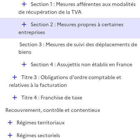
e
D
Section 1 : Mesures afférentes aux modalités
l
r
é
de récupération de la TVA
i
p
e
D
Section 2 : Mesures propres à certaines
l
r
é
entreprises
i
p
e
Section 3 : Mesures de suivi des déplacements de
l
r
biens
i
e
D
Section 4 : Assujettis non établis en France
r
é
D
Titre 3 : Obligations d'ordre comptable et
p
é
relatives à la facturation
l
p
i
D
Titre 4 : Franchise de taxe
l
e
é
i
r
Recouvrement, contrôle et contentieux
p
e
l
r
D
Régimes territoriaux
i
é
e
D
Régimes sectoriels
p