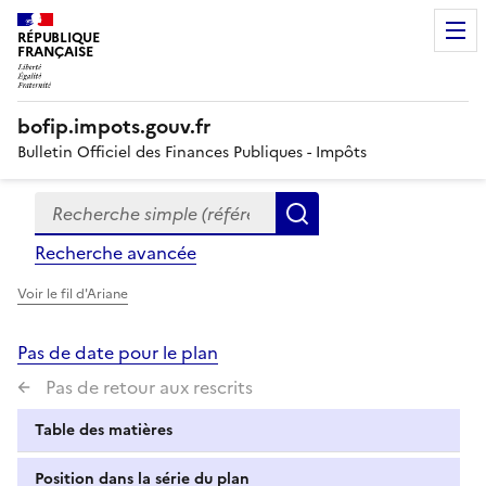
RÉPUBLIQUE
FRANÇAISE
bofip.impots.gouv.fr
Bulletin Officiel des Finances Publiques - Impôts
Recherche simple (références, mots clés, partie du titre
Formulaire
Rechercher
de
Recherche avancée
recherche
Voir le fil d'Ariane
Pas de date pour le plan
Pas de retour aux rescrits
Table des matières
Position dans la série du plan