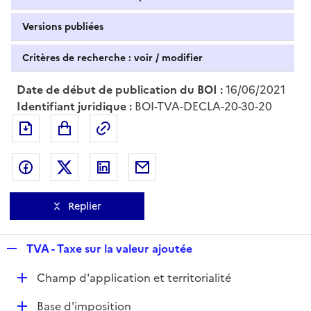
Versions publiées
Critères de recherche : voir / modifier
Date de début de publication du BOI :
16/06/2021
Identifiant juridique :
BOI-TVA-DECLA-20-30-20
Exporter le document au format pdf
Permalien : adresse web de ce doc
Partager sur Facebook
Partager sur Twitter
Partager sur LinkedIn
Partager par messagerie
Replier
R
TVA - Taxe sur la valeur ajoutée
e
D
Champ d'application et territorialité
p
é
l
D
Base d'imposition
p