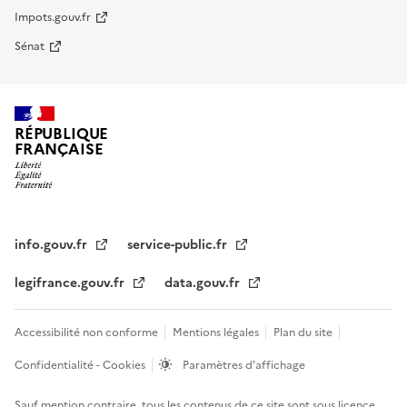
Impots.gouv.fr
Sénat
RÉPUBLIQUE
FRANÇAISE
info.gouv.fr
service-public.fr
legifrance.gouv.fr
data.gouv.fr
Accessibilité non conforme
Mentions légales
Plan du site
Confidentialité - Cookies
Paramètres d'affichage
Sauf mention contraire, tous les contenus de ce site sont sous
licence