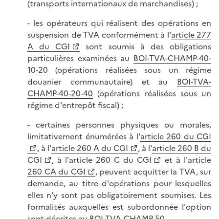
(transports internationaux de marchandises) ;
- les opérateurs qui réalisent des opérations en
suspension de TVA conformément à l'
article 277
A du CGI
sont soumis à des obligations
particulières examinées au
BOI-TVA-CHAMP-40-
10-20
(opérations réalisées sous un régime
douanier communautaire) et au
BOI-TVA-
CHAMP-40-20-40
(opérations réalisées sous un
régime d'entrepôt fiscal) ;
- certaines personnes physiques ou morales,
limitativement énumérées à l'
article 260 du CGI
, à l'
article 260 A du CGI
, à l'
article 260 B du
CGI
, à l'
article 260 C du CGI
et à l'
article
260 CA du CGI
, peuvent acquitter la TVA, sur
demande, au titre d'opérations pour lesquelles
elles n'y sont pas obligatoirement soumises. Les
formalités auxquelles est subordonnée l'option
sont décrites au
BOI-TVA-CHAMP-50
.