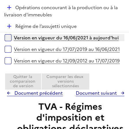
r
é
l
D
Opérations concourant à la production ou à la
p
i
é
livraison d'immeubles
l
e
p
i
r
D
Régime de l’assujetti unique
l
e
é
i
r
Versions sur la période
Version en vigueur du 16/06/2021 à aujourd'hui
p
e
l
r
Version en vigueur du 17/07/2019 au 16/06/2021
i
e
Version en vigueur du 12/09/2012 au 17/07/2019
r
Quitter la
Comparer les deux
comparaison
versions
de version
sélectionnées
Document précédent
Document suivant
TVA - Régimes
d'imposition et
obligations déclaratives