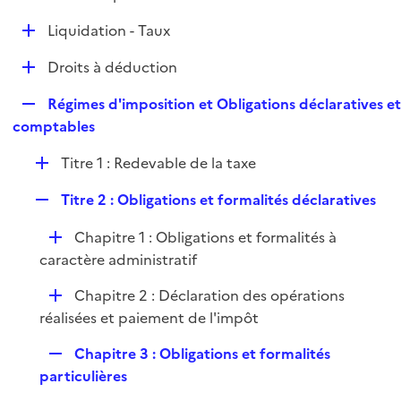
i
é
l
e
D
Liquidation - Taux
p
i
r
é
l
e
D
Droits à déduction
p
i
r
é
l
e
R
Régimes d'imposition et Obligations déclaratives e
p
i
r
e
comptables
l
e
p
i
r
D
Titre 1 : Redevable de la taxe
l
e
é
i
r
R
Titre 2 : Obligations et formalités déclaratives
p
e
e
l
r
D
Chapitre 1 : Obligations et formalités à
p
i
é
caractère administratif
l
e
p
i
r
D
Chapitre 2 : Déclaration des opérations
l
e
é
réalisées et paiement de l'impôt
i
r
p
e
R
Chapitre 3 : Obligations et formalités
l
r
e
particulières
i
p