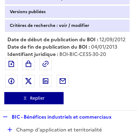
Versions publiées
Critères de recherche : voir / modifier
Date de début de publication du BOI :
12/09/2012
Date de fin de publication du BOI :
04/01/2013
Identifiant juridique :
BOI-BIC-CESS-30-20
Exporter le document au format pdf
Permalien : adresse web de ce doc
Partager sur Facebook
Partager sur Twitter
Partager sur LinkedIn
Partager par messagerie
Replier
R
BIC - Bénéfices industriels et commerciaux
e
D
Champ d'application et territorialité
p
é