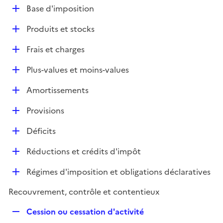
l
D
Base d'imposition
p
i
é
l
e
D
Produits et stocks
p
i
r
é
l
e
D
Frais et charges
p
i
r
é
l
e
D
Plus-values et moins-values
p
i
r
é
l
e
D
Amortissements
p
i
r
é
l
e
D
Provisions
p
i
r
é
l
e
D
Déficits
p
i
r
é
l
e
D
Réductions et crédits d'impôt
p
i
r
é
l
e
D
Régimes d'imposition et obligations déclaratives
p
i
r
é
l
e
Recouvrement, contrôle et contentieux
p
i
r
l
e
R
Cession ou cessation d'activité
i
r