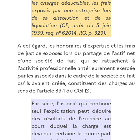
les charges déductibles, les frais
exposés par une entreprise lors
de sa dissolution et de sa
liquidation (CE, arrêt du 5 juin
1939, req. n° 62014, RO, p. 329).
À cet égard, les honoraires d'expertise et les frais
de justice exposés lors du partage de l'actif net
d'une société de fait, qui se rattachent à
l'activité professionnelle antérieurement exercée
par les associés dans le cadre de la société de fait
qu'ils avaient créée, constituent des charges au
sens de l'
article 39-1 du CGI
.
Par suite, l'associé qui continue
seul l'exploitation peut déduire
des résultats de l'exercice au
cours duquel la charge est
devenue certaine la quote-part