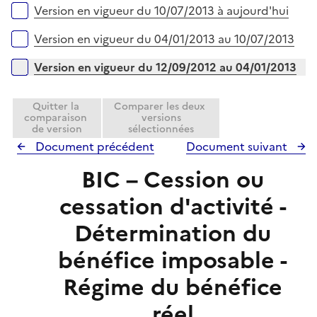
Versions sur la période
Version en vigueur du 10/07/2013 à aujourd'hui
p
l
Version en vigueur du 04/01/2013 au 10/07/2013
i
e
Version en vigueur du 12/09/2012 au 04/01/2013
r
Quitter la
Comparer les deux
comparaison
versions
de version
sélectionnées
Document précédent
Document suivant
BIC – Cession ou
cessation d'activité -
Détermination du
bénéfice imposable -
Régime du bénéfice
réel