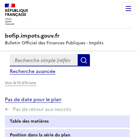
RÉPUBLIQUE
FRANÇAISE
bofip.impots.gouv.fr
Bulletin Officiel des Finances Publiques - Impôts
Recherche simple (références, mots clés, partie du titre
Formulaire
Rechercher
de
Recherche avancée
recherche
Voir le fil d'Ariane
Pas de date pour le plan
Pas de retour aux rescrits
Table des matières
Position dans la série du plan