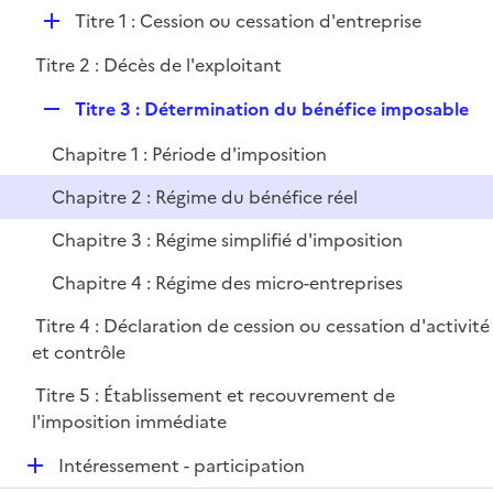
e
e
D
Titre 1 : Cession ou cessation d'entreprise
p
r
é
l
Titre 2 : Décès de l'exploitant
p
i
l
e
R
Titre 3 : Détermination du bénéfice imposable
i
r
e
e
Chapitre 1 : Période d'imposition
p
r
l
Chapitre 2 : Régime du bénéfice réel
i
Chapitre 3 : Régime simplifié d'imposition
e
r
Chapitre 4 : Régime des micro-entreprises
Titre 4 : Déclaration de cession ou cessation d'activité
et contrôle
Titre 5 : Établissement et recouvrement de
l'imposition immédiate
D
Intéressement - participation
é