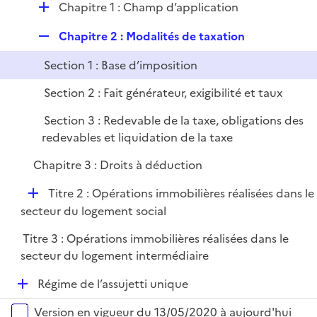
D
Chapitre 1 : Champ d’application
l
r
é
i
R
Chapitre 2 : Modalités de taxation
p
e
e
l
r
Section 1 : Base d’imposition
p
i
l
e
Section 2 : Fait générateur, exigibilité et taux
i
r
Section 3 : Redevable de la taxe, obligations des
e
redevables et liquidation de la taxe
r
Chapitre 3 : Droits à déduction
D
Titre 2 : Opérations immobilières réalisées dans le
é
secteur du logement social
p
Titre 3 : Opérations immobilières réalisées dans le
l
secteur du logement intermédiaire
i
e
D
Régime de l’assujetti unique
r
é
Versions sur la période
Version en vigueur du 13/05/2020 à aujourd'hui