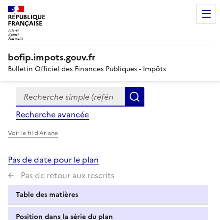
RÉPUBLIQUE
FRANÇAISE
bofip.impots.gouv.fr
Bulletin Officiel des Finances Publiques - Impôts
Recherche simple (références, mots clés, partie du titre
Formulaire
Rechercher
de
Recherche avancée
recherche
Voir le fil d'Ariane
Pas de date pour le plan
Pas de retour aux rescrits
Table des matières
Position dans la série du plan