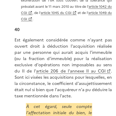
exonération de TVA sous couvert de la tolérance qui
prévalait avant le 11 mars 2010 au titre de l'
article 1042 du
CGI
, de l'
article 1045 du CGI
et de l'
article 1049 du
CGI
.
40
Est également considérée comme n'ayant pas
ouvert droit à déduction l'acquisition réalisée
par une personne qui aurait acquis l'immeuble
(ou la fraction d'immeuble) pour la réalisation
exclusive d'opérations non imposables au sens
du II de l'
article 206 de l'annexe II au CGI
.
Sont ici visées les acquisitions pour lesquelles, en
la circonstance, le coefficient d'assujettissement
était nul si bien que l'acquéreur n'a pu déduire la
taxe mentionnée dans l'acte.
À cet égard, seule compte
l'affectation initiale du bien, le