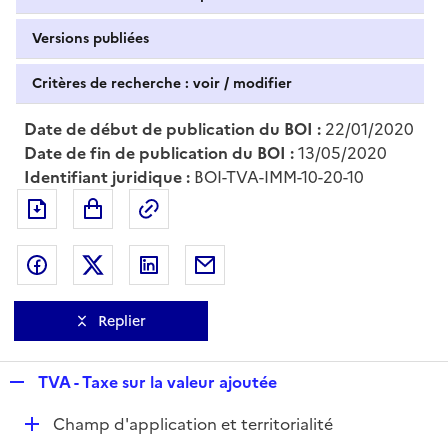
Versions publiées
Critères de recherche : voir / modifier
Date de début de publication du BOI :
22/01/2020
Date de fin de publication du BOI :
13/05/2020
Identifiant juridique :
BOI-TVA-IMM-10-20-10
Exporter le document au format pdf
Permalien : adresse web de ce doc
Partager sur Facebook
Partager sur Twitter
Partager sur LinkedIn
Partager par messagerie
Replier
R
TVA - Taxe sur la valeur ajoutée
e
D
Champ d'application et territorialité
p
é