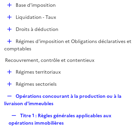
l
D
Base d'imposition
p
i
é
l
e
D
Liquidation - Taux
p
i
r
é
l
e
D
Droits à déduction
p
i
r
é
l
e
D
Régimes d'imposition et Obligations déclaratives et
p
i
r
é
comptables
l
e
p
i
r
Recouvrement, contrôle et contentieux
l
e
i
r
D
Régimes territoriaux
e
é
r
D
Régimes sectoriels
p
é
l
R
Opérations concourant à la production ou à la
p
i
e
livraison d'immeubles
l
e
p
i
r
R
Titre 1 : Règles générales applicables aux
l
e
e
opérations immobilières
i
r
p
e