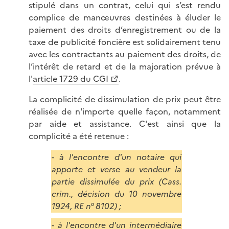
stipulé dans un contrat, celui qui s’est rendu
complice de manœuvres destinées à éluder le
paiement des droits d’enregistrement ou de la
taxe de publicité foncière est solidairement tenu
avec les contractants au paiement des droits, de
l’intérêt de retard et de la majoration prévue à
l'
article 1729 du CGI
.
La complicité de dissimulation de prix peut être
réalisée de n'importe quelle façon, notamment
par aide et assistance. C'est ainsi que la
complicité a été retenue :
- à l'encontre d'un notaire qui
apporte et verse au vendeur la
partie dissimulée du prix (Cass.
crim., décision du 10 novembre
1924, RE n° 8102) ;
- à l'encontre d'un intermédiaire