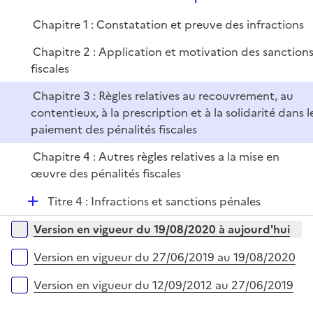
l
r
e
i
Chapitre 1 : Constatation et preuve des infractions
p
e
l
r
Chapitre 2 : Application et motivation des sanction
i
fiscales
e
Chapitre 3 : Règles relatives au recouvrement, au
r
contentieux, à la prescription et à la solidarité dans l
paiement des pénalités fiscales
Chapitre 4 : Autres règles relatives a la mise en
œuvre des pénalités fiscales
D
Titre 4 : Infractions et sanctions pénales
é
Versions sur la période
Version en vigueur du 19/08/2020 à aujourd'hui
p
l
Version en vigueur du 27/06/2019 au 19/08/2020
i
e
Version en vigueur du 12/09/2012 au 27/06/2019
r