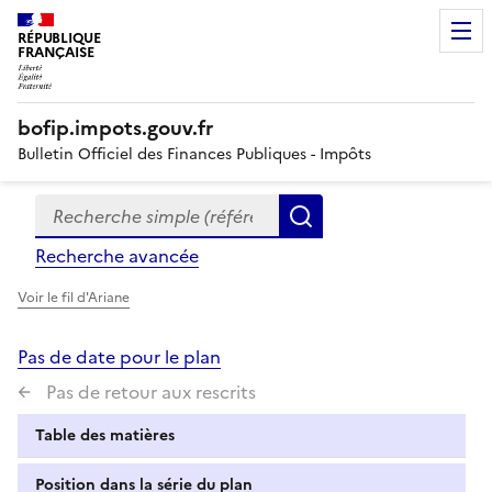
RÉPUBLIQUE
FRANÇAISE
bofip.impots.gouv.fr
Bulletin Officiel des Finances Publiques - Impôts
Recherche simple (références, mots clés, partie du titre
Formulaire
Rechercher
de
Recherche avancée
recherche
Voir le fil d'Ariane
Pas de date pour le plan
Pas de retour aux rescrits
Table des matières
Position dans la série du plan