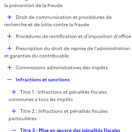
i
é
la prévention de la fraude
l
e
p
i
r
D
Droit de communication et procédures de
l
e
é
recherche et de lutte contre la fraude
i
r
p
e
D
Procédures de rectification et d'imposition d'office
l
r
é
i
D
Prescription du droit de reprise de l'administration
p
e
é
et garanties du contribuable
l
r
p
i
D
Commissions administratives des impôts
l
e
é
i
r
R
Infractions et sanctions
p
e
e
l
r
D
Titre 1 : Infractions et pénalités fiscales
p
i
é
communes a tous les impôts
l
e
p
i
r
D
Titre 2 : Infractions et pénalités fiscales
l
e
é
particulières
i
r
p
e
R
Titre 3 : Mise en œuvre des pénalités fiscales