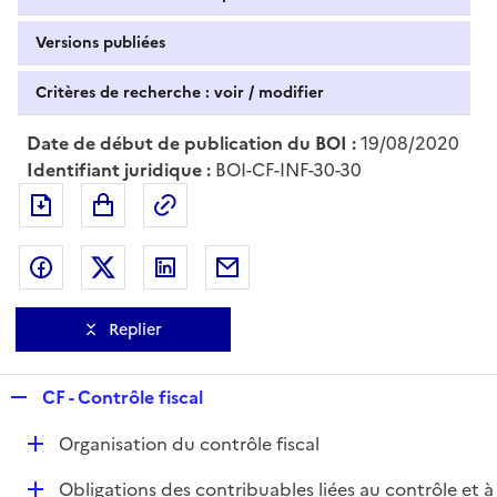
Versions publiées
Critères de recherche : voir / modifier
Date de début de publication du BOI :
19/08/2020
Identifiant juridique :
BOI-CF-INF-30-30
Exporter le document au format pdf
Permalien : adresse web de ce doc
Partager sur Facebook
Partager sur Twitter
Partager sur LinkedIn
Partager par messagerie
Replier
R
CF - Contrôle fiscal
e
D
Organisation du contrôle fiscal
p
é
l
D
Obligations des contribuables liées au contrôle et à
p