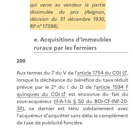
qui verse au vendeur la partie
dissimulée du prix (Avignon,
décision du 31 décembre 1930,
RP n° 17398).
e. Acquisitions d’immeubles
ruraux par les fermiers
200
Aux termes du 7 du V de l’
article 1754 du CGI
,
lorsque la déchéance du bénéfice du taux réduit
prévue par le 2° du I du D de l’
article 1594 F
quinquies du CGI
est encourue du fait du
sous-acquéreur (
II-A-1-b § 50 du BOI-CF-INF-20-
30
), ce dernier est tenu solidairement avec
l'acquéreur d'acquitter sans délai le complément
de taxe de publicité foncière.