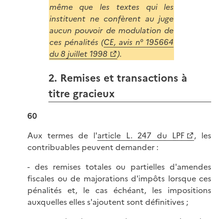
même que les textes qui les
instituent ne confèrent au juge
aucun pouvoir de modulation de
ces pénalités (
CE, avis n° 195664
du 8 juillet 1998
).
2. Remises et transactions à
titre gracieux
60
Aux termes de l'
article L. 247 du LPF
, les
contribuables peuvent demander :
- des remises totales ou partielles d'amendes
fiscales ou de majorations d'impôts lorsque ces
pénalités et, le cas échéant, les impositions
auxquelles elles s'ajoutent sont définitives ;