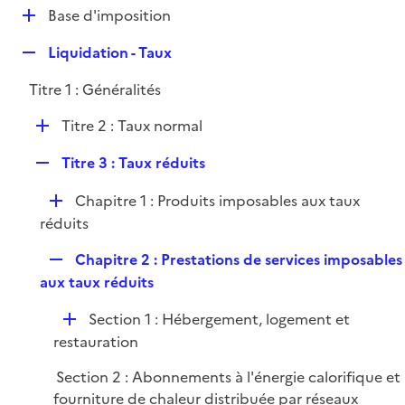
l
D
Base d'imposition
p
i
é
l
e
R
Liquidation - Taux
p
i
r
e
l
e
Titre 1 : Généralités
p
i
r
l
e
D
Titre 2 : Taux normal
i
r
é
e
R
Titre 3 : Taux réduits
p
r
e
l
D
Chapitre 1 : Produits imposables aux taux
p
i
é
réduits
l
e
p
i
r
R
Chapitre 2 : Prestations de services imposables
l
e
e
aux taux réduits
i
r
p
e
D
Section 1 : Hébergement, logement et
l
r
é
restauration
i
p
e
Section 2 : Abonnements à l'énergie calorifique et
l
r
fourniture de chaleur distribuée par réseaux