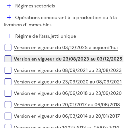
é
r
D
Régimes sectoriels
p
é
l
D
Opérations concourant à la production ou à la
p
i
é
livraison d'immeubles
l
e
p
i
r
D
Régime de l’assujetti unique
l
e
é
i
r
Versions sur la période
Version en vigueur du 03/12/2025 à aujourd'hui
p
e
l
r
Version en vigueur du 23/08/2023 au 03/12/2025
i
e
Version en vigueur du 08/09/2021 au 23/08/2023
r
Version en vigueur du 23/09/2020 au 08/09/2021
Version en vigueur du 06/06/2018 au 23/09/2020
Version en vigueur du 20/01/2017 au 06/06/2018
Version en vigueur du 06/03/2014 au 20/01/2017
Version en vigueur du 14/01/2013 au 06/03/2014