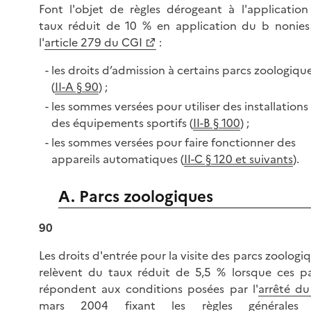
Font l'objet de règles dérogeant à l'applicatio
taux réduit de 10 % en application du b nonie
l'
article 279 du CGI
:
les droits d’admission à certains parcs zoologiqu
(
II-A § 90
) ;
les sommes versées pour utiliser des installations
des équipements sportifs (
II-B § 100
) ;
les sommes versées pour faire fonctionner des
appareils automatiques (
II-C § 120 et suivants
).
A. Parcs zoologiques
90
Les droits d'entrée pour la visite des parcs zoologi
relèvent du taux réduit de 5,5 % lorsque ces p
répondent aux conditions posées par l'
arrêté d
mars 2004 fixant les règles générales