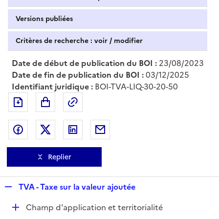
Versions publiées
Critères de recherche : voir / modifier
Date de début de publication du BOI :
23/08/2023
Date de fin de publication du BOI :
03/12/2025
Identifiant juridique :
BOI-TVA-LIQ-30-20-50
Exporter le document au format pdf
Permalien : adresse web de ce doc
Partager sur Facebook
Partager sur Twitter
Partager sur LinkedIn
Partager par messagerie
Replier
R
TVA - Taxe sur la valeur ajoutée
e
D
Champ d'application et territorialité
p
é