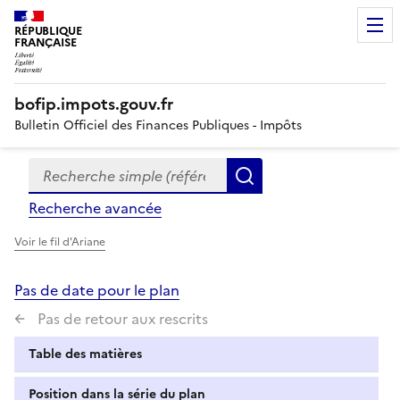
RÉPUBLIQUE
FRANÇAISE
bofip.impots.gouv.fr
Bulletin Officiel des Finances Publiques - Impôts
Recherche simple (références, mots clés, partie du titre
Formulaire
Rechercher
de
Recherche avancée
recherche
Voir le fil d'Ariane
Pas de date pour le plan
Pas de retour aux rescrits
Table des matières
Position dans la série du plan