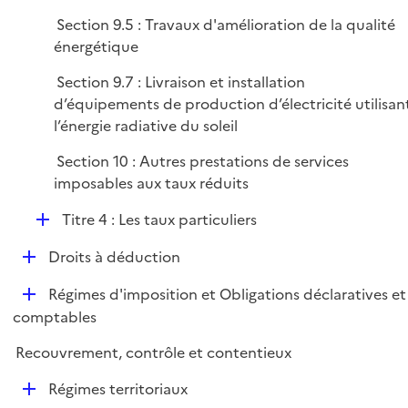
i
Section 9.5 : Travaux d'amélioration de la qualité
e
énergétique
r
Section 9.7 : Livraison et installation
d’équipements de production d’électricité utilisan
l’énergie radiative du soleil
Section 10 : Autres prestations de services
imposables aux taux réduits
D
Titre 4 : Les taux particuliers
é
D
Droits à déduction
p
é
l
D
Régimes d'imposition et Obligations déclaratives et
p
i
é
comptables
l
e
p
i
r
Recouvrement, contrôle et contentieux
l
e
i
r
D
Régimes territoriaux
e