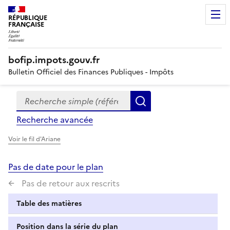
RÉPUBLIQUE
FRANÇAISE
bofip.impots.gouv.fr
Bulletin Officiel des Finances Publiques - Impôts
Recherche simple (références, mots clés, partie du titre
Formulaire
Rechercher
de
Recherche avancée
recherche
Voir le fil d'Ariane
Pas de date pour le plan
Pas de retour aux rescrits
Table des matières
Position dans la série du plan