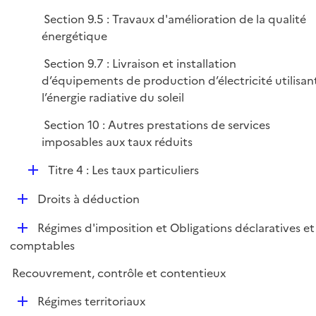
i
Section 9.5 : Travaux d'amélioration de la qualité
e
énergétique
r
Section 9.7 : Livraison et installation
d’équipements de production d’électricité utilisan
l’énergie radiative du soleil
Section 10 : Autres prestations de services
imposables aux taux réduits
D
Titre 4 : Les taux particuliers
é
D
Droits à déduction
p
é
l
D
Régimes d'imposition et Obligations déclaratives et
p
i
é
comptables
l
e
p
i
r
Recouvrement, contrôle et contentieux
l
e
i
r
D
Régimes territoriaux
e