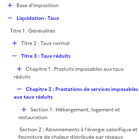
l
D
Base d'imposition
p
i
é
l
e
R
Liquidation - Taux
p
i
r
e
l
e
Titre 1 : Généralités
p
i
r
l
e
D
Titre 2 : Taux normal
i
r
é
e
R
Titre 3 : Taux réduits
p
r
e
l
D
Chapitre 1 : Produits imposables aux taux
p
i
é
réduits
l
e
p
i
r
R
Chapitre 2 : Prestations de services imposables
l
e
e
aux taux réduits
i
r
p
e
D
Section 1 : Hébergement, logement et
l
r
é
restauration
i
p
e
Section 2 : Abonnements à l'énergie calorifique et
l
r
fourniture de chaleur distribuée par réseaux