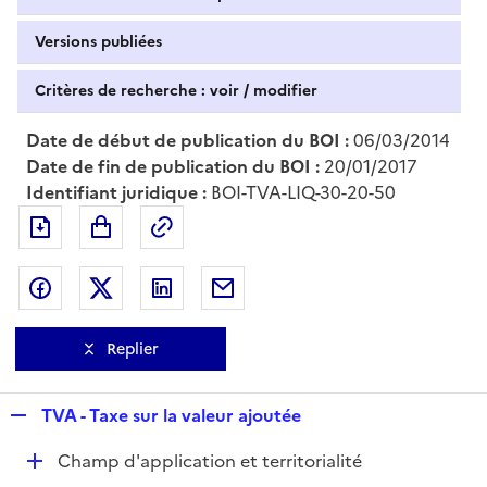
Versions publiées
Critères de recherche : voir / modifier
Date de début de publication du BOI :
06/03/2014
Date de fin de publication du BOI :
20/01/2017
Identifiant juridique :
BOI-TVA-LIQ-30-20-50
Exporter le document au format pdf
Permalien : adresse web de ce doc
Partager sur Facebook
Partager sur Twitter
Partager sur LinkedIn
Partager par messagerie
Replier
R
TVA - Taxe sur la valeur ajoutée
e
D
Champ d'application et territorialité
p
é