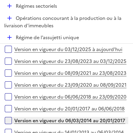
é
r
D
Régimes sectoriels
p
é
l
D
Opérations concourant à la production ou à la
p
i
é
livraison d'immeubles
l
e
p
i
r
D
Régime de l’assujetti unique
l
e
é
i
r
Versions sur la période
Version en vigueur du 03/12/2025 à aujourd'hui
p
e
l
r
Version en vigueur du 23/08/2023 au 03/12/2025
i
e
Version en vigueur du 08/09/2021 au 23/08/2023
r
Version en vigueur du 23/09/2020 au 08/09/2021
Version en vigueur du 06/06/2018 au 23/09/2020
Version en vigueur du 20/01/2017 au 06/06/2018
Version en vigueur du 06/03/2014 au 20/01/2017
Version en vigueur du 14/01/2013 au 06/03/2014