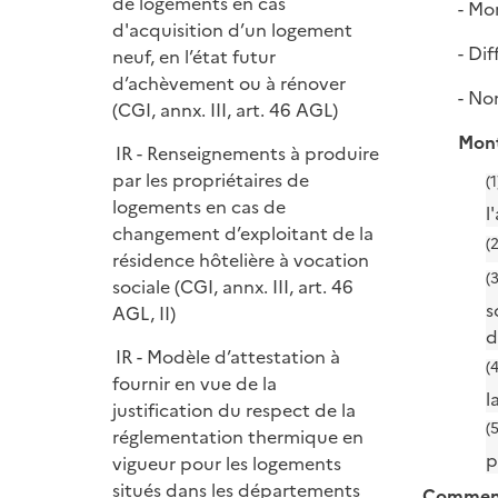
de logements en cas
- Mo
d'acquisition d’un logement
- Diff
neuf, en l’état futur
d’achèvement ou à rénover
- Nom
(CGI, annx. III, art. 46 AGL)
Mont
IR - Renseignements à produire
par les propriétaires de
(1
logements en cas de
l
changement d’exploitant de la
(2
résidence hôtelière à vocation
(3
sociale (CGI, annx. III, art. 46
s
AGL, II)
d
IR - Modèle d’attestation à
(4
fournir en vue de la
l
justification du respect de la
(5
réglementation thermique en
p
vigueur pour les logements
situés dans les départements
Comment