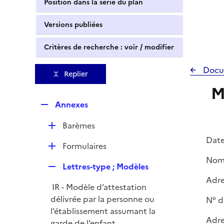
Position dans la série du plan
Versions publiées
Critères de recherche : voir / modifier
Docu
Replier
M
R
Annexes
e
D
Barèmes
p
é
l
Date
D
Formulaires
p
i
é
Nom 
l
e
R
Lettres-type ; Modèles
p
i
r
e
Adre
l
e
IR - Modèle d’attestation
p
i
r
délivrée par la personne ou
N° d
l
e
l’établissement assumant la
i
r
Adre
garde de l’enfant