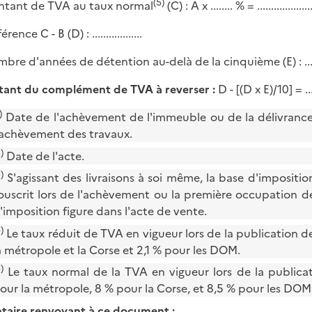
(5)
ntant de TVA au taux normal
(C) : A x ........ % = ...................
érence C - B (D) : ..................
bre d'années de détention au-delà de la cinquième (E) : .........
ant du complément de TVA à reverser :
D - [(D x E)/10] = .......
)
Date de l'achèvement de l'immeuble ou de la délivrance 
'achèvement des travaux.
)
Date de l'acte.
)
S'agissant des livraisons à soi même, la base d'imposition
ouscrit lors de l'achèvement ou la première occupation d
'imposition figure dans l'acte de vente.
)
Le taux réduit de TVA en vigueur lors de la publication de
a métropole et la Corse et 2,1 % pour les DOM.
)
Le taux normal de la TVA en vigueur lors de la publicat
our la métropole, 8 % pour la Corse, et 8,5 % pour les DOM
aire renvoyant à ce document :