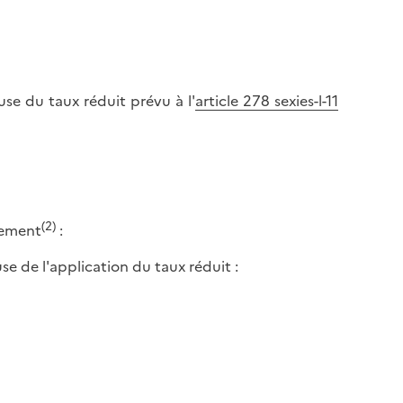
e du taux réduit prévu à l'
article 278 sexies-l-11
(2)
gement
:
se de l'application du taux réduit :