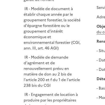
e
r
Serv
IR - Modèle de document à
établir chaque année par le
Adre
groupement forestier, la société
d'épargne forestière ou le
Obje
groupement d'intérêt
du c
économique et
Rens
environnemental forestier (CGI,
ann. III, art. 46 AGI)
- Si
IR - Modèle de demande
- Da
d'agrément et de
renouvellement prévu en
- Da
matière de don au 2 bis de
Déte
l'article 200 et f du 1 de l'article
238 bis du CGI
- Ba
IR - Engagement de location à
- Mo
produire par les propriétaires