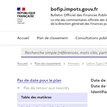
bofip.impots.gouv.fr
RÉPUBLIQUE
Bulletin Officiel des Finances Publ
FRANÇAISE
Le site des commentaires officiels des d
de la direction générale des Finances p
Accueil
Plan de classement
Consultations publi
Recherche simple (références, mots clés, partie 
Formulaire
de
recherche
Accueil
Plan de classement
Annexes
Lettre Type /
Pas de date pour le plan
Date de 
Date de 
Pas de retour aux rescrits
Identifia
Table des matières