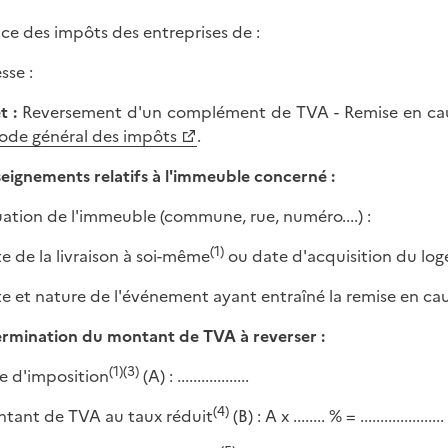
ice des impôts des entreprises de :
sse :
t :
Reversement d'un complément de TVA - Remise en caus
ode général des impôts
.
eignements relatifs à l'immeuble concerné :
tuation de l'immeuble (commune, rue, numéro....) :
(1)
te de la livraison à soi-même
ou date d'acquisition du lo
te et nature de l'événement ayant entraîné la remise en cau
rmination du montant de TVA à reverser :
(1)(3)
se d'imposition
(A) : ..................
(4)
ntant de TVA au taux réduit
(B) : A x ........ % = .....................