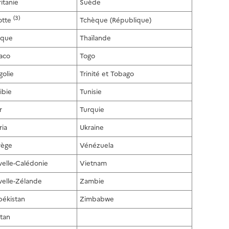
itanie
Suède
(3)
otte
Tchèque (République)
ique
Thaïlande
aco
Togo
olie
Trinité et Tobago
ibie
Tunisie
r
Turquie
ria
Ukraine
vège
Vénézuela
elle-Calédonie
Vietnam
elle-Zélande
Zambie
ékistan
Zimbabwe
stan