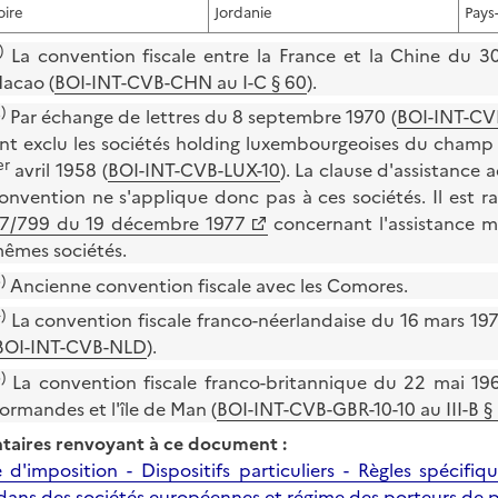
oire
Jordanie
Pays
)
La convention fiscale entre la France et la Chine du
acao (
BOI-INT-CVB-CHN au I-C § 60
).
)
Par échange de lettres du 8 septembre 1970 (
BOI-INT-CV
nt exclu les sociétés holding luxembourgeoises du champ 
er
avril 1958 (
BOI-INT-CVB-LUX-10
). La clause d'assistance a
onvention ne s'applique donc pas à ces sociétés. Il est r
7/799 du 19 décembre 1977
concernant l'assistance m
êmes sociétés.
)
Ancienne convention fiscale avec les Comores.
)
La convention fiscale franco-néerlandaise du 16 mars 197
BOI-INT-CVB-NLD
).
)
La convention fiscale franco-britannique du 22 mai 1968
ormandes et l'île de Man (
BOI-INT-CVB-GBR-10-10 au III-B §
aires renvoyant à ce document :
e d'imposition - Dispositifs particuliers - Règles spécif
 dans des sociétés européennes et régime des porteurs de p