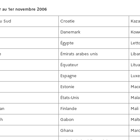
ur au 1er novembre 2006
du Sud
Croatie
Kaza
Danemark
Kowe
Égypte
Lett
e
Émirats arabes unis
Liba
Équateur
Litu
Espagne
Lux
Estonie
Mac
États-Unis
Mala
jan
Finlande
Mali
sh
Gabon
Malt
Ghana
Mar