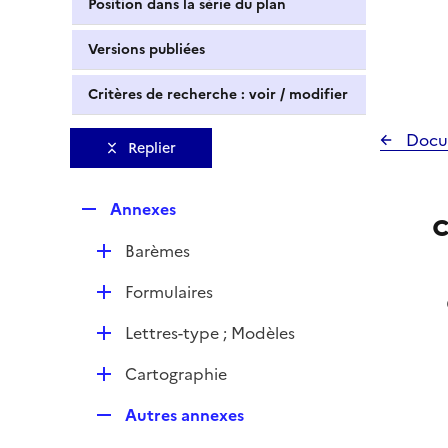
Position dans la série du plan
Versions publiées
Critères de recherche : voir / modifier
Docu
Replier
R
Annexes
c
e
D
Barèmes
p
é
l
D
Formulaires
p
i
é
l
e
D
Lettres-type ; Modèles
p
i
r
é
l
e
D
Cartographie
p
i
r
é
l
e
R
Autres annexes
p
i
r
e
l