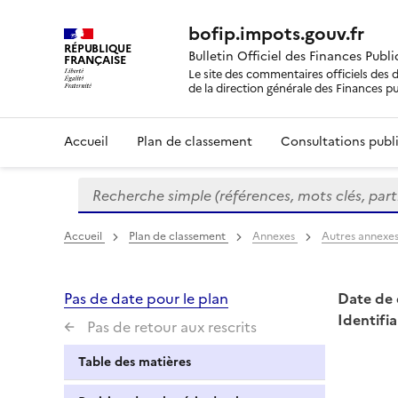
bofip.impots.gouv.fr
RÉPUBLIQUE
Bulletin Officiel des Finances Publ
FRANÇAISE
Le site des commentaires officiels des d
de la direction générale des Finances p
Accueil
Plan de classement
Consultations publi
Recherche simple (références, mots clés, partie 
Formulaire
de
recherche
Accueil
Plan de classement
Annexes
Autres annexe
Pas de date pour le plan
Date de 
Identifia
Pas de retour aux rescrits
Table des matières