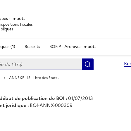
iques - Impôts
ispositions fiscales
ubliques
ques (1)
Rescrits
BOFiP - Archives-Impôts
du titre)
Re
Rechercher
s
ANNEXE - IS - Liste des Etats …
début de publication du BOI :
01/07/2013
nt juridique :
BOI-ANNX-000309