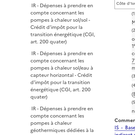
Côte d'Iv
IR - Dépenses à prendre en
compte concernant les
(1
pompes à chaleur sol/sol -
M
Crédit d'impôt pour la
(2
transition énergétique (CGI,
o
art. 200 quater)
1
IR - Dépenses à prendre en
c
compte concernant les
7
pompes à chaleur sol/eau à
m
capteur horizontal - Crédit
(3
d'impôt pour la transition
(4
énergétique (CGI, art. 200
(
quater)
(5
IR - Dépenses à prendre en
n
compte concernant les
Comment
pompes à chaleur
IS - Bas
géothermiques dédiées à la
indirect