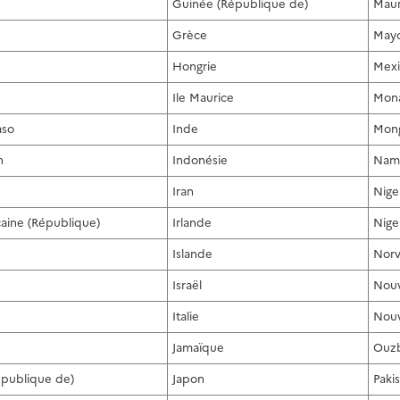
Guinée (République de)
Maur
Grèce
May
Hongrie
Mex
Ile Maurice
Mon
aso
Inde
Mong
n
Indonésie
Nam
Iran
Nige
caine (République)
Irlande
Nige
Islande
Nor
Israël
Nouv
Italie
Nouv
Jamaïque
Ouzb
épublique de)
Japon
Paki