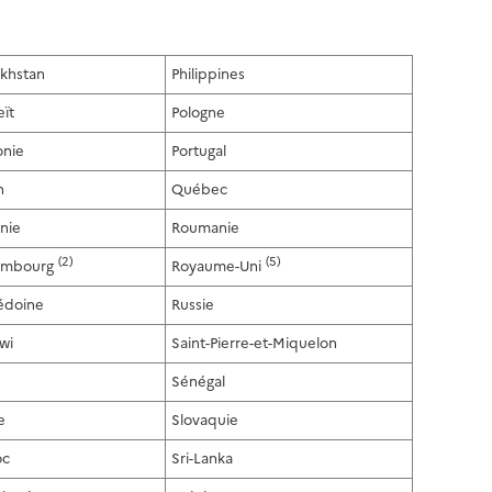
khstan
Philippines
ït
Pologne
onie
Portugal
n
Québec
anie
Roumanie
(2)
(5)
embourg
Royaume-Uni
édoine
Russie
wi
Saint-Pierre-et-Miquelon
Sénégal
e
Slovaquie
oc
Sri-Lanka