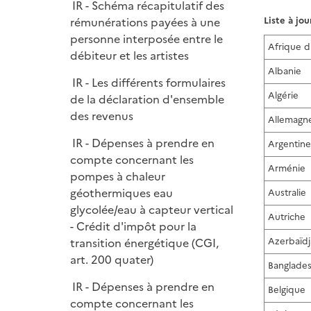
e
IR - Schéma récapitulatif des
p
i
r
rémunérations payées à une
Liste à jo
l
e
personne interposée entre le
i
r
Afrique 
débiteur et les artistes
e
Albanie
r
IR - Les différents formulaires
Algérie
de la déclaration d'ensemble
des revenus
Allemagn
IR - Dépenses à prendre en
Argentine
compte concernant les
Arménie
pompes à chaleur
géothermiques eau
Australie
glycolée/eau à capteur vertical
Autriche
- Crédit d'impôt pour la
transition énergétique (CGI,
Azerbaïd
art. 200 quater)
Banglade
IR - Dépenses à prendre en
Belgique
compte concernant les