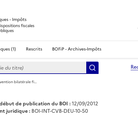
iques - Impôts
ispositions fiscales
ubliques
ques (1)
Rescrits
BOFiP - Archives-Impôts
du titre)
Re
Rechercher
ention bilatérale fi…
début de publication du BOI :
12/09/2012
nt juridique :
BOI-INT-CVB-DEU-10-50