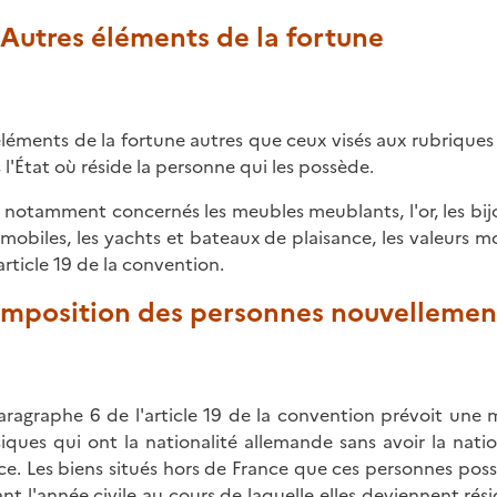
 Autres éléments de la fortune
éléments de la fortune autres que ceux visés aux rubrique
 l'État où réside la personne qui les possède.
 notamment concernés les meubles meublants, l'or, les bijoux
mobiles, les yachts et bateaux de plaisance, les valeurs mo
'article 19 de la convention.
 Imposition des personnes nouvellemen
aragraphe 6 de l'article 19 de la convention prévoit un
iques qui ont la nationalité allemande sans avoir la nati
ce. Les biens situés hors de France que ces personnes pos
ant l'année civile au cours de laquelle elles deviennent rés