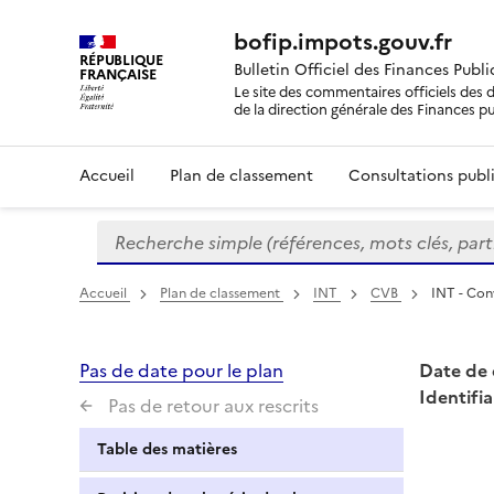
bofip.impots.gouv.fr
RÉPUBLIQUE
Bulletin Officiel des Finances Publ
FRANÇAISE
Le site des commentaires officiels des d
de la direction générale des Finances p
Accueil
Plan de classement
Consultations publi
Recherche simple (références, mots clés, partie 
Formulaire
de
recherche
Accueil
Plan de classement
INT
CVB
INT - Conv
Pas de date pour le plan
Date de 
Identifia
Pas de retour aux rescrits
Table des matières