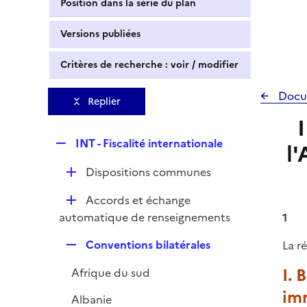
Position dans la série du plan
Versions publiées
Critères de recherche : voir / modifier
Docu
Replier
R
INT - Fiscalité internationale
l
e
D
Dispositions communes
p
é
l
D
Accords et échange
p
i
é
automatique de renseignements
1
l
e
p
i
r
R
Conventions bilatérales
La r
l
e
e
i
r
I. 
Afrique du sud
p
e
l
im
r
Albanie