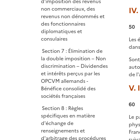
d'imposition des revenus
non commerciaux, des
IV.
revenus non dénommés et
des fonctionnaires
50
diplomatiques et
consulaires
Les 
dans
Section 7 : Élimination de
la double imposition – Non
Sont
discrimination – Dividendes
auto
et intérêts perçus par les
de l
OPCVM allemands -
V.
Bénéfice consolidé des
sociétés françaises
60
Section 8 : Règles
spécifiques en matière
Le p
d'échange de
phys
renseignements et
Fran
d'arbitrage des procédures
suiv