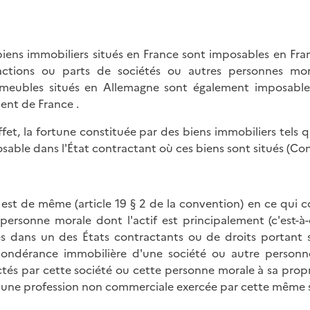
biens immobiliers situés en France sont imposables en Fra
actions ou parts de sociétés ou autres personnes mora
meubles situés en Allemagne sont également imposables 
dent de France .
ffet, la fortune constituée par des biens immobiliers tels qu
sable dans l'État contractant où ces biens sont situés (Conv
n est de même (article 19 § 2 de la convention) en ce qui 
personne morale dont l'actif est principalement (c'est-
és dans un des États contractants ou de droits portant s
ondérance immobilière d'une société ou autre personne
ctés par cette société ou cette personne morale à sa propre
 une profession non commerciale exercée par cette même 