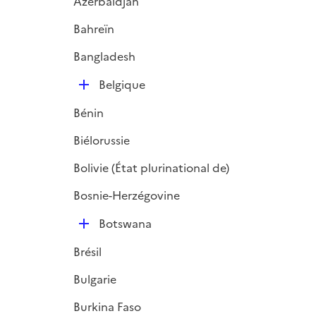
Azerbaïdjan
Bahreïn
Bangladesh
D
Belgique
é
Bénin
p
l
Biélorussie
i
Bolivie (État plurinational de)
e
r
Bosnie-Herzégovine
D
Botswana
é
Brésil
p
l
Bulgarie
i
Burkina Faso
e