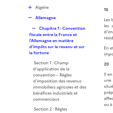
i
e
D
Algérie
10
r
é
R
Allemagne
p
Les 
e
l
les 
R
Chapitre 1 : Convention
p
i
d'im
e
fiscale entre la France et
l
e
rési
p
l'Allemagne en matière
i
r
l
d'impôts sur le revenu et sur
e
En e
i
la fortune
r
impo
e
Section 1 : Champ
20
r
d'application de la
Il e
convention – Règles
une 
d'imposition des revenus
situ
immobiliers agricoles et des
prép
bénéfices industriels et
affe
commerciaux
ou à
Section 2 : Règles