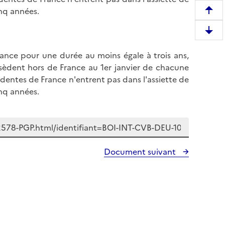
inq années.
R
e
D
m
e
o
rance pour une durée au moins égale à trois ans,
s
n
ssèdent hors de France au 1er janvier de chacune
c
t
identes de France n'entrent pas dans l'assiette de
e
e
inq années.
n
r
d
e
r
n
e
h
e
a
Document suivant
n
u
b
t
a
d
s
e
d
l
e
a