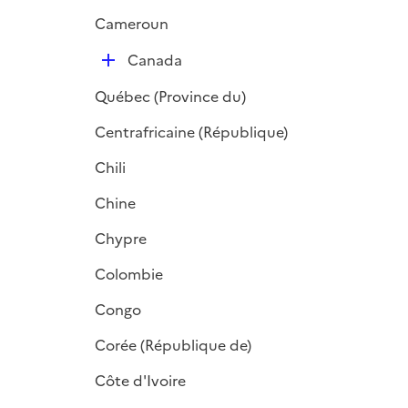
r
Cameroun
D
Canada
é
Québec (Province du)
p
l
Centrafricaine (République)
i
Chili
e
r
Chine
Chypre
Colombie
Congo
Corée (République de)
Côte d'Ivoire